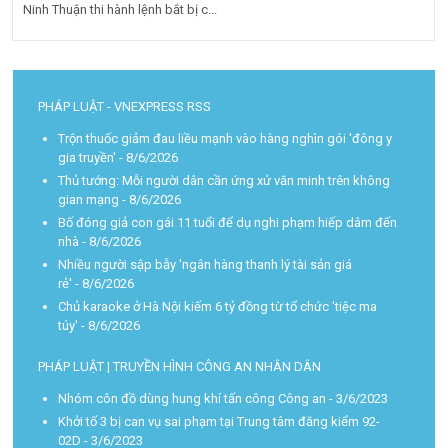
Ninh Thuận thi hành lệnh bắt bị c...
PHÁP LUẬT - VNEXPRESS RSS
Trộn thuốc giảm đau liều mạnh vào hàng nghìn gói 'đông y
gia truyền'
- 8/6/2026
Thủ tướng: Mỗi người dân cần ứng xử văn minh trên không
gian mạng
- 8/6/2026
Bố đóng giả con gái 11 tuổi để dụ nghi phạm hiếp dâm đến
nhà
- 8/6/2026
Nhiều người sập bẫy 'ngân hàng thanh lý tài sản giá
rẻ'
- 8/6/2026
Chủ karaoke ở Hà Nội kiếm 6 tỷ đồng từ tổ chức 'tiệc ma
túy'
- 8/6/2026
PHÁP LUẬT | TRUYỀN HÌNH CÔNG AN NHÂN DÂN
Nhóm côn đồ dùng hung khí tấn công Công an
- 3/6/2023
Khởi tố 3 bị can vụ sai phạm tại Trung tâm đăng kiểm 92-
02D
- 3/6/2023