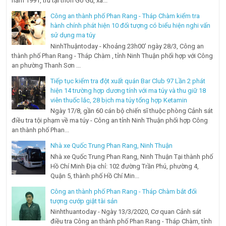
năm 1991, trú tại thôn Gò Gũ, xã...
Công an thành phố Phan Rang - Tháp Chàm kiểm tra
hành chính phát hiện 10 đối tượng có biểu hiện nghi vấn
sử dụng ma túy
NinhThuậntoday - Khoảng 23h00’ ngày 28/3, Công an
thành phố Phan Rang - Tháp Chàm , tỉnh Ninh Thuận phối hợp với Công
an phường Thanh Sơn ...
Tiếp tục kiểm tra đột xuất quán Bar Club 97 Lần 2 phát
hiện 14 trường hợp dương tính với ma túy và thu giữ 18
viên thuốc lắc, 28 bịch ma túy tổng hợp Ketamin
Ngày 17/8, gần 60 cán bộ chiến sĩ thuộc phòng Cảnh sát
điều tra tội phạm về ma túy - Công an tỉnh Ninh Thuận phối hợp Công
an thành phố Phan...
Nhà xe Quốc Trung Phan Rang, Ninh Thuận
Nhà xe Quốc Trung Phan Rang, Ninh Thuận Tại thành phố
Hồ Chí Minh Địa chỉ: 102 đường Trần Phú, phường 4,
Quận 5, thành phố Hồ Chí Min...
Công an thành phố Phan Rang - Tháp Chàm bắt đối
tượng cướp giật tài sản
Ninhthuantoday - Ngày 13/3/2020, Cơ quan Cảnh sát
điều tra Công an thành phố Phan Rang - Tháp Chàm, tỉnh