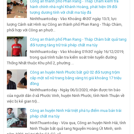
Công an thành phố Phan Rang - Tháp Chàm kiểm tra
hành chính nhà nghỉ Khánh Hoàng, phát hiện 09 đối
tượng dương tính với chất ma túy đá
Ninhthuantoday - Vào Khoảng 4h30’ ngày 13/3, lực
lượng Cảnh sát Hình sự Công an thành phố Phan Rang - Tháp Chàm,
phối hợp với Công an phườ...
Công an thành phố Phan Rang - Tháp Chàm bắt quả tang
đối tượng tàng trữ trái phép chất ma túy
Ninhthuantoday - Vào khoảng 01h30’ ngày 16/12/2019,
trong quá trình tuần tra kiểm soát trên tuyến đường
Thống Nhất thuộc Khu phố 2, phường ...
Công an huyện Ninh Phước bắt giữ 02 đối tượng trộm
cắp một số nữ trang bằng vàng trị giá khoảng 17 triệu
đồng
Ninhthuantoday - Ngày 06/3/2020, nhận được tin báo
của người dân ở xã Phước Vinh, huyện Ninh Phước, tỉnh Ninh Thuận về
việc bị kẻ gian trộ...
Công an huyện Ninh Hải triệt phá tụ điểm mua bán trái
phép chất ma túy
NinhThuantoday - Vừa qua, Công an huyện Ninh Hải, tỉnh
Ninh Thuận bắt quả tang Nguyễn Hoàng Út Minh, sinh