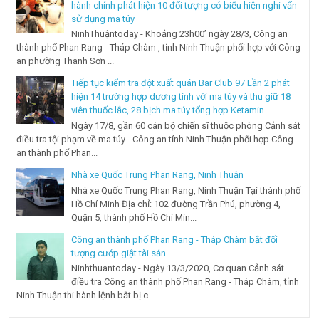
hành chính phát hiện 10 đối tượng có biểu hiện nghi vấn
sử dụng ma túy
NinhThuậntoday - Khoảng 23h00’ ngày 28/3, Công an
thành phố Phan Rang - Tháp Chàm , tỉnh Ninh Thuận phối hợp với Công
an phường Thanh Sơn ...
Tiếp tục kiểm tra đột xuất quán Bar Club 97 Lần 2 phát
hiện 14 trường hợp dương tính với ma túy và thu giữ 18
viên thuốc lắc, 28 bịch ma túy tổng hợp Ketamin
Ngày 17/8, gần 60 cán bộ chiến sĩ thuộc phòng Cảnh sát
điều tra tội phạm về ma túy - Công an tỉnh Ninh Thuận phối hợp Công
an thành phố Phan...
Nhà xe Quốc Trung Phan Rang, Ninh Thuận
Nhà xe Quốc Trung Phan Rang, Ninh Thuận Tại thành phố
Hồ Chí Minh Địa chỉ: 102 đường Trần Phú, phường 4,
Quận 5, thành phố Hồ Chí Min...
Công an thành phố Phan Rang - Tháp Chàm bắt đối
tượng cướp giật tài sản
Ninhthuantoday - Ngày 13/3/2020, Cơ quan Cảnh sát
điều tra Công an thành phố Phan Rang - Tháp Chàm, tỉnh
Ninh Thuận thi hành lệnh bắt bị c...