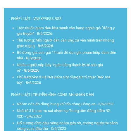
PHÁP LUẬT - VNEXPRESS RSS
Trộn thuốc giảm đau liều mạnh vào hàng nghìn gói 'đông y
gia truyền'
- 8/6/2026
Thủ tướng: Mỗi người dân cần ứng xử văn minh trên không
gian mạng
- 8/6/2026
Bố đóng giả con gái 11 tuổi để dụ nghi phạm hiếp dâm đến
nhà
- 8/6/2026
Nhiều người sập bẫy 'ngân hàng thanh lý tài sản giá
rẻ'
- 8/6/2026
Chủ karaoke ở Hà Nội kiếm 6 tỷ đồng từ tổ chức 'tiệc ma
túy'
- 8/6/2026
PHÁP LUẬT | TRUYỀN HÌNH CÔNG AN NHÂN DÂN
Nhóm côn đồ dùng hung khí tấn công Công an
- 3/6/2023
Khởi tố 3 bị can vụ sai phạm tại Trung tâm đăng kiểm 92-
02D
- 3/6/2023
Đối tượng cầm đầu băng nhóm gây rối, chống người thi hành
công vụ ra đầu thú
- 3/6/2023