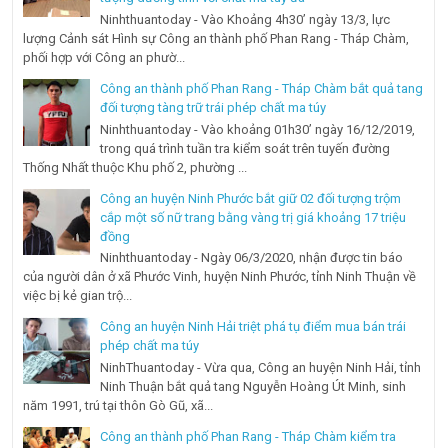
Ninhthuantoday - Vào Khoảng 4h30’ ngày 13/3, lực
lượng Cảnh sát Hình sự Công an thành phố Phan Rang - Tháp Chàm,
phối hợp với Công an phườ...
Công an thành phố Phan Rang - Tháp Chàm bắt quả tang
đối tượng tàng trữ trái phép chất ma túy
Ninhthuantoday - Vào khoảng 01h30’ ngày 16/12/2019,
trong quá trình tuần tra kiểm soát trên tuyến đường
Thống Nhất thuộc Khu phố 2, phường ...
Công an huyện Ninh Phước bắt giữ 02 đối tượng trộm
cắp một số nữ trang bằng vàng trị giá khoảng 17 triệu
đồng
Ninhthuantoday - Ngày 06/3/2020, nhận được tin báo
của người dân ở xã Phước Vinh, huyện Ninh Phước, tỉnh Ninh Thuận về
việc bị kẻ gian trộ...
Công an huyện Ninh Hải triệt phá tụ điểm mua bán trái
phép chất ma túy
NinhThuantoday - Vừa qua, Công an huyện Ninh Hải, tỉnh
Ninh Thuận bắt quả tang Nguyễn Hoàng Út Minh, sinh
năm 1991, trú tại thôn Gò Gũ, xã...
Công an thành phố Phan Rang - Tháp Chàm kiểm tra