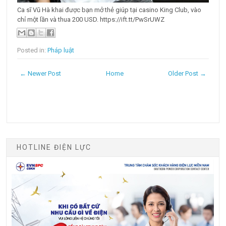
Ca sĩ Vũ Hà khai được bạn mở thẻ giúp tại casino King Club, vào
chỉ một lần và thua 200 USD. https://ift.tt/PwSrUWZ
Posted in:
Pháp luật
← Newer Post
Home
Older Post →
HOTLINE ĐIỆN LỰC