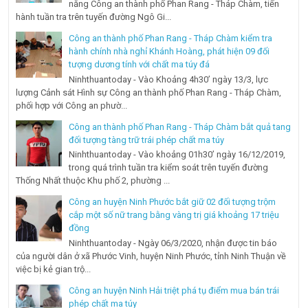
năng Công an thành phố Phan Rang - Tháp Chàm, tiến
hành tuần tra trên tuyến đường Ngô Gi...
Công an thành phố Phan Rang - Tháp Chàm kiểm tra
hành chính nhà nghỉ Khánh Hoàng, phát hiện 09 đối
tượng dương tính với chất ma túy đá
Ninhthuantoday - Vào Khoảng 4h30’ ngày 13/3, lực
lượng Cảnh sát Hình sự Công an thành phố Phan Rang - Tháp Chàm,
phối hợp với Công an phườ...
Công an thành phố Phan Rang - Tháp Chàm bắt quả tang
đối tượng tàng trữ trái phép chất ma túy
Ninhthuantoday - Vào khoảng 01h30’ ngày 16/12/2019,
trong quá trình tuần tra kiểm soát trên tuyến đường
Thống Nhất thuộc Khu phố 2, phường ...
Công an huyện Ninh Phước bắt giữ 02 đối tượng trộm
cắp một số nữ trang bằng vàng trị giá khoảng 17 triệu
đồng
Ninhthuantoday - Ngày 06/3/2020, nhận được tin báo
của người dân ở xã Phước Vinh, huyện Ninh Phước, tỉnh Ninh Thuận về
việc bị kẻ gian trộ...
Công an huyện Ninh Hải triệt phá tụ điểm mua bán trái
phép chất ma túy