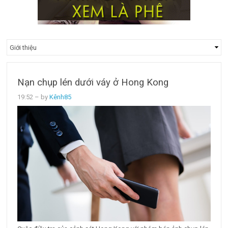
Nạn chụp lén dưới váy ở Hong Kong
19:52
– by
Kênh85