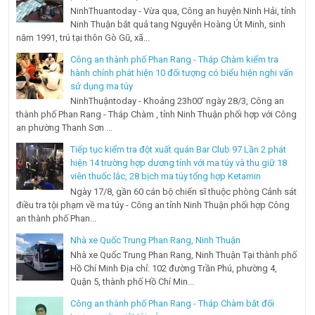
NinhThuantoday - Vừa qua, Công an huyện Ninh Hải, tỉnh
Ninh Thuận bắt quả tang Nguyễn Hoàng Út Minh, sinh
năm 1991, trú tại thôn Gò Gũ, xã...
Công an thành phố Phan Rang - Tháp Chàm kiểm tra
hành chính phát hiện 10 đối tượng có biểu hiện nghi vấn
sử dụng ma túy
NinhThuậntoday - Khoảng 23h00’ ngày 28/3, Công an
thành phố Phan Rang - Tháp Chàm , tỉnh Ninh Thuận phối hợp với Công
an phường Thanh Sơn ...
Tiếp tục kiểm tra đột xuất quán Bar Club 97 Lần 2 phát
hiện 14 trường hợp dương tính với ma túy và thu giữ 18
viên thuốc lắc, 28 bịch ma túy tổng hợp Ketamin
Ngày 17/8, gần 60 cán bộ chiến sĩ thuộc phòng Cảnh sát
điều tra tội phạm về ma túy - Công an tỉnh Ninh Thuận phối hợp Công
an thành phố Phan...
Nhà xe Quốc Trung Phan Rang, Ninh Thuận
Nhà xe Quốc Trung Phan Rang, Ninh Thuận Tại thành phố
Hồ Chí Minh Địa chỉ: 102 đường Trần Phú, phường 4,
Quận 5, thành phố Hồ Chí Min...
Công an thành phố Phan Rang - Tháp Chàm bắt đối