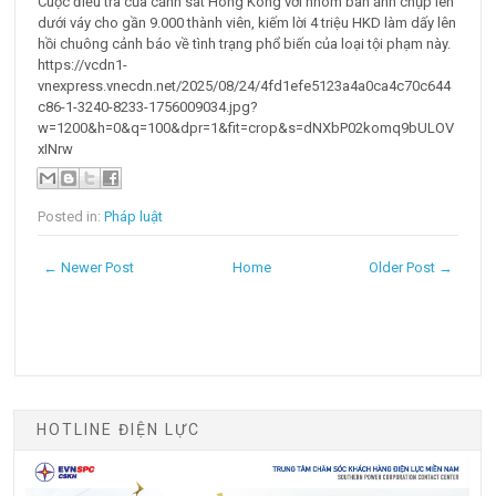
Cuộc điều tra của cảnh sát Hong Kong với nhóm bán ảnh chụp lén
dưới váy cho gần 9.000 thành viên, kiếm lời 4 triệu HKD làm dấy lên
hồi chuông cảnh báo về tình trạng phổ biến của loại tội phạm này.
https://vcdn1-
vnexpress.vnecdn.net/2025/08/24/4fd1efe5123a4a0ca4c70c644
c86-1-3240-8233-1756009034.jpg?
w=1200&h=0&q=100&dpr=1&fit=crop&s=dNXbP02komq9bULOV
xINrw
Posted in:
Pháp luật
← Newer Post
Home
Older Post →
HOTLINE ĐIỆN LỰC