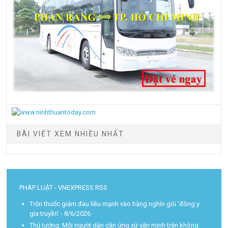
BÀI VIẾT XEM NHIỀU NHẤT
PHÁP LUẬT - VNEXPRESS RSS
Trộn thuốc giảm đau liều mạnh vào hàng nghìn gói 'đông y
gia truyền'
- 8/6/2026
Thủ tướng: Mỗi người dân cần ứng xử văn minh trên không