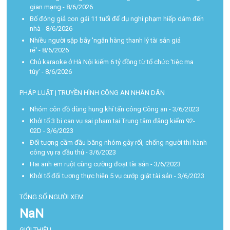
gian mạng
- 8/6/2026
Bố đóng giả con gái 11 tuổi để dụ nghi phạm hiếp dâm đến
nhà
- 8/6/2026
Nhiều người sập bẫy 'ngân hàng thanh lý tài sản giá
rẻ'
- 8/6/2026
Chủ karaoke ở Hà Nội kiếm 6 tỷ đồng từ tổ chức 'tiệc ma
túy'
- 8/6/2026
PHÁP LUẬT | TRUYỀN HÌNH CÔNG AN NHÂN DÂN
Nhóm côn đồ dùng hung khí tấn công Công an
- 3/6/2023
Khởi tố 3 bị can vụ sai phạm tại Trung tâm đăng kiểm 92-
02D
- 3/6/2023
Đối tượng cầm đầu băng nhóm gây rối, chống người thi hành
công vụ ra đầu thú
- 3/6/2023
Hai anh em ruột cùng cưỡng đoạt tài sản
- 3/6/2023
Khởi tố đối tượng thực hiện 5 vụ cướp giật tài sản
- 3/6/2023
TỔNG SỐ NGƯỜI XEM
NaN
GIỚI THIỆU