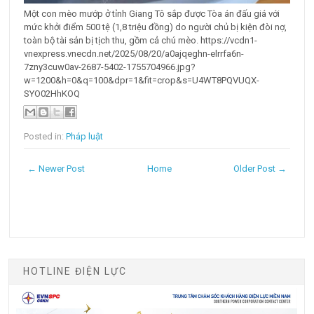
Một con mèo mướp ở tỉnh Giang Tô sắp được Tòa án đấu giá với
mức khởi điểm 500 tệ (1,8 triệu đồng) do người chủ bị kiện đòi nợ,
toàn bộ tài sản bị tịch thu, gồm cả chú mèo. https://vcdn1-
vnexpress.vnecdn.net/2025/08/20/a0ajqeghn-elrrfa6n-
7zny3cuw0av-2687-5402-1755704966.jpg?
w=1200&h=0&q=100&dpr=1&fit=crop&s=U4WT8PQVUQX-
SYO02HhKOQ
Posted in:
Pháp luật
← Newer Post
Home
Older Post →
HOTLINE ĐIỆN LỰC