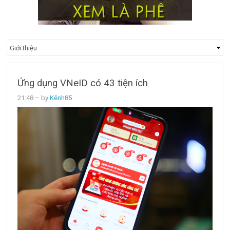
Ứng dụng VNeID có 43 tiện ích
21:48
– by
Kênh85