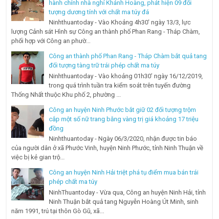
hành chính nhà nghỉ Khánh Hoàng, phát hiện 09 đối
tượng dương tính với chất ma túy đá
Ninhthuantoday - Vào Khoảng 4h30’ ngày 13/3, lực
lượng Cảnh sát Hình sự Công an thành phố Phan Rang - Tháp Chàm,
phối hợp với Công an phườ...
Công an thành phố Phan Rang - Tháp Chàm bắt quả tang
đối tượng tàng trữ trái phép chất ma túy
Ninhthuantoday - Vào khoảng 01h30’ ngày 16/12/2019,
trong quá trình tuần tra kiểm soát trên tuyến đường
Thống Nhất thuộc Khu phố 2, phường ...
Công an huyện Ninh Phước bắt giữ 02 đối tượng trộm
cắp một số nữ trang bằng vàng trị giá khoảng 17 triệu
đồng
Ninhthuantoday - Ngày 06/3/2020, nhận được tin báo
của người dân ở xã Phước Vinh, huyện Ninh Phước, tỉnh Ninh Thuận về
việc bị kẻ gian trộ...
Công an huyện Ninh Hải triệt phá tụ điểm mua bán trái
phép chất ma túy
NinhThuantoday - Vừa qua, Công an huyện Ninh Hải, tỉnh
Ninh Thuận bắt quả tang Nguyễn Hoàng Út Minh, sinh
năm 1991, trú tại thôn Gò Gũ, xã...