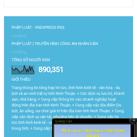
PHÁP LUẬT - VNEXPRESS RSS
Loading...
PHÁP LUẬT | TRUYỀN HÌNH CÔNG AN NHÂN DÂN
Loading...
TỔNG SỐ NGƯỜI XEM
890,351
GIỚI THIỆU
Trang thông tin tổng hợp tin tức, tình hình kinh tế - văn hóa - du
lịch và an ninh trật tự tỉnh Ninh Thuận. + Các dịch vụ lưu trú, khách
sạn, nhà hàng; + Cung cấp thông tin các doanh nghiệp hoạt
động trên địa bàn tỉnh Ninh Thuận; + Cung cấp các địa điểm Du
lịch, ăn uống, vui chơi giải trí trên địa bàn tỉnh Ninh Thuận; + Cung
cấp các dịch vụ vận tải, phương tiện di chuyển; + Cung cấp tin
Quảng Cáo
tức tình hình kinh tế - văn hóa - du lịch và trật tự an toàn xã hội
Ẩn
trong tỉnh; + Cung cấp tra cứu các thủ tục hành chính...