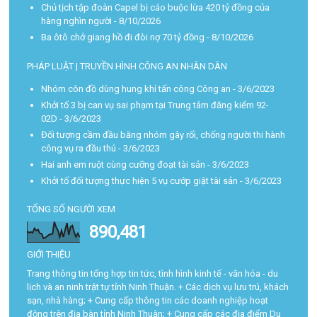
Chủ tịch tập đoàn Capel bị cáo buộc lừa 420 tỷ đồng của
hàng nghìn người
- 8/10/2026
Ba ôtô chở giang hồ đi đòi nợ 70 tỷ đồng
- 8/10/2026
PHÁP LUẬT | TRUYỀN HÌNH CÔNG AN NHÂN DÂN
Nhóm côn đồ dùng hung khí tấn công Công an
- 3/6/2023
Khởi tố 3 bị can vụ sai phạm tại Trung tâm đăng kiểm 92-
02D
- 3/6/2023
Đối tượng cầm đầu băng nhóm gây rối, chống người thi hành
công vụ ra đầu thú
- 3/6/2023
Hai anh em ruột cùng cưỡng đoạt tài sản
- 3/6/2023
Khởi tố đối tượng thực hiện 5 vụ cướp giật tài sản
- 3/6/2023
TỔNG SỐ NGƯỜI XEM
890,481
GIỚI THIỆU
Trang thông tin tổng hợp tin tức, tình hình kinh tế - văn hóa - du
lịch và an ninh trật tự tỉnh Ninh Thuận. + Các dịch vụ lưu trú, khách
sạn, nhà hàng; + Cung cấp thông tin các doanh nghiệp hoạt
động trên địa bàn tỉnh Ninh Thuận; + Cung cấp các địa điểm Du