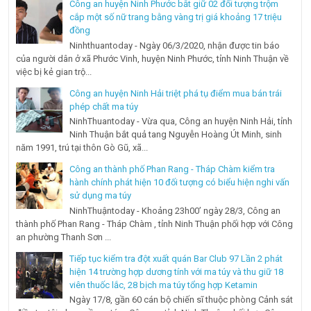
Công an huyện Ninh Phước bắt giữ 02 đối tượng trộm
cắp một số nữ trang bằng vàng trị giá khoảng 17 triệu
đồng
Ninhthuantoday - Ngày 06/3/2020, nhận được tin báo
của người dân ở xã Phước Vinh, huyện Ninh Phước, tỉnh Ninh Thuận về
việc bị kẻ gian trộ...
Công an huyện Ninh Hải triệt phá tụ điểm mua bán trái
phép chất ma túy
NinhThuantoday - Vừa qua, Công an huyện Ninh Hải, tỉnh
Ninh Thuận bắt quả tang Nguyễn Hoàng Út Minh, sinh
năm 1991, trú tại thôn Gò Gũ, xã...
Công an thành phố Phan Rang - Tháp Chàm kiểm tra
hành chính phát hiện 10 đối tượng có biểu hiện nghi vấn
sử dụng ma túy
NinhThuậntoday - Khoảng 23h00’ ngày 28/3, Công an
thành phố Phan Rang - Tháp Chàm , tỉnh Ninh Thuận phối hợp với Công
an phường Thanh Sơn ...
Tiếp tục kiểm tra đột xuất quán Bar Club 97 Lần 2 phát
hiện 14 trường hợp dương tính với ma túy và thu giữ 18
viên thuốc lắc, 28 bịch ma túy tổng hợp Ketamin
Ngày 17/8, gần 60 cán bộ chiến sĩ thuộc phòng Cảnh sát