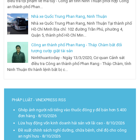
điều tra tội phạm về ma túy - Công an tỉnh Ninh Thuận phối hợp Công
an thành phố Phan...
Nhà xe Quốc Trung Phan Rang, Ninh Thuận
Nhà xe Quốc Trung Phan Rang, Ninh Thuận Tại thành phố
Hồ Chí Minh Địa chỉ: 102 đường Trần Phú, phường 4,
Quận 5, thành phố Hồ Chí Min...
Công an thành phố Phan Rang - Tháp Chàm bắt đối
tượng cướp giật tài sản
Ninhthuantoday - Ngày 13/3/2020, Cơ quan Cảnh sát
điều tra Công an thành phố Phan Rang - Tháp Chàm, tỉnh
Ninh Thuận thi hành lệnh bắt bị c...
PHÁP LUẬT - VNEXPRESS RSS
Ghép ảnh người nổi tiếng vào thuốc đông y để bán hơn 5.400
đơn hàng
- 8/10/2026
Lừa huy động vốn kinh doanh hải sản với lãi cao
- 8/10/2026
Đề xuất chính sách nghỉ dưỡng, chữa bệnh, chế độ cho công
an nghỉ hưu
- 8/10/2026