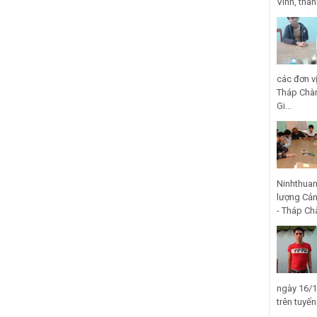
Vinh, thà
các đơn v
Tháp Chàm
Gi...
Ninhthuan
lượng Cản
- Tháp Ch
ngày 16/1
trên tuyế
...