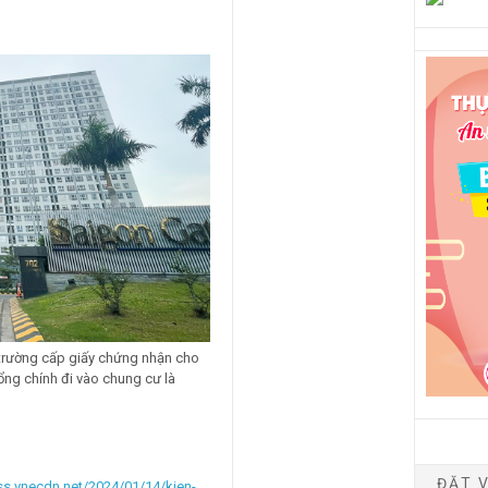
 trường cấp giấy chứng nhận cho
ổng chính đi vào chung cư là
ĐẶT V
ss.vnecdn.net/2024/01/14/kien-