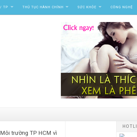
/ TP
THỦ TỤC HÀNH CHÍNH
SỨC KHỎE
CÔNG NGHỆ
HOTLI
à Môi trường TP HCM vì