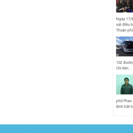
Ngày 17/8
sát điều t
Thuận phố
102 đường
Chí Min...
phố Phan 
lệnh bắt bị