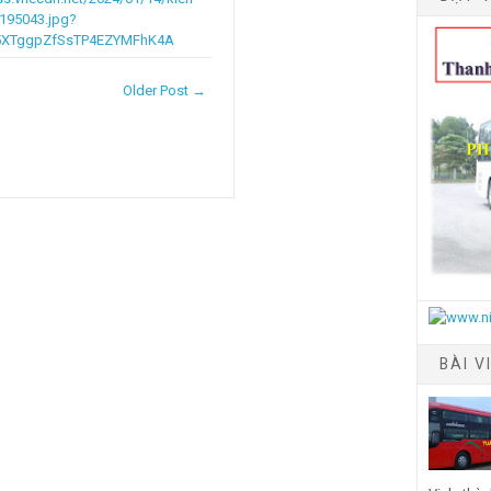
5195043.jpg?
5XTggpZfSsTP4EZYMFhK4A
Older Post →
BÀI V