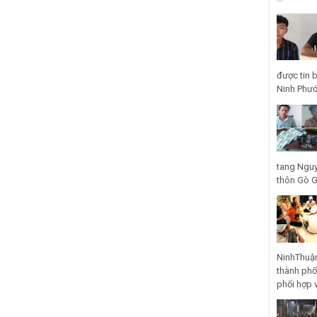
được tin 
Ninh Phước
tang Nguy
thôn Gò Gũ
NinhThuận
thành phố
phối hợp 