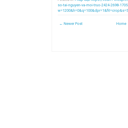
so-tai-nguyen-va-moi-truo-2424-2698-170
w=1200&h=0&q=100&dpr=1&fit=crop&s=
← Newer Post
Home