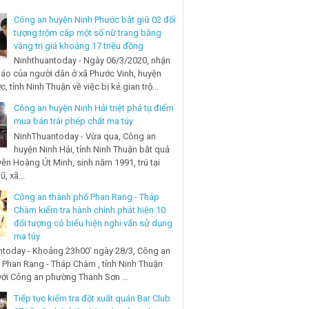
Công an huyện Ninh Phước bắt giữ 02 đối
tượng trộm cắp một số nữ trang bằng
vàng trị giá khoảng 17 triệu đồng
Ninhthuantoday - Ngày 06/3/2020, nhận
báo của người dân ở xã Phước Vinh, huyện
, tỉnh Ninh Thuận về việc bị kẻ gian trộ...
Công an huyện Ninh Hải triệt phá tụ điểm
mua bán trái phép chất ma túy
NinhThuantoday - Vừa qua, Công an
huyện Ninh Hải, tỉnh Ninh Thuận bắt quả
ễn Hoàng Út Minh, sinh năm 1991, trú tại
, xã...
Công an thành phố Phan Rang - Tháp
Chàm kiểm tra hành chính phát hiện 10
đối tượng có biểu hiện nghi vấn sử dụng
ma túy
today - Khoảng 23h00’ ngày 28/3, Công an
 Phan Rang - Tháp Chàm , tỉnh Ninh Thuận
với Công an phường Thanh Sơn ...
Tiếp tục kiểm tra đột xuất quán Bar Club