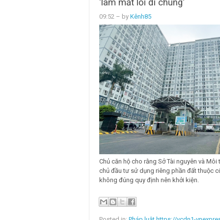
'làm mất lối đi chung'
09:52
– by
Kênh85
Chủ căn hộ cho rằng Sở Tài nguyên và Môi
chủ đầu tư sử dụng riêng phần đất thuộc c
không đúng quy định nên khởi kiện.
Posted in:
Pháp luật https://vcdn1-vnexpre