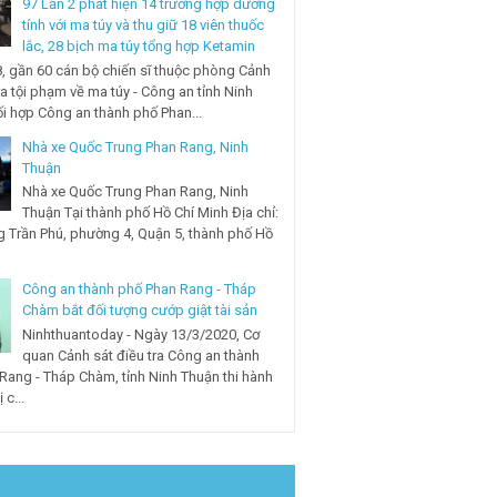
97 Lần 2 phát hiện 14 trường hợp dương
tính với ma túy và thu giữ 18 viên thuốc
lắc, 28 bịch ma túy tổng hợp Ketamin
, gần 60 cán bộ chiến sĩ thuộc phòng Cảnh
ra tội phạm về ma túy - Công an tỉnh Ninh
i hợp Công an thành phố Phan...
Nhà xe Quốc Trung Phan Rang, Ninh
Thuận
Nhà xe Quốc Trung Phan Rang, Ninh
Thuận Tại thành phố Hồ Chí Minh Địa chỉ:
 Trần Phú, phường 4, Quận 5, thành phố Hồ
Công an thành phố Phan Rang - Tháp
Chàm bắt đối tượng cướp giật tài sản
Ninhthuantoday - Ngày 13/3/2020, Cơ
quan Cảnh sát điều tra Công an thành
Rang - Tháp Chàm, tỉnh Ninh Thuận thi hành
 c...