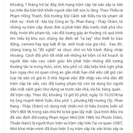
Khoảng 1 tháng trở lại đây, tình trạng trộm cắp tài sản xảy ra liên
tục trên địa bàn tỉnh khiến người dân hết sức lo lắng. Theo Thiếu tá
Phạm Hồng Thanh, Đội trưởng Đội Cảnh sát Điều tra tội phạm về
Hình sự - Kinh tế - Ma túy Công an Tp. Phan Rang - Tháp Chàm, từ
những vụ trộm cắp được đơn vị phát hiện đấu tranh, triệt phá cho
thấy, trước khi phạm tội, các đối tượng gây án thường có quá trình
tìm hiểu kỹ khu vực chúng dự định sẽ “ra tay” như thiết bị báo
động, camera hay quy luật đi lại, sinh hoạt của gia chủ... Sau đó,
chúng trang bị “đồ nghề” và chực chờ cơ hội hành động chớp
nhoáng. Cách đối phó tốt nhất với những kẻ trộm có kế hoạch là
người dân nêu cao cảnh giác khi phát hiện những đối tượng
thường lân la trong thôn, xóm, khu phố có dấu hiệu khả nghi phải
báo ngay cho cơ quan công an gần nhất; hạn chế việc cất giữ các
loại tài sản có giá trị ở nhà. Ngoài việc đột nhập vào nhà dân để
trộm cắp tài sản, các đối tượng phạm tội còn lợi dụng lúc người
dân mất cảnh giác như dựng xe trước sân nhà, vỉa hè, hàng quán...
để trộm cắp. Theo đó, khoảng 13 giờ 30 phút, ngày 13-10-2018 tại
hộ ông Huỳnh Minh Tuấn, khu phố 1, phường Mỹ Hương (Tp. Phan
Rang - Tháp Chàm) có dựng một chiếc mô tô hiệu Exciter, biển số
59V1-803.96 trong sân nhà thì bị kẻ gian lấy mất. Quá trình điều tra
đã xác định đối tượng Phạm Ngọc Nhớ (SN 1989, trú Phước Diêm,
Thuận Nam) là người thực hiện vụ trộm cắp trên.Tại cơ quan CSĐT,
Nhớ khai nhận mình đã thực hiện 5 vụ trộm cắp tài sản khác xảy ra