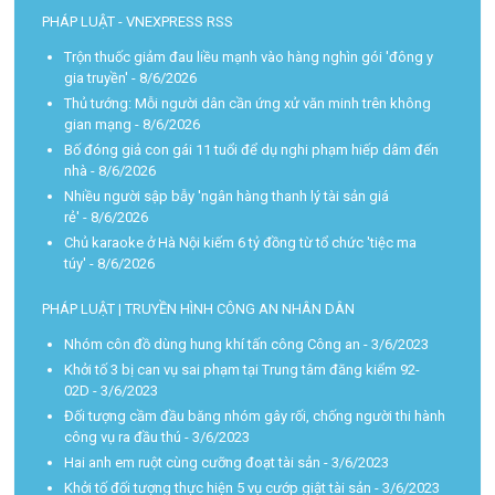
PHÁP LUẬT - VNEXPRESS RSS
Trộn thuốc giảm đau liều mạnh vào hàng nghìn gói 'đông y
gia truyền'
- 8/6/2026
Thủ tướng: Mỗi người dân cần ứng xử văn minh trên không
gian mạng
- 8/6/2026
Bố đóng giả con gái 11 tuổi để dụ nghi phạm hiếp dâm đến
nhà
- 8/6/2026
Nhiều người sập bẫy 'ngân hàng thanh lý tài sản giá
rẻ'
- 8/6/2026
Chủ karaoke ở Hà Nội kiếm 6 tỷ đồng từ tổ chức 'tiệc ma
túy'
- 8/6/2026
PHÁP LUẬT | TRUYỀN HÌNH CÔNG AN NHÂN DÂN
Nhóm côn đồ dùng hung khí tấn công Công an
- 3/6/2023
Khởi tố 3 bị can vụ sai phạm tại Trung tâm đăng kiểm 92-
02D
- 3/6/2023
Đối tượng cầm đầu băng nhóm gây rối, chống người thi hành
công vụ ra đầu thú
- 3/6/2023
Hai anh em ruột cùng cưỡng đoạt tài sản
- 3/6/2023
Khởi tố đối tượng thực hiện 5 vụ cướp giật tài sản
- 3/6/2023