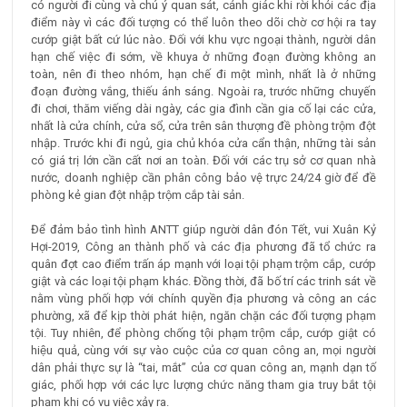
có người đi cùng và chú ý quan sát, cảnh giác khi rời khỏi các địa
điểm này vì các đối tượng có thể luôn theo dõi chờ cơ hội ra tay
cướp giật bất cứ lúc nào. Đối với khu vực ngoại thành, người dân
hạn chế việc đi sớm, về khuya ở những đoạn đường không an
toàn, nên đi theo nhóm, hạn chế đi một mình, nhất là ở những
đoạn đường vắng, thiếu ánh sáng. Ngoài ra, trước những chuyến
đi chơi, thăm viếng dài ngày, các gia đình cần gia cố lại các cửa,
nhất là cửa chính, cửa sổ, cửa trên sân thượng đề phòng trộm đột
nhập. Trước khi đi ngủ, gia chủ khóa cửa cẩn thận, những tài sản
có giá trị lớn cần cất nơi an toàn. Đối với các trụ sở cơ quan nhà
nước, doanh nghiệp cần phân công bảo vệ trực 24/24 giờ để đề
phòng kẻ gian đột nhập trộm cắp tài sản.
Để đảm bảo tình hình ANTT giúp người dân đón Tết, vui Xuân Kỷ
Hợi-2019, Công an thành phố và các địa phương đã tổ chức ra
quân đợt cao điểm trấn áp mạnh với loại tội phạm trộm cắp, cướp
giật và các loại tội phạm khác. Đồng thời, đã bố trí các trinh sát về
nằm vùng phối hợp với chính quyền địa phương và công an các
phường, xã để kịp thời phát hiện, ngăn chặn các đối tượng phạm
tội. Tuy nhiên, để phòng chống tội phạm trộm cắp, cướp giật có
hiệu quả, cùng với sự vào cuộc của cơ quan công an, mọi người
dân phải thực sự là “tai, mắt” của cơ quan công an, mạnh dạn tố
giác, phối hợp với các lực lượng chức năng tham gia truy bắt tội
phạm khi có vụ việc xảy ra.