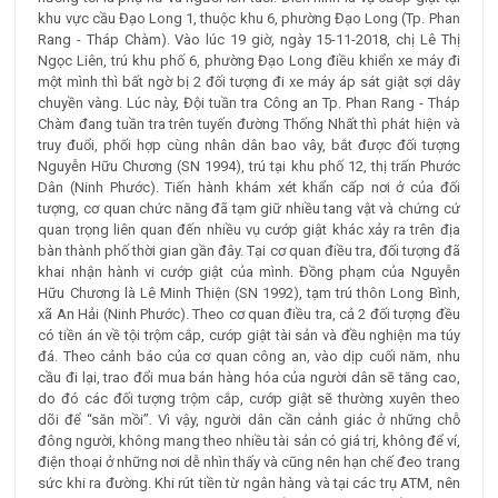
khu vực cầu Đạo Long 1, thuộc khu 6, phường Đạo Long (Tp. Phan
Rang - Tháp Chàm). Vào lúc 19 giờ, ngày 15-11-2018, chị Lê Thị
Ngọc Liên, trú khu phố 6, phường Đạo Long điều khiển xe máy đi
một mình thì bất ngờ bị 2 đối tượng đi xe máy áp sát giật sợi dây
chuyền vàng. Lúc này, Đội tuần tra Công an Tp. Phan Rang - Tháp
Chàm đang tuần tra trên tuyến đường Thống Nhất thì phát hiện và
truy đuổi, phối hợp cùng nhân dân bao vây, bắt được đối tượng
Nguyễn Hữu Chương (SN 1994), trú tại khu phố 12, thị trấn Phước
Dân (Ninh Phước). Tiến hành khám xét khẩn cấp nơi ở của đối
tượng, cơ quan chức năng đã tạm giữ nhiều tang vật và chứng cứ
quan trọng liên quan đến nhiều vụ cướp giật khác xảy ra trên địa
bàn thành phố thời gian gần đây. Tại cơ quan điều tra, đối tượng đã
khai nhận hành vi cướp giật của mình. Đồng phạm của Nguyễn
Hữu Chương là Lê Minh Thiện (SN 1992), tạm trú thôn Long Bình,
xã An Hải (Ninh Phước). Theo cơ quan điều tra, cả 2 đối tượng đều
có tiền án về tội trộm cắp, cướp giật tài sản và đều nghiện ma túy
đá. Theo cảnh báo của cơ quan công an, vào dịp cuối năm, nhu
cầu đi lại, trao đổi mua bán hàng hóa của người dân sẽ tăng cao,
do đó các đối tượng trộm cắp, cướp giật sẽ thường xuyên theo
dõi để “săn mồi”. Vì vậy, người dân cần cảnh giác ở những chỗ
đông người, không mang theo nhiều tài sản có giá trị, không để ví,
điện thoại ở những nơi dễ nhìn thấy và cũng nên hạn chế đeo trang
sức khi ra đường. Khi rút tiền từ ngân hàng và tại các trụ ATM, nên