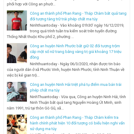
phối hợp với Công an phườ...
Công an thành phố Phan Rang - Tháp Chàm bắt quả tang
đối tượng tàng trữ trái phép chất ma túy
Ninhthuantoday - Vào khoảng 01h30’ ngày 16/12/2019,
trong quá trình tuần tra kiểm soát trên tuyến đường
Thống Nhất thuộc Khu phố 2, phường ...
Công an huyện Ninh Phước bắt giữ 02 đối tượng trộm
cắp một số nữ trang bằng vàng trị giá khoảng 17 triệu
đồng
Ninhthuantoday - Ngày 06/3/2020, nhận được tin báo
của người dân ở xã Phước Vinh, huyện Ninh Phước, tỉnh Ninh Thuận về
việc bị kẻ gian trộ...
Công an huyện Ninh Hải triệt phá tụ điểm mua bán trái
phép chất ma túy
NinhThuantoday - Vừa qua, Công an huyện Ninh Hải, tỉnh
Ninh Thuận bắt quả tang Nguyễn Hoàng Út Minh, sinh
năm 1991, trú tại thôn Gò Gũ, xã...
Công an thành phố Phan Rang - Tháp Chàm kiểm tra
hành chính phát hiện 10 đối tượng có biểu hiện nghi vấn
sử dụng ma túy