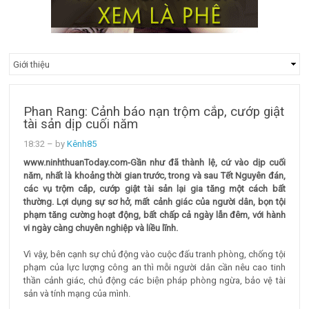
Phan Rang: Cảnh báo nạn trộm cắp, cướp giật
tài sản dịp cuối năm
18:32
– by
Kênh85
www.ninhthuanToday.com-Gần như đã thành lệ, cứ vào dịp cuối
năm, nhất là khoảng thời gian trước, trong và sau Tết Nguyên đán,
các vụ trộm cắp, cướp giật tài sản lại gia tăng một cách bất
thường. Lợi dụng sự sơ hở, mất cảnh giác của người dân, bọn tội
phạm tăng cường hoạt động, bất chấp cả ngày lẫn đêm, với hành
vi ngày càng chuyên nghiệp và liều lĩnh.
Vì vậy, bên cạnh sự chủ động vào cuộc đấu tranh phòng, chống tội
phạm của lực lượng công an thì mỗi người dân cần nêu cao tinh
thần cảnh giác, chủ động các biện pháp phòng ngừa, bảo vệ tài
sản và tính mạng của mình.