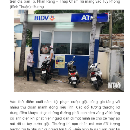
trên địa bàn Tp. Phan Rang – Tháp Chàm rồi mang vào Tuy Phong
(Bình Thuận) tiêu thụ.
Vào thời điểm cuối năm, tội phạm cướp giật cũng gia tăng với
nhiều thủ đoạn manh động, liều lĩnh. Các đối tượng thường lợi
dụng đêm khuya, chọn những đường phố, con hẻm vắng vẻ không
có ánh điện khi phát hiện người dân đi một mình sẽ cho xe máy áp
sát rồi ra tay cướp giật. Thường thì nạn nhân mà các đối tượng
hướng tới là phụ nữ và người lớn tuổi. Điển hình là vụ cướp giật tại