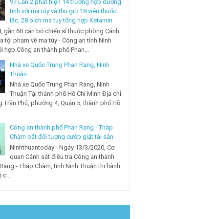
97 Lần 2 phát hiện 14 trường hợp dương
tính với ma túy và thu giữ 18 viên thuốc
lắc, 28 bịch ma túy tổng hợp Ketamin
, gần 60 cán bộ chiến sĩ thuộc phòng Cảnh
ra tội phạm về ma túy - Công an tỉnh Ninh
i hợp Công an thành phố Phan...
Nhà xe Quốc Trung Phan Rang, Ninh
Thuận
Nhà xe Quốc Trung Phan Rang, Ninh
Thuận Tại thành phố Hồ Chí Minh Địa chỉ:
 Trần Phú, phường 4, Quận 5, thành phố Hồ
Công an thành phố Phan Rang - Tháp
Chàm bắt đối tượng cướp giật tài sản
Ninhthuantoday - Ngày 13/3/2020, Cơ
quan Cảnh sát điều tra Công an thành
Rang - Tháp Chàm, tỉnh Ninh Thuận thi hành
 c...