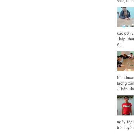
Vinh, thà
các đơn v
Tháp Chàm
Gi...
Ninhthuan
lượng Cản
- Tháp Ch
ngày 16/1
trên tuyế
...