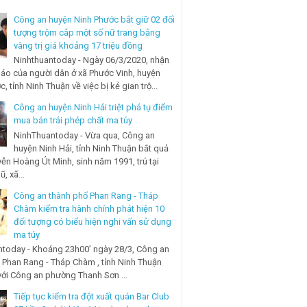
Công an huyện Ninh Phước bắt giữ 02 đối
tượng trộm cắp một số nữ trang bằng
vàng trị giá khoảng 17 triệu đồng
Ninhthuantoday - Ngày 06/3/2020, nhận
báo của người dân ở xã Phước Vinh, huyện
, tỉnh Ninh Thuận về việc bị kẻ gian trộ...
Công an huyện Ninh Hải triệt phá tụ điểm
mua bán trái phép chất ma túy
NinhThuantoday - Vừa qua, Công an
huyện Ninh Hải, tỉnh Ninh Thuận bắt quả
ễn Hoàng Út Minh, sinh năm 1991, trú tại
, xã...
Công an thành phố Phan Rang - Tháp
Chàm kiểm tra hành chính phát hiện 10
đối tượng có biểu hiện nghi vấn sử dụng
ma túy
today - Khoảng 23h00’ ngày 28/3, Công an
 Phan Rang - Tháp Chàm , tỉnh Ninh Thuận
với Công an phường Thanh Sơn ...
Tiếp tục kiểm tra đột xuất quán Bar Club