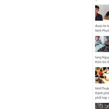
được tin 
Ninh Phước
tang Nguy
thôn Gò Gũ
NinhThuận
thành phố
phối hợp 