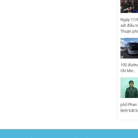
Ngày 17/8
sát điều t
Thuận phố
102 đường
Chí Min...
phố Phan 
lệnh bắt bị