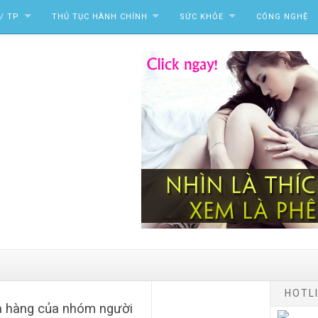
/ TP
THỦ TỤC HÀNH CHÍNH
SỨC KHỎE
CÔNG NGHỆ
HOTLI
à hàng của nhóm người