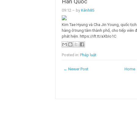
Hàn Quốc
09:12
– by
Kênh85
Kim Tae Hyung và Cha Jin Young, quốc tịc
hàng ở trung tâm thành phố, cho tiếp viên đ
phát hiện. https://ift.tt/aXbIo1C
Posted in:
Pháp luật
← Newer Post
Home