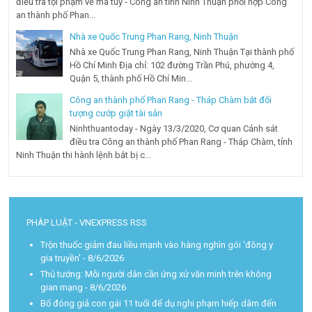
điều tra tội phạm về ma túy - Công an tỉnh Ninh Thuận phối hợp Công
an thành phố Phan...
Nhà xe Quốc Trung Phan Rang, Ninh Thuận
Nhà xe Quốc Trung Phan Rang, Ninh Thuận Tại thành phố
Hồ Chí Minh Địa chỉ: 102 đường Trần Phú, phường 4,
Quận 5, thành phố Hồ Chí Min...
Công an thành phố Phan Rang - Tháp Chàm bắt đối
tượng cướp giật tài sản
Ninhthuantoday - Ngày 13/3/2020, Cơ quan Cảnh sát
điều tra Công an thành phố Phan Rang - Tháp Chàm, tỉnh
Ninh Thuận thi hành lệnh bắt bị c...
PHÁP LUẬT - VNEXPRESS RSS
Trộn thuốc giảm đau liều mạnh vào hàng nghìn gói 'đông y
gia truyền'
- 8/6/2026
Thủ tướng: Mỗi người dân cần ứng xử văn minh trên không
gian mạng
- 8/6/2026
Bố đóng giả con gái 11 tuổi để dụ nghi phạm hiếp dâm đến