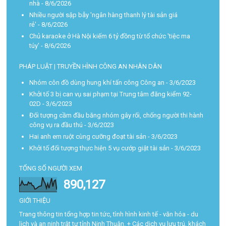
nhà
- 8/6/2026
Nhiều người sập bẫy 'ngân hàng thanh lý tài sản giá
rẻ'
- 8/6/2026
Chủ karaoke ở Hà Nội kiếm 6 tỷ đồng từ tổ chức 'tiệc ma
túy'
- 8/6/2026
PHÁP LUẬT | TRUYỀN HÌNH CÔNG AN NHÂN DÂN
Nhóm côn đồ dùng hung khí tấn công Công an
- 3/6/2023
Khởi tố 3 bị can vụ sai phạm tại Trung tâm đăng kiểm 92-
02D
- 3/6/2023
Đối tượng cầm đầu băng nhóm gây rối, chống người thi hành
công vụ ra đầu thú
- 3/6/2023
Hai anh em ruột cùng cưỡng đoạt tài sản
- 3/6/2023
Khởi tố đối tượng thực hiện 5 vụ cướp giật tài sản
- 3/6/2023
TỔNG SỐ NGƯỜI XEM
890,127
GIỚI THIỆU
Trang thông tin tổng hợp tin tức, tình hình kinh tế - văn hóa - du
lịch và an ninh trật tự tỉnh Ninh Thuận. + Các dịch vụ lưu trú, khách