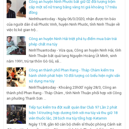
Công an huyện Ninh Phước bắt giữ 02 đối tượng trộm
cắp một số nữ trang bằng vàng trị giá khoảng 17 triệu
đồng
Ninhthuantoday - Ngày 06/3/2020, nhận được tin báo
của người dân ở xã Phước Vinh, huyện Ninh Phước, tỉnh Ninh Thuận về
việc bị kẻ gian trộ...
Công an huyện Ninh Hải triệt phá tụ điểm mua bán trái
phép chất ma túy
NinhThuantoday - Vừa qua, Công an huyện Ninh Hải, tỉnh
Ninh Thuận bắt quả tang Nguyễn Hoàng Út Minh, sinh
năm 1991, trú tại thôn Gò Gũ, xã...
Công an thành phố Phan Rang - Tháp Chàm kiểm tra
hành chính phát hiện 10 đối tượng có biểu hiện nghi vấn
sử dụng ma túy
NinhThuậntoday - Khoảng 23h00’ ngày 28/3, Công an
thành phố Phan Rang - Tháp Chàm , tỉnh Ninh Thuận phối hợp với Công
an phường Thanh Sơn ...
Tiếp tục kiểm tra đột xuất quán Bar Club 97 Lần 2 phát
hiện 14 trường hợp dương tính với ma túy và thu giữ 18
viên thuốc lắc, 28 bịch ma túy tổng hợp Ketamin
Ngày 17/8, gần 60 cán bộ chiến sĩ thuộc phòng Cảnh sát