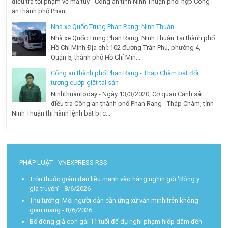
điều tra tội phạm về ma túy - Công an tỉnh Ninh Thuận phối hợp Công
an thành phố Phan...
Nhà xe Quốc Trung Phan Rang, Ninh Thuận
Nhà xe Quốc Trung Phan Rang, Ninh Thuận Tại thành phố
Hồ Chí Minh Địa chỉ: 102 đường Trần Phú, phường 4,
Quận 5, thành phố Hồ Chí Min...
Công an thành phố Phan Rang - Tháp Chàm bắt đối
tượng cướp giật tài sản
Ninhthuantoday - Ngày 13/3/2020, Cơ quan Cảnh sát
điều tra Công an thành phố Phan Rang - Tháp Chàm, tỉnh
Ninh Thuận thi hành lệnh bắt bị c...
PHÁP LUẬT - VNEXPRESS RSS
Trộn thuốc giảm đau liều mạnh vào hàng nghìn gói 'đông y
gia truyền'
- 8/6/2026
Thủ tướng: Mỗi người dân cần ứng xử văn minh trên không
gian mạng
- 8/6/2026
Bố đóng giả con gái 11 tuổi để dụ nghi phạm hiếp dâm đến