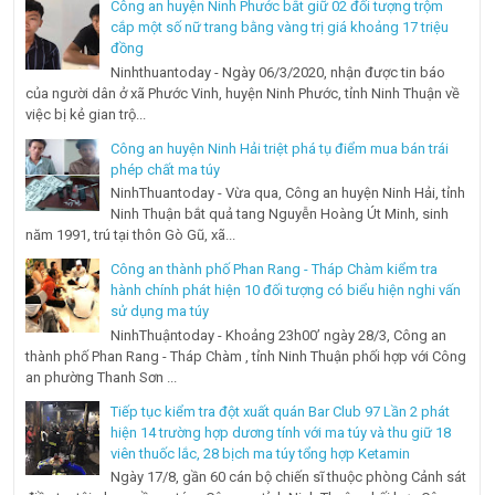
Công an huyện Ninh Phước bắt giữ 02 đối tượng trộm
cắp một số nữ trang bằng vàng trị giá khoảng 17 triệu
đồng
Ninhthuantoday - Ngày 06/3/2020, nhận được tin báo
của người dân ở xã Phước Vinh, huyện Ninh Phước, tỉnh Ninh Thuận về
việc bị kẻ gian trộ...
Công an huyện Ninh Hải triệt phá tụ điểm mua bán trái
phép chất ma túy
NinhThuantoday - Vừa qua, Công an huyện Ninh Hải, tỉnh
Ninh Thuận bắt quả tang Nguyễn Hoàng Út Minh, sinh
năm 1991, trú tại thôn Gò Gũ, xã...
Công an thành phố Phan Rang - Tháp Chàm kiểm tra
hành chính phát hiện 10 đối tượng có biểu hiện nghi vấn
sử dụng ma túy
NinhThuậntoday - Khoảng 23h00’ ngày 28/3, Công an
thành phố Phan Rang - Tháp Chàm , tỉnh Ninh Thuận phối hợp với Công
an phường Thanh Sơn ...
Tiếp tục kiểm tra đột xuất quán Bar Club 97 Lần 2 phát
hiện 14 trường hợp dương tính với ma túy và thu giữ 18
viên thuốc lắc, 28 bịch ma túy tổng hợp Ketamin
Ngày 17/8, gần 60 cán bộ chiến sĩ thuộc phòng Cảnh sát