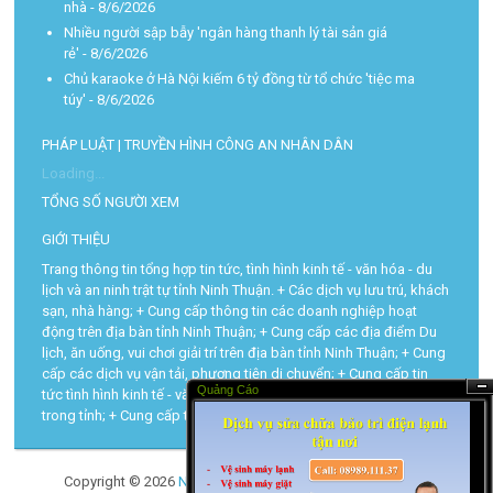
nhà
- 8/6/2026
Nhiều người sập bẫy 'ngân hàng thanh lý tài sản giá
rẻ'
- 8/6/2026
Chủ karaoke ở Hà Nội kiếm 6 tỷ đồng từ tổ chức 'tiệc ma
túy'
- 8/6/2026
PHÁP LUẬT | TRUYỀN HÌNH CÔNG AN NHÂN DÂN
Loading...
TỔNG SỐ NGƯỜI XEM
GIỚI THIỆU
Trang thông tin tổng hợp tin tức, tình hình kinh tế - văn hóa - du
lịch và an ninh trật tự tỉnh Ninh Thuận. + Các dịch vụ lưu trú, khách
sạn, nhà hàng; + Cung cấp thông tin các doanh nghiệp hoạt
động trên địa bàn tỉnh Ninh Thuận; + Cung cấp các địa điểm Du
lịch, ăn uống, vui chơi giải trí trên địa bàn tỉnh Ninh Thuận; + Cung
cấp các dịch vụ vận tải, phương tiện di chuyển; + Cung cấp tin
Quảng Cáo
tức tình hình kinh tế - văn hóa - du lịch và trật tự an toàn xã hội
Ẩn
trong tỉnh; + Cung cấp tra cứu các thủ tục hành chính...
Copyright ©
2026
Ninh Thuận Today
| Powered by
Blogger