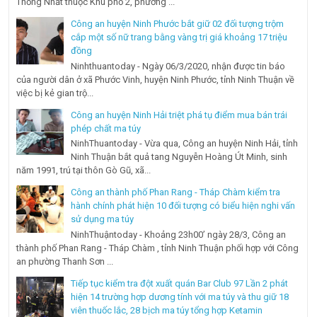
Thống Nhất thuộc Khu phố 2, phường ...
Công an huyện Ninh Phước bắt giữ 02 đối tượng trộm
cắp một số nữ trang bằng vàng trị giá khoảng 17 triệu
đồng
Ninhthuantoday - Ngày 06/3/2020, nhận được tin báo
của người dân ở xã Phước Vinh, huyện Ninh Phước, tỉnh Ninh Thuận về
việc bị kẻ gian trộ...
Công an huyện Ninh Hải triệt phá tụ điểm mua bán trái
phép chất ma túy
NinhThuantoday - Vừa qua, Công an huyện Ninh Hải, tỉnh
Ninh Thuận bắt quả tang Nguyễn Hoàng Út Minh, sinh
năm 1991, trú tại thôn Gò Gũ, xã...
Công an thành phố Phan Rang - Tháp Chàm kiểm tra
hành chính phát hiện 10 đối tượng có biểu hiện nghi vấn
sử dụng ma túy
NinhThuậntoday - Khoảng 23h00’ ngày 28/3, Công an
thành phố Phan Rang - Tháp Chàm , tỉnh Ninh Thuận phối hợp với Công
an phường Thanh Sơn ...
Tiếp tục kiểm tra đột xuất quán Bar Club 97 Lần 2 phát
hiện 14 trường hợp dương tính với ma túy và thu giữ 18
viên thuốc lắc, 28 bịch ma túy tổng hợp Ketamin