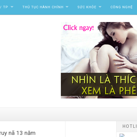
/ TP
THỦ TỤC HÀNH CHÍNH
SỨC KHỎE
CÔNG NGHỆ
HOTLI
truy nã 13 năm