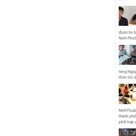
được tin 
Ninh Phước
tang Nguy
thôn Gò Gũ
NinhThuận
thành phố
phối hợp 