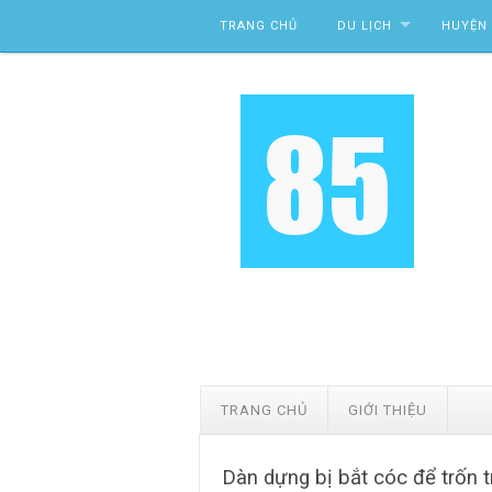
Skip to content
TRANG CHỦ
DU LỊCH
HUYỆN 
TRANG CHỦ
GIỚI THIỆU
Dàn dựng bị bắt cóc để trốn 