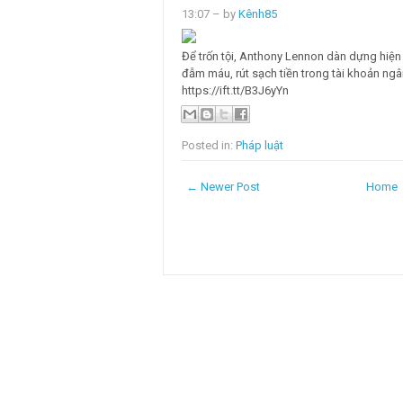
13:07
– by
Kênh85
Để trốn tội, Anthony Lennon dàn dựng hiện
đẫm máu, rút sạch tiền trong tài khoản ngâ
https://ift.tt/B3J6yYn
Posted in:
Pháp luật
← Newer Post
Home