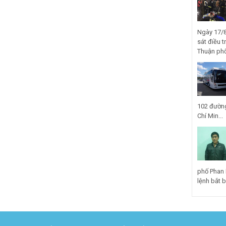
Ngày 17/8
sát điều t
Thuận phố
102 đường
Chí Min...
phố Phan 
lệnh bắt bị