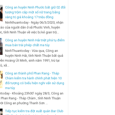
Công an huyện Ninh Phước bắt giữ 02 đối
tượng trộm cắp một số nữ trang bằng
vàng trị giá khoảng 17 triệu đồng
Ninhthuantoday - Ngày 06/3/2020, nhận
báo của người dân ở xã Phước Vinh, huyện
, tỉnh Ninh Thuận về việc bị kẻ gian trộ...
Công an huyện Ninh Hải triệt phá tụ điểm
mua bán trái phép chất ma túy
NinhThuantoday - Vừa qua, Công an
huyện Ninh Hải, tỉnh Ninh Thuận bắt quả
ễn Hoàng Út Minh, sinh năm 1991, trú tại
, xã...
Công an thành phố Phan Rang - Tháp
Chàm kiểm tra hành chính phát hiện 10
đối tượng có biểu hiện nghi vấn sử dụng
ma túy
today - Khoảng 23h00’ ngày 28/3, Công an
 Phan Rang - Tháp Chàm , tỉnh Ninh Thuận
với Công an phường Thanh Sơn ...
Tiếp tục kiểm tra đột xuất quán Bar Club