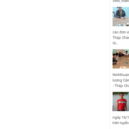
Vinh, thà
các đơn v
Tháp Chàm
Gi...
Ninhthuan
lượng Cản
- Tháp Ch
ngày 16/1
trên tuyế
...