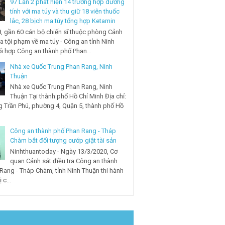
97 Lần 2 phát hiện 14 trường hợp dương
tính với ma túy và thu giữ 18 viên thuốc
lắc, 28 bịch ma túy tổng hợp Ketamin
, gần 60 cán bộ chiến sĩ thuộc phòng Cảnh
ra tội phạm về ma túy - Công an tỉnh Ninh
i hợp Công an thành phố Phan...
Nhà xe Quốc Trung Phan Rang, Ninh
Thuận
Nhà xe Quốc Trung Phan Rang, Ninh
Thuận Tại thành phố Hồ Chí Minh Địa chỉ:
 Trần Phú, phường 4, Quận 5, thành phố Hồ
Công an thành phố Phan Rang - Tháp
Chàm bắt đối tượng cướp giật tài sản
Ninhthuantoday - Ngày 13/3/2020, Cơ
quan Cảnh sát điều tra Công an thành
Rang - Tháp Chàm, tỉnh Ninh Thuận thi hành
 c...