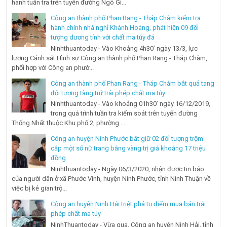
hành tuần tra trên tuyến đường Ngô Gi...
Công an thành phố Phan Rang - Tháp Chàm kiểm tra
hành chính nhà nghỉ Khánh Hoàng, phát hiện 09 đối
tượng dương tính với chất ma túy đá
Ninhthuantoday - Vào Khoảng 4h30’ ngày 13/3, lực
lượng Cảnh sát Hình sự Công an thành phố Phan Rang - Tháp Chàm,
phối hợp với Công an phườ...
Công an thành phố Phan Rang - Tháp Chàm bắt quả tang
đối tượng tàng trữ trái phép chất ma túy
Ninhthuantoday - Vào khoảng 01h30’ ngày 16/12/2019,
trong quá trình tuần tra kiểm soát trên tuyến đường
Thống Nhất thuộc Khu phố 2, phường ...
Công an huyện Ninh Phước bắt giữ 02 đối tượng trộm
cắp một số nữ trang bằng vàng trị giá khoảng 17 triệu
đồng
Ninhthuantoday - Ngày 06/3/2020, nhận được tin báo
của người dân ở xã Phước Vinh, huyện Ninh Phước, tỉnh Ninh Thuận về
việc bị kẻ gian trộ...
Công an huyện Ninh Hải triệt phá tụ điểm mua bán trái
phép chất ma túy
NinhThuantoday - Vừa qua, Công an huyện Ninh Hải, tỉnh