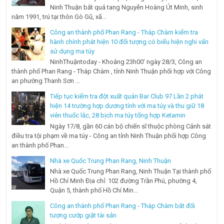
Ninh Thuận bắt quả tang Nguyễn Hoàng Út Minh, sinh
năm 1991, trú tại thôn Gò Gũ, xã...
Công an thành phố Phan Rang - Tháp Chàm kiểm tra
hành chính phát hiện 10 đối tượng có biểu hiện nghi vấn
sử dụng ma túy
NinhThuậntoday - Khoảng 23h00’ ngày 28/3, Công an
thành phố Phan Rang - Tháp Chàm , tỉnh Ninh Thuận phối hợp với Công
an phường Thanh Sơn ...
Tiếp tục kiểm tra đột xuất quán Bar Club 97 Lần 2 phát
hiện 14 trường hợp dương tính với ma túy và thu giữ 18
viên thuốc lắc, 28 bịch ma túy tổng hợp Ketamin
Ngày 17/8, gần 60 cán bộ chiến sĩ thuộc phòng Cảnh sát
điều tra tội phạm về ma túy - Công an tỉnh Ninh Thuận phối hợp Công
an thành phố Phan...
Nhà xe Quốc Trung Phan Rang, Ninh Thuận
Nhà xe Quốc Trung Phan Rang, Ninh Thuận Tại thành phố
Hồ Chí Minh Địa chỉ: 102 đường Trần Phú, phường 4,
Quận 5, thành phố Hồ Chí Min...
Công an thành phố Phan Rang - Tháp Chàm bắt đối
tượng cướp giật tài sản