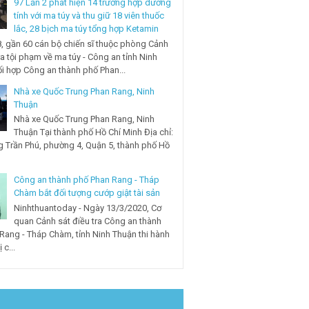
97 Lần 2 phát hiện 14 trường hợp dương
tính với ma túy và thu giữ 18 viên thuốc
lắc, 28 bịch ma túy tổng hợp Ketamin
, gần 60 cán bộ chiến sĩ thuộc phòng Cảnh
ra tội phạm về ma túy - Công an tỉnh Ninh
i hợp Công an thành phố Phan...
Nhà xe Quốc Trung Phan Rang, Ninh
Thuận
Nhà xe Quốc Trung Phan Rang, Ninh
Thuận Tại thành phố Hồ Chí Minh Địa chỉ:
 Trần Phú, phường 4, Quận 5, thành phố Hồ
Công an thành phố Phan Rang - Tháp
Chàm bắt đối tượng cướp giật tài sản
Ninhthuantoday - Ngày 13/3/2020, Cơ
quan Cảnh sát điều tra Công an thành
Rang - Tháp Chàm, tỉnh Ninh Thuận thi hành
 c...