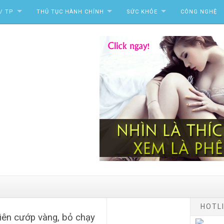
/ TP
THỦ TỤC HÀNH CHÍNH
SỨC KHỎE
CÔNG NGHỆ
HOTLI
iên cướp vàng, bỏ chạy