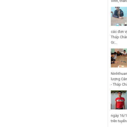
Vinh, thà
các đơn v
Tháp Chàm
Gi...
Ninhthuan
lượng Cản
- Tháp Ch
ngày 16/1
trên tuyế
...