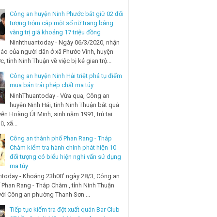
Công an huyện Ninh Phước bắt giữ 02 đối
tượng trộm cắp một số nữ trang bằng
vàng trị giá khoảng 17 triệu đồng
Ninhthuantoday - Ngày 06/3/2020, nhận
báo của người dân ở xã Phước Vinh, huyện
, tỉnh Ninh Thuận về việc bị kẻ gian trộ...
Công an huyện Ninh Hải triệt phá tụ điểm
mua bán trái phép chất ma túy
NinhThuantoday - Vừa qua, Công an
huyện Ninh Hải, tỉnh Ninh Thuận bắt quả
ễn Hoàng Út Minh, sinh năm 1991, trú tại
, xã...
Công an thành phố Phan Rang - Tháp
Chàm kiểm tra hành chính phát hiện 10
đối tượng có biểu hiện nghi vấn sử dụng
ma túy
today - Khoảng 23h00’ ngày 28/3, Công an
 Phan Rang - Tháp Chàm , tỉnh Ninh Thuận
với Công an phường Thanh Sơn ...
Tiếp tục kiểm tra đột xuất quán Bar Club