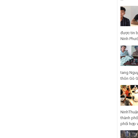
được tin 
Ninh Phước
tang Nguy
thôn Gò Gũ
NinhThuận
thành phố
phối hợp 