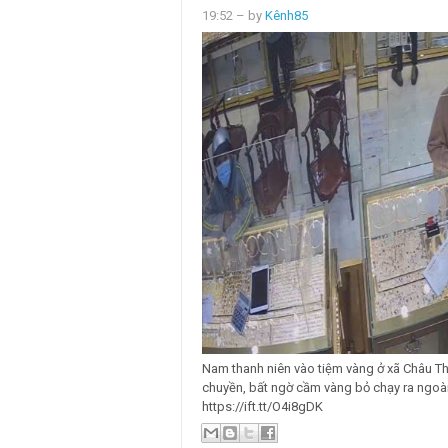
19:52
– by
Kênh85
Nam thanh niên vào tiệm vàng ở xã Châu T
chuyền, bất ngờ cầm vàng bỏ chạy ra ngoài 
https://ift.tt/O4i8gDK