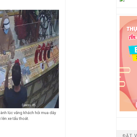
hành lúc vắng khách hỏi mua dây
lên xe tẩu thoát.
ĐẶT V