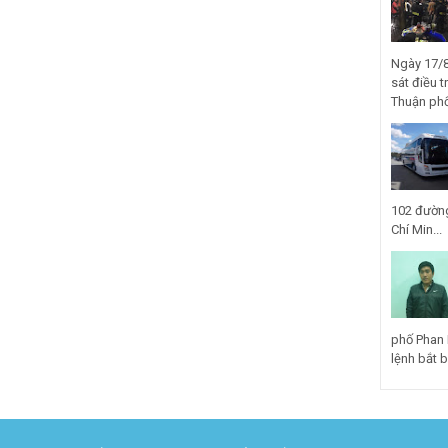
Ngày 17/8
sát điều t
Thuận phố
102 đường
Chí Min...
phố Phan 
lệnh bắt bị