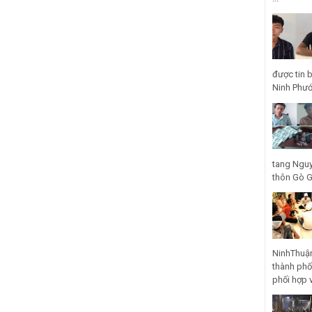
được tin 
Ninh Phước
tang Nguy
thôn Gò Gũ
NinhThuận
thành phố
phối hợp 