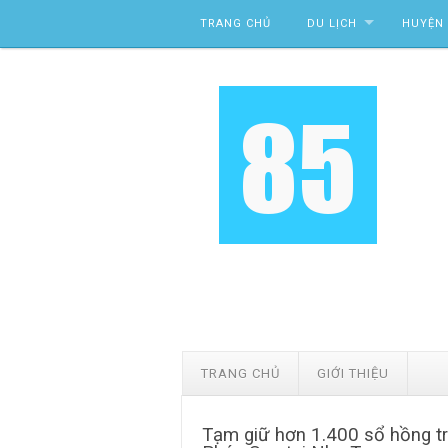
Skip to content
TRANG CHỦ
DU LỊCH
HUYỆN 
TRANG CHỦ
GIỚI THIỆU
Tạm giữ hơn 1.400 sổ hồng t