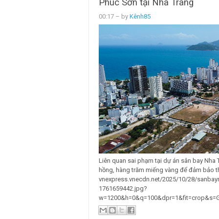
Phúc Sơn tại Nha Trang
00:17
– by
Kênh85
Liên quan sai phạm tại dự án sân bay Nha 
hồng, hàng trăm miếng vàng để đảm bảo thi
vnexpress.vnecdn.net/2025/10/28/sanbay
1761659442.jpg?
w=1200&h=0&q=100&dpr=1&fit=crop&s=