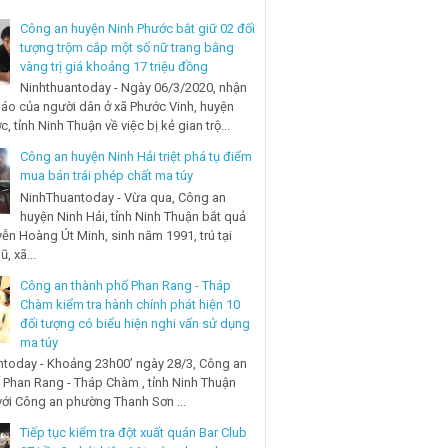
Công an huyện Ninh Phước bắt giữ 02 đối
tượng trộm cắp một số nữ trang bằng
vàng trị giá khoảng 17 triệu đồng
Ninhthuantoday - Ngày 06/3/2020, nhận
báo của người dân ở xã Phước Vinh, huyện
, tỉnh Ninh Thuận về việc bị kẻ gian trộ...
Công an huyện Ninh Hải triệt phá tụ điểm
mua bán trái phép chất ma túy
NinhThuantoday - Vừa qua, Công an
huyện Ninh Hải, tỉnh Ninh Thuận bắt quả
ễn Hoàng Út Minh, sinh năm 1991, trú tại
, xã...
Công an thành phố Phan Rang - Tháp
Chàm kiểm tra hành chính phát hiện 10
đối tượng có biểu hiện nghi vấn sử dụng
ma túy
today - Khoảng 23h00’ ngày 28/3, Công an
 Phan Rang - Tháp Chàm , tỉnh Ninh Thuận
với Công an phường Thanh Sơn ...
Tiếp tục kiểm tra đột xuất quán Bar Club