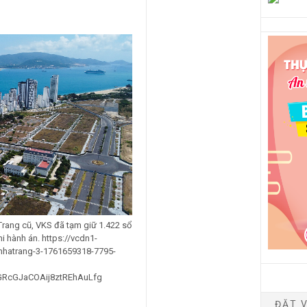
Trang cũ, VKS đã tạm giữ 1.422 sổ
 hành án. https://vcdn1-
nhatrang-3-1761659318-7795-
GRcGJaCOAij8ztREhAuLfg
ĐẶT V