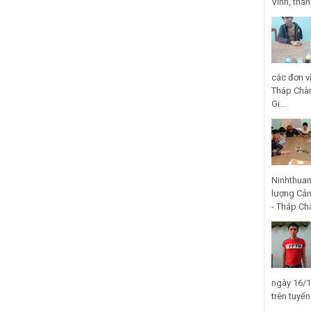
Vinh, thà
các đơn v
Tháp Chàm
Gi...
Ninhthuan
lượng Cản
- Tháp Ch
ngày 16/1
trên tuyế
...