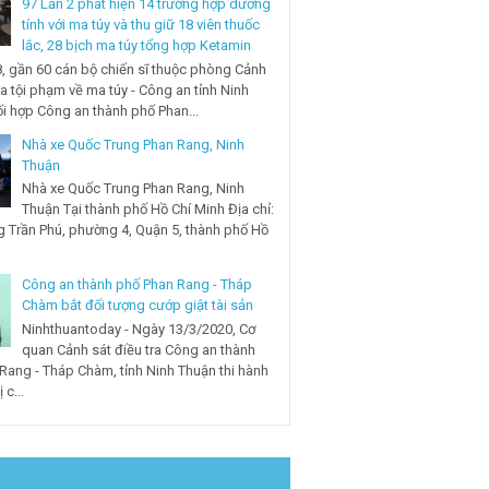
97 Lần 2 phát hiện 14 trường hợp dương
tính với ma túy và thu giữ 18 viên thuốc
lắc, 28 bịch ma túy tổng hợp Ketamin
, gần 60 cán bộ chiến sĩ thuộc phòng Cảnh
ra tội phạm về ma túy - Công an tỉnh Ninh
i hợp Công an thành phố Phan...
Nhà xe Quốc Trung Phan Rang, Ninh
Thuận
Nhà xe Quốc Trung Phan Rang, Ninh
Thuận Tại thành phố Hồ Chí Minh Địa chỉ:
 Trần Phú, phường 4, Quận 5, thành phố Hồ
Công an thành phố Phan Rang - Tháp
Chàm bắt đối tượng cướp giật tài sản
Ninhthuantoday - Ngày 13/3/2020, Cơ
quan Cảnh sát điều tra Công an thành
Rang - Tháp Chàm, tỉnh Ninh Thuận thi hành
 c...