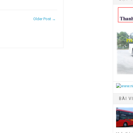
Older Post →
BÀI V