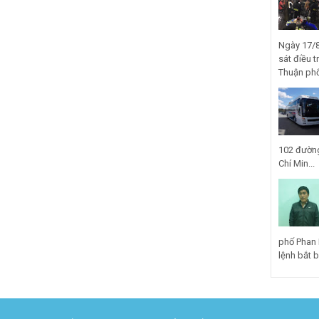
Ngày 17/8
sát điều t
Thuận phố
102 đường
Chí Min...
phố Phan 
lệnh bắt bị