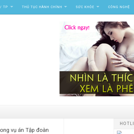
/ TP
THỦ TỤC HÀNH CHÍNH
SỨC KHỎE
CÔNG NGHỆ
HOTLI
rong vụ án Tập đoàn