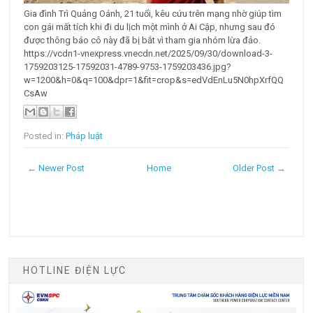
Gia đình Trì Quảng Oánh, 21 tuổi, kêu cứu trên mạng nhờ giúp tìm
con gái mất tích khi đi du lịch một mình ở Ai Cập, nhưng sau đó
được thông báo cô này đã bị bắt vì tham gia nhóm lừa đảo.
https://vcdn1-vnexpress.vnecdn.net/2025/09/30/download-3-
1759203125-17592031-4789-9753-1759203436.jpg?
w=1200&h=0&q=100&dpr=1&fit=crop&s=edVdEnLu5N0hpXrfQQ
CsAw
Posted in:
Pháp luật
← Newer Post
Home
Older Post →
HOTLINE ĐIỆN LỰC