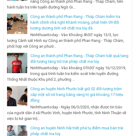
năng Công an thành phố Phan Rang - Tháp Chàm, tiến
hành tuần tra trên tuyến đường Ngô Gi...
Công an thành phố Phan Rang - Tháp Chàm kiểm tra
hành chính nhà nghỉ Khánh Hoàng, phát hiện 09 đối
tượng dương tính với chất ma túy đá
Ninhthuantoday - Vào Khoảng 4h30’ ngày 13/3, lực
lượng Cảnh sát Hình sự Công an thành phố Phan Rang - Tháp Chàm,
phối hợp với Công an phườ...
Công an thành phố Phan Rang - Tháp Chàm bắt quả tang
đối tượng tàng trữ trái phép chất ma túy
Ninhthuantoday - Vào khoảng 01h30’ ngày 16/12/2019,
trong quá trình tuần tra kiểm soát trên tuyến đường
Thống Nhất thuộc Khu phố 2, phường ...
Công an huyện Ninh Phước bắt giữ 02 đối tượng trộm
cắp một số nữ trang bằng vàng trị giá khoảng 17 triệu
đồng
Ninhthuantoday - Ngày 06/3/2020, nhận được tin báo
của người dân ở xã Phước Vinh, huyện Ninh Phước, tỉnh Ninh Thuận về
việc bị kẻ gian trộ...
Công an huyện Ninh Hải triệt phá tụ điểm mua bán trái
phép chất ma túy