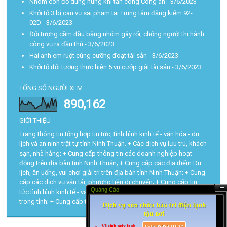
Nhóm côn đồ dùng hung khí tấn công Công an
- 3/6/2023
Khởi tố 3 bị can vụ sai phạm tại Trung tâm đăng kiểm 92-
02D
- 3/6/2023
Đối tượng cầm đầu băng nhóm gây rối, chống người thi hành
công vụ ra đầu thú
- 3/6/2023
Hai anh em ruột cùng cưỡng đoạt tài sản
- 3/6/2023
Khởi tố đối tượng thực hiện 5 vụ cướp giật tài sản
- 3/6/2023
TỔNG SỐ NGƯỜI XEM
890,162
GIỚI THIỆU
Trang thông tin tổng hợp tin tức, tình hình kinh tế - văn hóa - du
lịch và an ninh trật tự tỉnh Ninh Thuận. + Các dịch vụ lưu trú, khách
sạn, nhà hàng; + Cung cấp thông tin các doanh nghiệp hoạt
động trên địa bàn tỉnh Ninh Thuận; + Cung cấp các địa điểm Du
lịch, ăn uống, vui chơi giải trí trên địa bàn tỉnh Ninh Thuận; + Cung
cấp các dịch vụ vận tải, phương tiện di chuyển; + Cung cấp tin
Quảng Cáo
tức tình hình kinh tế - văn hóa - du lịch và trật tự an toàn xã hội
Ẩn
trong tỉnh; + Cung cấp tra cứu các thủ tục hành chính...