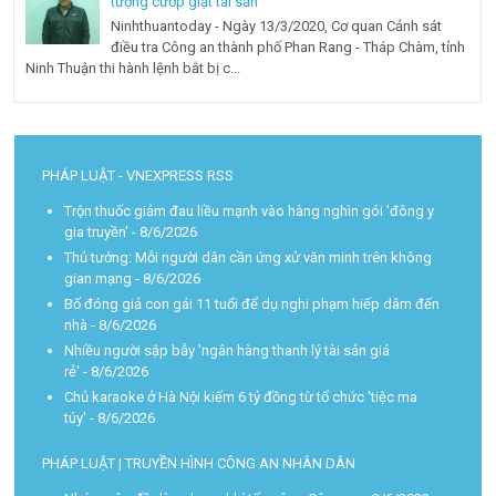
tượng cướp giật tài sản
Ninhthuantoday - Ngày 13/3/2020, Cơ quan Cảnh sát
điều tra Công an thành phố Phan Rang - Tháp Chàm, tỉnh
Ninh Thuận thi hành lệnh bắt bị c...
PHÁP LUẬT - VNEXPRESS RSS
Trộn thuốc giảm đau liều mạnh vào hàng nghìn gói 'đông y
gia truyền'
- 8/6/2026
Thủ tướng: Mỗi người dân cần ứng xử văn minh trên không
gian mạng
- 8/6/2026
Bố đóng giả con gái 11 tuổi để dụ nghi phạm hiếp dâm đến
nhà
- 8/6/2026
Nhiều người sập bẫy 'ngân hàng thanh lý tài sản giá
rẻ'
- 8/6/2026
Chủ karaoke ở Hà Nội kiếm 6 tỷ đồng từ tổ chức 'tiệc ma
túy'
- 8/6/2026
PHÁP LUẬT | TRUYỀN HÌNH CÔNG AN NHÂN DÂN