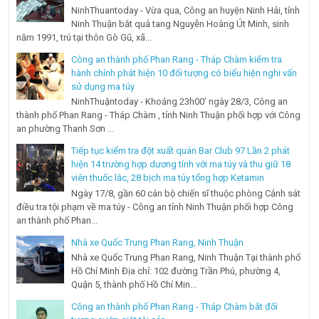
NinhThuantoday - Vừa qua, Công an huyện Ninh Hải, tỉnh
Ninh Thuận bắt quả tang Nguyễn Hoàng Út Minh, sinh
năm 1991, trú tại thôn Gò Gũ, xã...
Công an thành phố Phan Rang - Tháp Chàm kiểm tra
hành chính phát hiện 10 đối tượng có biểu hiện nghi vấn
sử dụng ma túy
NinhThuậntoday - Khoảng 23h00’ ngày 28/3, Công an
thành phố Phan Rang - Tháp Chàm , tỉnh Ninh Thuận phối hợp với Công
an phường Thanh Sơn ...
Tiếp tục kiểm tra đột xuất quán Bar Club 97 Lần 2 phát
hiện 14 trường hợp dương tính với ma túy và thu giữ 18
viên thuốc lắc, 28 bịch ma túy tổng hợp Ketamin
Ngày 17/8, gần 60 cán bộ chiến sĩ thuộc phòng Cảnh sát
điều tra tội phạm về ma túy - Công an tỉnh Ninh Thuận phối hợp Công
an thành phố Phan...
Nhà xe Quốc Trung Phan Rang, Ninh Thuận
Nhà xe Quốc Trung Phan Rang, Ninh Thuận Tại thành phố
Hồ Chí Minh Địa chỉ: 102 đường Trần Phú, phường 4,
Quận 5, thành phố Hồ Chí Min...
Công an thành phố Phan Rang - Tháp Chàm bắt đối