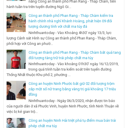
năng Công an thành phố Phan Rang - Tháp Chàm, tiến
hành tuần tra trên tuyến đường Ngô Gi...
Công an thành phố Phan Rang - Tháp Chàm kiểm tra
hành chính nhà nghỉ Khánh Hoàng, phát hiện 09 đối
tượng dương tính với chất ma túy đá
Ninhthuantoday - Vào Khoảng 4h30’ ngày 13/3, lực
lượng Cảnh sát Hình sự Công an thành phố Phan Rang - Tháp Chàm,
phối hợp với Công an phườ...
Công an thành phố Phan Rang - Tháp Chàm bắt quả tang
đối tượng tàng trữ trái phép chất ma túy
Ninhthuantoday - Vào khoảng 01h30’ ngày 16/12/2019,
trong quá trình tuần tra kiểm soát trên tuyến đường
Thống Nhất thuộc Khu phố 2, phường ...
Công an huyện Ninh Phước bắt giữ 02 đối tượng trộm
cắp một số nữ trang bằng vàng trị giá khoảng 17 triệu
đồng
Ninhthuantoday - Ngày 06/3/2020, nhận được tin báo
của người dân ở xã Phước Vinh, huyện Ninh Phước, tỉnh Ninh Thuận về
việc bị kẻ gian trộ...
Công an huyện Ninh Hải triệt phá tụ điểm mua bán trái
phép chất ma túy