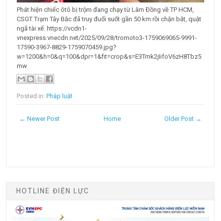
Phát hiện chiếc ôtô bị trộm đang chạy từ Lâm Đồng về TP HCM,
CSGT Trạm Tây Bắc đã truy đuổi suốt gần 50 km rồi chặn bắt, quật
ngã tài xế. https://vcdn1-
vnexpress.vnecdn.net/2025/09/28/tromoto3-1759069065-9991-
17590-3967-8829-1759070459.jpg?
w=1200&h=0&q=100&dpr=1&fit=crop&s=E3Tmk2jIifoV6zH8Tbz5
mw
Posted in:
Pháp luật
← Newer Post
Home
Older Post →
HOTLINE ĐIỆN LỰC