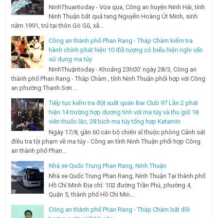
NinhThuantoday - Vừa qua, Công an huyện Ninh Hải, tỉnh
Ninh Thuận bắt quả tang Nguyễn Hoàng Út Minh, sinh
năm 1991, trú tại thôn Gò Gũ, xã...
Công an thành phố Phan Rang - Tháp Chàm kiểm tra
hành chính phát hiện 10 đối tượng có biểu hiện nghi vấn
sử dụng ma túy
NinhThuậntoday - Khoảng 23h00’ ngày 28/3, Công an
thành phố Phan Rang - Tháp Chàm , tỉnh Ninh Thuận phối hợp với Công
an phường Thanh Sơn ...
Tiếp tục kiểm tra đột xuất quán Bar Club 97 Lần 2 phát
hiện 14 trường hợp dương tính với ma túy và thu giữ 18
viên thuốc lắc, 28 bịch ma túy tổng hợp Ketamin
Ngày 17/8, gần 60 cán bộ chiến sĩ thuộc phòng Cảnh sát
điều tra tội phạm về ma túy - Công an tỉnh Ninh Thuận phối hợp Công
an thành phố Phan...
Nhà xe Quốc Trung Phan Rang, Ninh Thuận
Nhà xe Quốc Trung Phan Rang, Ninh Thuận Tại thành phố
Hồ Chí Minh Địa chỉ: 102 đường Trần Phú, phường 4,
Quận 5, thành phố Hồ Chí Min...
Công an thành phố Phan Rang - Tháp Chàm bắt đối