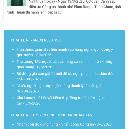
Ninhthuantoday - Ngày 13/3/2020, Cơ quan Cảnh sát
điều tra Công an thành phố Phan Rang - Tháp Chàm, tỉnh
Ninh Thuận thi hành lệnh bắt bị c...
PHÁP LUẬT - VNEXPRESS RSS
Trộn thuốc giảm đau liều mạnh vào hàng nghìn gói 'đông y
gia truyền'
- 8/6/2026
Thủ tướng: Mỗi người dân cần ứng xử văn minh trên không
gian mạng
- 8/6/2026
Bố đóng giả con gái 11 tuổi để dụ nghi phạm hiếp dâm đến
nhà
- 8/6/2026
Nhiều người sập bẫy 'ngân hàng thanh lý tài sản giá
rẻ'
- 8/6/2026
Chủ karaoke ở Hà Nội kiếm 6 tỷ đồng từ tổ chức 'tiệc ma
túy'
- 8/6/2026
PHÁP LUẬT | TRUYỀN HÌNH CÔNG AN NHÂN DÂN
Nhóm côn đồ dùng hung khí tấn công Công an
- 3/6/2023