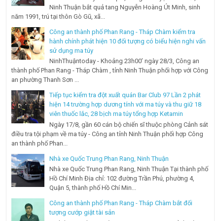
Ninh Thuận bắt quả tang Nguyễn Hoàng Út Minh, sinh
năm 1991, trú tại thôn Gò Gũ, xã...
Công an thành phố Phan Rang - Tháp Chàm kiểm tra
hành chính phát hiện 10 đối tượng có biểu hiện nghi vấn
sử dụng ma túy
NinhThuậntoday - Khoảng 23h00’ ngày 28/3, Công an
thành phố Phan Rang - Tháp Chàm , tỉnh Ninh Thuận phối hợp với Công
an phường Thanh Sơn ...
Tiếp tục kiểm tra đột xuất quán Bar Club 97 Lần 2 phát
hiện 14 trường hợp dương tính với ma túy và thu giữ 18
viên thuốc lắc, 28 bịch ma túy tổng hợp Ketamin
Ngày 17/8, gần 60 cán bộ chiến sĩ thuộc phòng Cảnh sát
điều tra tội phạm về ma túy - Công an tỉnh Ninh Thuận phối hợp Công
an thành phố Phan...
Nhà xe Quốc Trung Phan Rang, Ninh Thuận
Nhà xe Quốc Trung Phan Rang, Ninh Thuận Tại thành phố
Hồ Chí Minh Địa chỉ: 102 đường Trần Phú, phường 4,
Quận 5, thành phố Hồ Chí Min...
Công an thành phố Phan Rang - Tháp Chàm bắt đối
tượng cướp giật tài sản