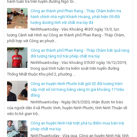
hành tuần tra trên tuyến đường Ngô Gi...
Công an thành phố Phan Rang - Tháp Chàm kiểm tra
hành chính nhà nghỉ Khánh Hoàng, phát hiện 09 đối
tượng dương tính với chất ma túy đá
Ninhthuantoday - Vào Khoảng 4h30’ ngày 13/3, lực
lượng Cảnh sát Hình sự Công an thành phố Phan Rang - Tháp Chàm,
phối hợp với Công an phườ...
Công an thành phố Phan Rang - Tháp Chàm bắt quả tang
đối tượng tàng trữ trái phép chất ma túy
Ninhthuantoday - Vào khoảng 01h30’ ngày 16/12/2019,
trong quá trình tuần tra kiểm soát trên tuyến đường
Thống Nhất thuộc Khu phố 2, phường ...
Công an huyện Ninh Phước bắt giữ 02 đối tượng trộm
cắp một số nữ trang bằng vàng trị giá khoảng 17 triệu
đồng
Ninhthuantoday - Ngày 06/3/2020, nhận được tin báo
của người dân ở xã Phước Vinh, huyện Ninh Phước, tỉnh Ninh Thuận về
việc bị kẻ gian trộ...
Công an huyện Ninh Hải triệt phá tụ điểm mua bán trái
phép chất ma túy
NinhThuantoday - Vừa qua, Công an huyện Ninh Hải, tỉnh