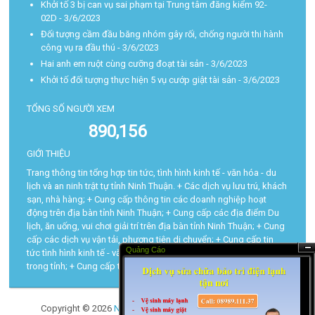
Khởi tố 3 bị can vụ sai phạm tại Trung tâm đăng kiểm 92-
02D
- 3/6/2023
Đối tượng cầm đầu băng nhóm gây rối, chống người thi hành
công vụ ra đầu thú
- 3/6/2023
Hai anh em ruột cùng cưỡng đoạt tài sản
- 3/6/2023
Khởi tố đối tượng thực hiện 5 vụ cướp giật tài sản
- 3/6/2023
TỔNG SỐ NGƯỜI XEM
890,156
GIỚI THIỆU
Trang thông tin tổng hợp tin tức, tình hình kinh tế - văn hóa - du
lịch và an ninh trật tự tỉnh Ninh Thuận. + Các dịch vụ lưu trú, khách
sạn, nhà hàng; + Cung cấp thông tin các doanh nghiệp hoạt
động trên địa bàn tỉnh Ninh Thuận; + Cung cấp các địa điểm Du
lịch, ăn uống, vui chơi giải trí trên địa bàn tỉnh Ninh Thuận; + Cung
cấp các dịch vụ vận tải, phương tiện di chuyển; + Cung cấp tin
Quảng Cáo
tức tình hình kinh tế - văn hóa - du lịch và trật tự an toàn xã hội
Ẩn
trong tỉnh; + Cung cấp tra cứu các thủ tục hành chính...
Copyright ©
2026
Ninh Thuận Today
| Powered by
Blogger