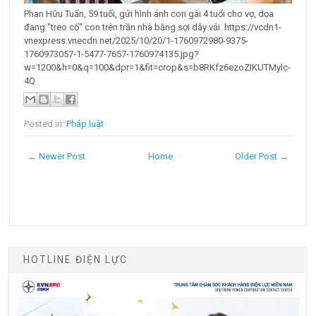
Phan Hữu Tuấn, 59 tuổi, gửi hình ảnh con gái 4 tuổi cho vợ, dọa
đang "treo cổ" con trên trần nhà bằng sợi dây vải. https://vcdn1-
vnexpress.vnecdn.net/2025/10/20/1-1760972980-9375-
1760973057-1-5477-7657-1760974135.jpg?
w=1200&h=0&q=100&dpr=1&fit=crop&s=b8RKfz6ezoZIKUTMylc-
4Q
Posted in:
Pháp luật
← Newer Post
Home
Older Post →
HOTLINE ĐIỆN LỰC