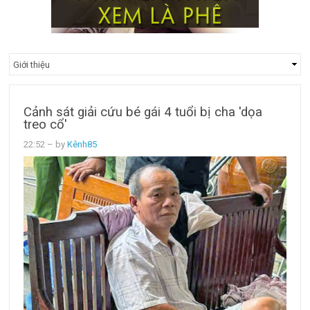
Cảnh sát giải cứu bé gái 4 tuổi bị cha 'dọa
treo cổ'
22:52
– by
Kênh85