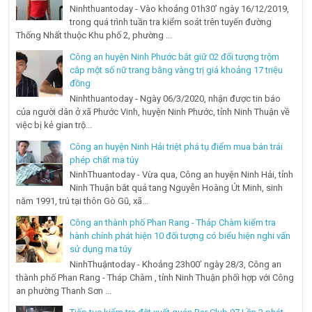
Ninhthuantoday - Vào khoảng 01h30’ ngày 16/12/2019,
trong quá trình tuần tra kiểm soát trên tuyến đường
Thống Nhất thuộc Khu phố 2, phường ...
Công an huyện Ninh Phước bắt giữ 02 đối tượng trộm
cắp một số nữ trang bằng vàng trị giá khoảng 17 triệu
đồng
Ninhthuantoday - Ngày 06/3/2020, nhận được tin báo
của người dân ở xã Phước Vinh, huyện Ninh Phước, tỉnh Ninh Thuận về
việc bị kẻ gian trộ...
Công an huyện Ninh Hải triệt phá tụ điểm mua bán trái
phép chất ma túy
NinhThuantoday - Vừa qua, Công an huyện Ninh Hải, tỉnh
Ninh Thuận bắt quả tang Nguyễn Hoàng Út Minh, sinh
năm 1991, trú tại thôn Gò Gũ, xã...
Công an thành phố Phan Rang - Tháp Chàm kiểm tra
hành chính phát hiện 10 đối tượng có biểu hiện nghi vấn
sử dụng ma túy
NinhThuậntoday - Khoảng 23h00’ ngày 28/3, Công an
thành phố Phan Rang - Tháp Chàm , tỉnh Ninh Thuận phối hợp với Công
an phường Thanh Sơn ...