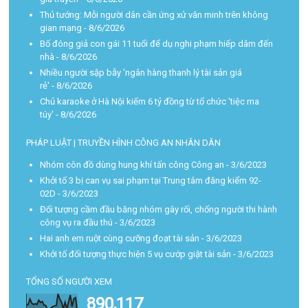
Thủ tướng: Mỗi người dân cần ứng xử văn minh trên không
gian mạng
- 8/6/2026
Bố đóng giả con gái 11 tuổi để dụ nghi phạm hiếp dâm đến
nhà
- 8/6/2026
Nhiều người sập bẫy 'ngân hàng thanh lý tài sản giá
rẻ'
- 8/6/2026
Chủ karaoke ở Hà Nội kiếm 6 tỷ đồng từ tổ chức 'tiệc ma
túy'
- 8/6/2026
PHÁP LUẬT | TRUYỀN HÌNH CÔNG AN NHÂN DÂN
Nhóm côn đồ dùng hung khí tấn công Công an
- 3/6/2023
Khởi tố 3 bị can vụ sai phạm tại Trung tâm đăng kiểm 92-
02D
- 3/6/2023
Đối tượng cầm đầu băng nhóm gây rối, chống người thi hành
công vụ ra đầu thú
- 3/6/2023
Hai anh em ruột cùng cưỡng đoạt tài sản
- 3/6/2023
Khởi tố đối tượng thực hiện 5 vụ cướp giật tài sản
- 3/6/2023
TỔNG SỐ NGƯỜI XEM
890,117