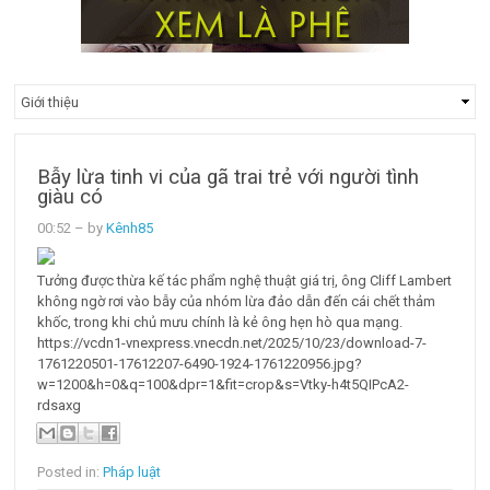
Bẫy lừa tinh vi của gã trai trẻ với người tình
giàu có
00:52
– by
Kênh85
Tưởng được thừa kế tác phẩm nghệ thuật giá trị, ông Cliff Lambert
không ngờ rơi vào bẫy của nhóm lừa đảo dẫn đến cái chết thảm
khốc, trong khi chủ mưu chính là kẻ ông hẹn hò qua mạng.
https://vcdn1-vnexpress.vnecdn.net/2025/10/23/download-7-
1761220501-17612207-6490-1924-1761220956.jpg?
w=1200&h=0&q=100&dpr=1&fit=crop&s=Vtky-h4t5QIPcA2-
rdsaxg
Posted in:
Pháp luật