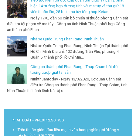
Tiếp tục kiểm tra đột xuất quán Bar Club 97 Lần 2 phát
hiện 14 trường hợp dương tính với ma túy và thu giữ 18
viên thuốc lắc, 28 bịch ma túy tổng hợp Ketamin
Ngày 17/8, gần 60 cán bộ chiến sĩ thuộc phòng Cảnh sát
điều tra tội phạm về ma túy - Công an tỉnh Ninh Thuận phối hợp Công
an thành phố Phan...
Nhà xe Quốc Trung Phan Rang, Ninh Thuận
Nhà xe Quốc Trung Phan Rang, Ninh Thuận Tại thành phố
Hồ Chí Minh Địa chỉ: 102 đường Trần Phú, phường 4,
Quận 5, thành phố Hồ Chí Min...
Công an thành phố Phan Rang - Tháp Chàm bắt đối
tượng cướp giật tài sản
Ninhthuantoday - Ngày 13/3/2020, Cơ quan Cảnh sát
điều tra Công an thành phố Phan Rang - Tháp Chàm, tỉnh
Ninh Thuận thi hành lệnh bắt bị c...
PHÁP LUẬT - VNEXPRESS RSS
Trộn thuốc giảm đau liều mạnh vào hàng nghìn gói 'đông y
gia truyền'
- 8/6/2026