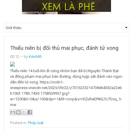
Thiếu niên bị đối thủ mai phục, đánh tử vong
00:12
– by
Kênh85
Thiếu niên 14 tuổi khi đi cùng nhóm bạn đã bị Nguyễn Thành Đạt
và đồng phạm mai phục bên đường, dùng tuýp sắt đánh vào ngực
dẫn đến tử vong. https://vcdn1-
vnexpress.vnecdn.net/2025/09/22/z7015223214738464032a22eb
b106f-1783-7430-1758539957.jpg?
w=1200&h=0&q=100&dpr=1&fit=crop&s=rXZuReEPAELTc7Dvq_1i
mw
Posted in:
Pháp luật