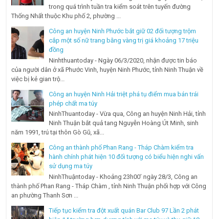
trong quá trình tuần tra kiểm soát trên tuyến đường
Thống Nhất thuộc Khu phố 2, phường ...
Công an huyện Ninh Phước bắt giữ 02 đối tượng trộm
cắp một số nữ trang bằng vàng trị giá khoảng 17 triệu
đồng
Ninhthuantoday - Ngày 06/3/2020, nhận được tin báo
của người dân ở xã Phước Vinh, huyện Ninh Phước, tỉnh Ninh Thuận về
việc bị kẻ gian trộ...
Công an huyện Ninh Hải triệt phá tụ điểm mua bán trái
phép chất ma túy
NinhThuantoday - Vừa qua, Công an huyện Ninh Hải, tỉnh
Ninh Thuận bắt quả tang Nguyễn Hoàng Út Minh, sinh
năm 1991, trú tại thôn Gò Gũ, xã...
Công an thành phố Phan Rang - Tháp Chàm kiểm tra
hành chính phát hiện 10 đối tượng có biểu hiện nghi vấn
sử dụng ma túy
NinhThuậntoday - Khoảng 23h00’ ngày 28/3, Công an
thành phố Phan Rang - Tháp Chàm , tỉnh Ninh Thuận phối hợp với Công
an phường Thanh Sơn ...
Tiếp tục kiểm tra đột xuất quán Bar Club 97 Lần 2 phát