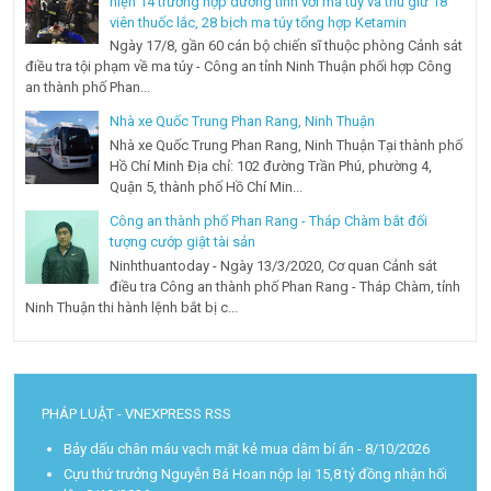
hiện 14 trường hợp dương tính với ma túy và thu giữ 18
viên thuốc lắc, 28 bịch ma túy tổng hợp Ketamin
Ngày 17/8, gần 60 cán bộ chiến sĩ thuộc phòng Cảnh sát
điều tra tội phạm về ma túy - Công an tỉnh Ninh Thuận phối hợp Công
an thành phố Phan...
Nhà xe Quốc Trung Phan Rang, Ninh Thuận
Nhà xe Quốc Trung Phan Rang, Ninh Thuận Tại thành phố
Hồ Chí Minh Địa chỉ: 102 đường Trần Phú, phường 4,
Quận 5, thành phố Hồ Chí Min...
Công an thành phố Phan Rang - Tháp Chàm bắt đối
tượng cướp giật tài sản
Ninhthuantoday - Ngày 13/3/2020, Cơ quan Cảnh sát
điều tra Công an thành phố Phan Rang - Tháp Chàm, tỉnh
Ninh Thuận thi hành lệnh bắt bị c...
PHÁP LUẬT - VNEXPRESS RSS
Bảy dấu chân máu vạch mặt kẻ mua dâm bí ẩn
- 8/10/2026
Cựu thứ trưởng Nguyễn Bá Hoan nộp lại 15,8 tỷ đồng nhận hối