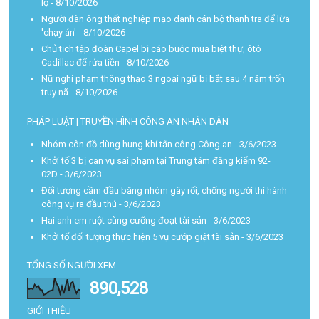
lộ
- 8/10/2026
Người đàn ông thất nghiệp mạo danh cán bộ thanh tra để lừa
'chạy án'
- 8/10/2026
Chủ tịch tập đoàn Capel bị cáo buộc mua biệt thự, ôtô
Cadillac để rửa tiền
- 8/10/2026
Nữ nghi phạm thông thạo 3 ngoại ngữ bị bắt sau 4 năm trốn
truy nã
- 8/10/2026
PHÁP LUẬT | TRUYỀN HÌNH CÔNG AN NHÂN DÂN
Nhóm côn đồ dùng hung khí tấn công Công an
- 3/6/2023
Khởi tố 3 bị can vụ sai phạm tại Trung tâm đăng kiểm 92-
02D
- 3/6/2023
Đối tượng cầm đầu băng nhóm gây rối, chống người thi hành
công vụ ra đầu thú
- 3/6/2023
Hai anh em ruột cùng cưỡng đoạt tài sản
- 3/6/2023
Khởi tố đối tượng thực hiện 5 vụ cướp giật tài sản
- 3/6/2023
TỔNG SỐ NGƯỜI XEM
890,528
GIỚI THIỆU