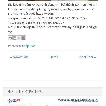
Níu kéo tình cảm với bạn tình đồng tính bất thành, Lê Thanh Vũ, 31
tuổi, hẹn anh này đến phòng trọ rồi ra tay sát hại, song nạn nhân
may mắn thoát chết. https://vcdn1-
vnexpress.vnecdn.net/2025/09/09/4278479610399692747-
1757396284-5433-9484-1757397808.jpg?
w=1200&h=0&q=100&dpr=1&fit=crop&s=zLny_qKkIijpJoD_VDgS
6Q
Posted in:
Pháp luật
← Newer Post
Home
Older Post →
HOTLINE ĐIỆN LỰC