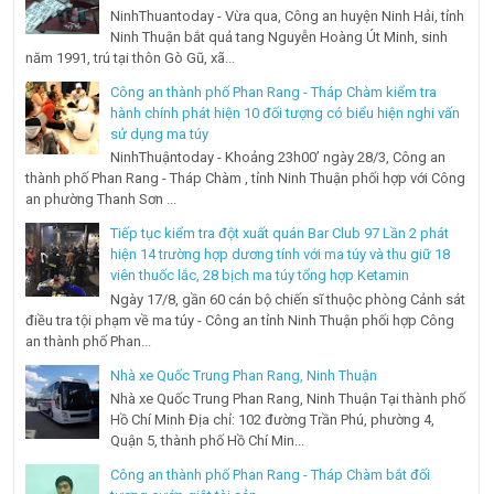
NinhThuantoday - Vừa qua, Công an huyện Ninh Hải, tỉnh
Ninh Thuận bắt quả tang Nguyễn Hoàng Út Minh, sinh
năm 1991, trú tại thôn Gò Gũ, xã...
Công an thành phố Phan Rang - Tháp Chàm kiểm tra
hành chính phát hiện 10 đối tượng có biểu hiện nghi vấn
sử dụng ma túy
NinhThuậntoday - Khoảng 23h00’ ngày 28/3, Công an
thành phố Phan Rang - Tháp Chàm , tỉnh Ninh Thuận phối hợp với Công
an phường Thanh Sơn ...
Tiếp tục kiểm tra đột xuất quán Bar Club 97 Lần 2 phát
hiện 14 trường hợp dương tính với ma túy và thu giữ 18
viên thuốc lắc, 28 bịch ma túy tổng hợp Ketamin
Ngày 17/8, gần 60 cán bộ chiến sĩ thuộc phòng Cảnh sát
điều tra tội phạm về ma túy - Công an tỉnh Ninh Thuận phối hợp Công
an thành phố Phan...
Nhà xe Quốc Trung Phan Rang, Ninh Thuận
Nhà xe Quốc Trung Phan Rang, Ninh Thuận Tại thành phố
Hồ Chí Minh Địa chỉ: 102 đường Trần Phú, phường 4,
Quận 5, thành phố Hồ Chí Min...
Công an thành phố Phan Rang - Tháp Chàm bắt đối