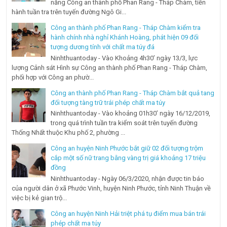
năng Công an thành phố Phan Rang - Tháp Chàm, tiến
hành tuần tra trên tuyến đường Ngô Gi...
Công an thành phố Phan Rang - Tháp Chàm kiểm tra
hành chính nhà nghỉ Khánh Hoàng, phát hiện 09 đối
tượng dương tính với chất ma túy đá
Ninhthuantoday - Vào Khoảng 4h30’ ngày 13/3, lực
lượng Cảnh sát Hình sự Công an thành phố Phan Rang - Tháp Chàm,
phối hợp với Công an phườ...
Công an thành phố Phan Rang - Tháp Chàm bắt quả tang
đối tượng tàng trữ trái phép chất ma túy
Ninhthuantoday - Vào khoảng 01h30’ ngày 16/12/2019,
trong quá trình tuần tra kiểm soát trên tuyến đường
Thống Nhất thuộc Khu phố 2, phường ...
Công an huyện Ninh Phước bắt giữ 02 đối tượng trộm
cắp một số nữ trang bằng vàng trị giá khoảng 17 triệu
đồng
Ninhthuantoday - Ngày 06/3/2020, nhận được tin báo
của người dân ở xã Phước Vinh, huyện Ninh Phước, tỉnh Ninh Thuận về
việc bị kẻ gian trộ...
Công an huyện Ninh Hải triệt phá tụ điểm mua bán trái
phép chất ma túy