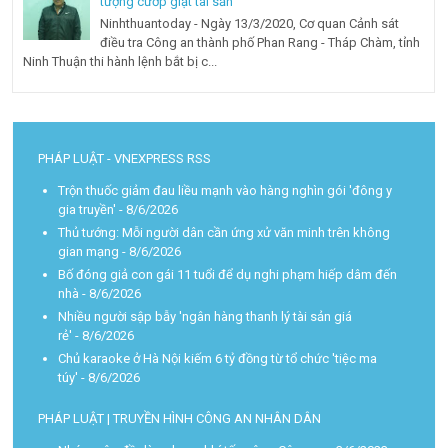
tượng cướp giật tài sản
Ninhthuantoday - Ngày 13/3/2020, Cơ quan Cảnh sát
điều tra Công an thành phố Phan Rang - Tháp Chàm, tỉnh
Ninh Thuận thi hành lệnh bắt bị c...
PHÁP LUẬT - VNEXPRESS RSS
Trộn thuốc giảm đau liều mạnh vào hàng nghìn gói 'đông y
gia truyền'
- 8/6/2026
Thủ tướng: Mỗi người dân cần ứng xử văn minh trên không
gian mạng
- 8/6/2026
Bố đóng giả con gái 11 tuổi để dụ nghi phạm hiếp dâm đến
nhà
- 8/6/2026
Nhiều người sập bẫy 'ngân hàng thanh lý tài sản giá
rẻ'
- 8/6/2026
Chủ karaoke ở Hà Nội kiếm 6 tỷ đồng từ tổ chức 'tiệc ma
túy'
- 8/6/2026
PHÁP LUẬT | TRUYỀN HÌNH CÔNG AN NHÂN DÂN