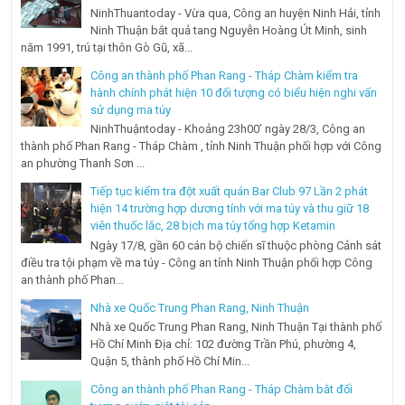
NinhThuantoday - Vừa qua, Công an huyện Ninh Hải, tỉnh
Ninh Thuận bắt quả tang Nguyễn Hoàng Út Minh, sinh
năm 1991, trú tại thôn Gò Gũ, xã...
Công an thành phố Phan Rang - Tháp Chàm kiểm tra
hành chính phát hiện 10 đối tượng có biểu hiện nghi vấn
sử dụng ma túy
NinhThuậntoday - Khoảng 23h00’ ngày 28/3, Công an
thành phố Phan Rang - Tháp Chàm , tỉnh Ninh Thuận phối hợp với Công
an phường Thanh Sơn ...
Tiếp tục kiểm tra đột xuất quán Bar Club 97 Lần 2 phát
hiện 14 trường hợp dương tính với ma túy và thu giữ 18
viên thuốc lắc, 28 bịch ma túy tổng hợp Ketamin
Ngày 17/8, gần 60 cán bộ chiến sĩ thuộc phòng Cảnh sát
điều tra tội phạm về ma túy - Công an tỉnh Ninh Thuận phối hợp Công
an thành phố Phan...
Nhà xe Quốc Trung Phan Rang, Ninh Thuận
Nhà xe Quốc Trung Phan Rang, Ninh Thuận Tại thành phố
Hồ Chí Minh Địa chỉ: 102 đường Trần Phú, phường 4,
Quận 5, thành phố Hồ Chí Min...
Công an thành phố Phan Rang - Tháp Chàm bắt đối