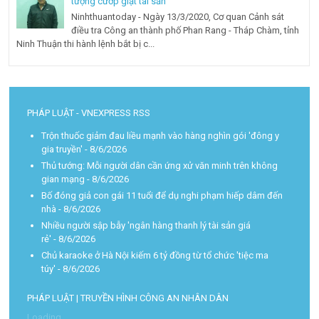
tượng cướp giật tài sản
Ninhthuantoday - Ngày 13/3/2020, Cơ quan Cảnh sát
điều tra Công an thành phố Phan Rang - Tháp Chàm, tỉnh
Ninh Thuận thi hành lệnh bắt bị c...
PHÁP LUẬT - VNEXPRESS RSS
Trộn thuốc giảm đau liều mạnh vào hàng nghìn gói 'đông y
gia truyền'
- 8/6/2026
Thủ tướng: Mỗi người dân cần ứng xử văn minh trên không
gian mạng
- 8/6/2026
Bố đóng giả con gái 11 tuổi để dụ nghi phạm hiếp dâm đến
nhà
- 8/6/2026
Nhiều người sập bẫy 'ngân hàng thanh lý tài sản giá
rẻ'
- 8/6/2026
Chủ karaoke ở Hà Nội kiếm 6 tỷ đồng từ tổ chức 'tiệc ma
túy'
- 8/6/2026
PHÁP LUẬT | TRUYỀN HÌNH CÔNG AN NHÂN DÂN
Loading...