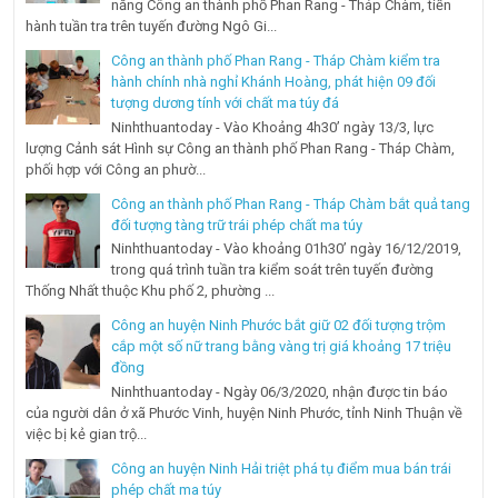
năng Công an thành phố Phan Rang - Tháp Chàm, tiến
hành tuần tra trên tuyến đường Ngô Gi...
Công an thành phố Phan Rang - Tháp Chàm kiểm tra
hành chính nhà nghỉ Khánh Hoàng, phát hiện 09 đối
tượng dương tính với chất ma túy đá
Ninhthuantoday - Vào Khoảng 4h30’ ngày 13/3, lực
lượng Cảnh sát Hình sự Công an thành phố Phan Rang - Tháp Chàm,
phối hợp với Công an phườ...
Công an thành phố Phan Rang - Tháp Chàm bắt quả tang
đối tượng tàng trữ trái phép chất ma túy
Ninhthuantoday - Vào khoảng 01h30’ ngày 16/12/2019,
trong quá trình tuần tra kiểm soát trên tuyến đường
Thống Nhất thuộc Khu phố 2, phường ...
Công an huyện Ninh Phước bắt giữ 02 đối tượng trộm
cắp một số nữ trang bằng vàng trị giá khoảng 17 triệu
đồng
Ninhthuantoday - Ngày 06/3/2020, nhận được tin báo
của người dân ở xã Phước Vinh, huyện Ninh Phước, tỉnh Ninh Thuận về
việc bị kẻ gian trộ...
Công an huyện Ninh Hải triệt phá tụ điểm mua bán trái
phép chất ma túy