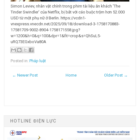
Simon Leviev, nhân vật chính trong phim tài liệu ăn khách 'The
Tinder Swindler' của Netflix, bị bắt với cáo buộc trộm hơn 52.000
USD từ một phụ nữ ở Berlin. https://vcdn1-
vnexpress.vnecdn.net/2025/09/18/download-3-1758170883-
17581709-9002-8904-1758171558.jpg?
w=1200&h=0&q=100&dpr=1&fit=crop&s=QhSuL5-
uRQ73EGxboVa80A
Posted in:
Pháp luật
← Newer Post
Home
Older Post →
HOTLINE ĐIỆN LỰC