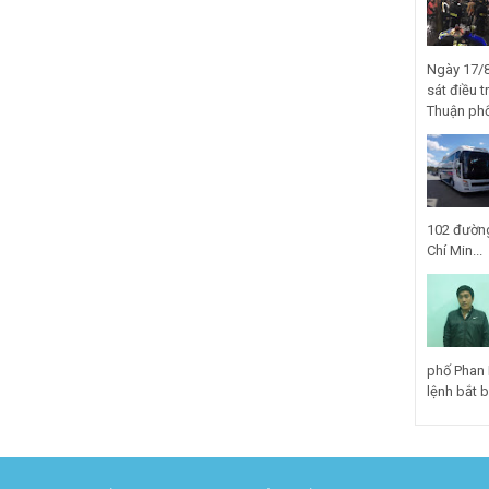
Ngày 17/8
sát điều t
Thuận phố
102 đường
Chí Min...
phố Phan 
lệnh bắt bị