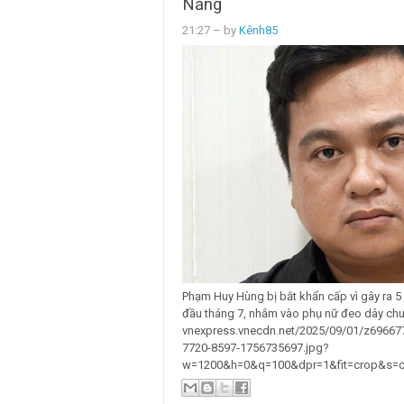
Nẵng
21:27
– by
Kênh85
Phạm Huy Hùng bị bắt khẩn cấp vì gây ra 5 v
đầu tháng 7, nhắm vào phụ nữ đeo dây chu
vnexpress.vnecdn.net/2025/09/01/z6966
7720-8597-1756735697.jpg?
w=1200&h=0&q=100&dpr=1&fit=crop&s