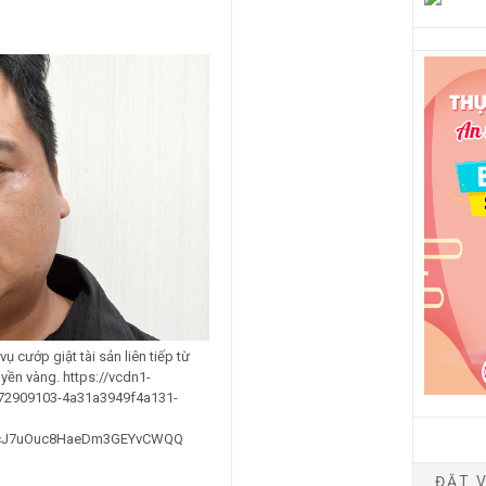
ụ cướp giật tài sản liên tiếp từ
yền vàng. https://vcdn1-
772909103-4a31a3949f4a131-
=cJ7uOuc8HaeDm3GEYvCWQQ
ĐẶT V