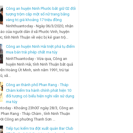
Công an huyện Ninh Phước bắt giữ 02 đối
tượng trộm cắp một số nữ trang bằng
vàng trị giá khoảng 17 triệu đồng
Ninhthuantoday - Ngày 06/3/2020, nhận
báo của người dân ở xã Phước Vinh, huyện
, tỉnh Ninh Thuận về việc bị kẻ gian trộ...
Công an huyện Ninh Hải triệt phá tụ điểm
mua bán trái phép chất ma túy
NinhThuantoday - Vừa qua, Công an
huyện Ninh Hải, tỉnh Ninh Thuận bắt quả
ễn Hoàng Út Minh, sinh năm 1991, trú tại
, xã...
Công an thành phố Phan Rang - Tháp
Chàm kiểm tra hành chính phát hiện 10
đối tượng có biểu hiện nghi vấn sử dụng
ma túy
today - Khoảng 23h00’ ngày 28/3, Công an
 Phan Rang - Tháp Chàm , tỉnh Ninh Thuận
với Công an phường Thanh Sơn ...
Tiếp tục kiểm tra đột xuất quán Bar Club