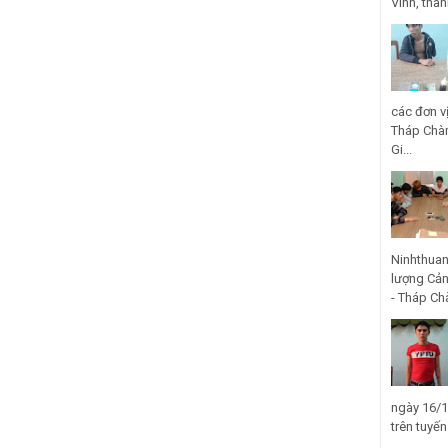
Vinh, thà
các đơn v
Tháp Chàm
Gi...
Ninhthuan
lượng Cản
- Tháp Ch
ngày 16/1
trên tuyế
...