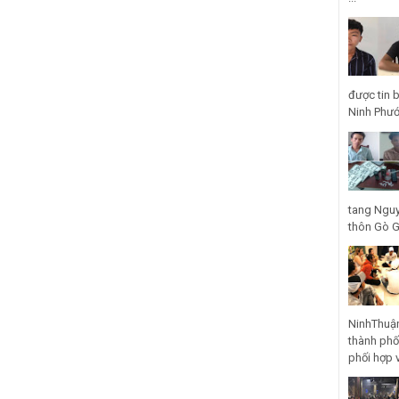
được tin 
Ninh Phước
tang Nguy
thôn Gò Gũ
NinhThuận
thành phố
phối hợp 