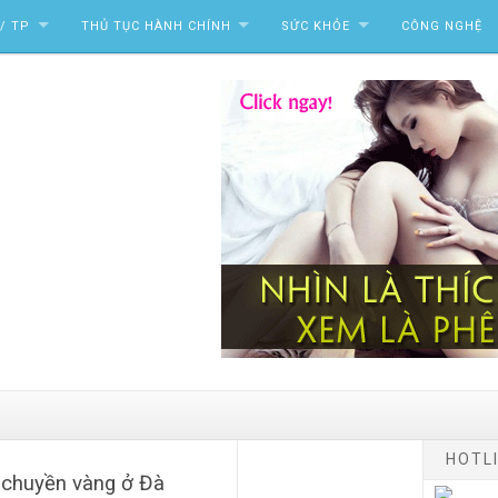
/ TP
THỦ TỤC HÀNH CHÍNH
SỨC KHỎE
CÔNG NGHỆ
HOTLI
y chuyền vàng ở Đà