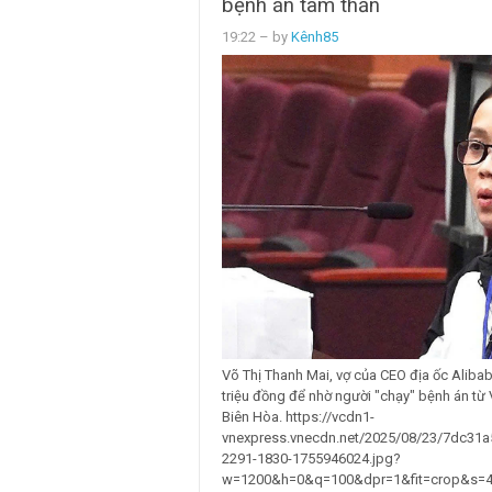
bệnh án tâm thần
19:22
– by
Kênh85
Võ Thị Thanh Mai, vợ của CEO địa ốc Aliba
triệu đồng để nhờ người "chạy" bệnh án từ
Biên Hòa. https://vcdn1-
vnexpress.vnecdn.net/2025/08/23/7dc31
2291-1830-1755946024.jpg?
w=1200&h=0&q=100&dpr=1&fit=crop&s=