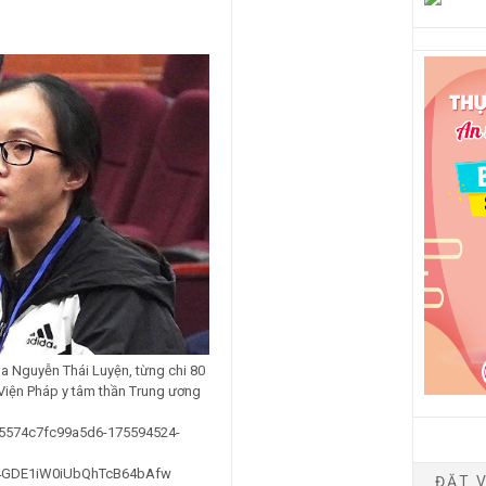
ba Nguyễn Thái Luyện, từng chi 80
 Viện Pháp y tâm thần Trung ương
a5574c7fc99a5d6-175594524-
4GDE1iW0iUbQhTcB64bAfw
ĐẶT V