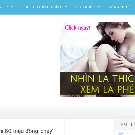
/ TP
THỦ TỤC HÀNH CHÍNH
SỨC KHỎE
CÔNG NGHỆ
HOTLI
 80 triệu đồng 'chạy'