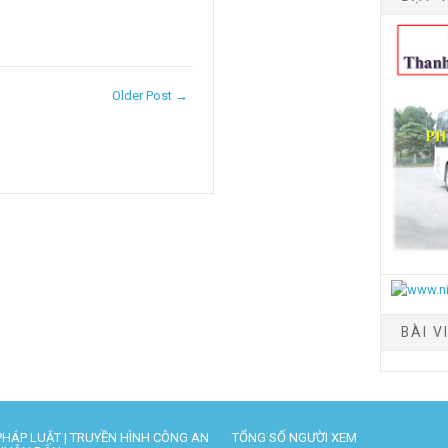
Older Post →
BÀI V
PHÁP LUẬT | TRUYỀN HÌNH CÔNG AN
TỔNG SỐ NGƯỜI XEM