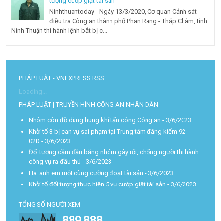
tượng cướp giật tài sản
Ninhthuantoday - Ngày 13/3/2020, Cơ quan Cảnh sát
điều tra Công an thành phố Phan Rang - Tháp Chàm, tỉnh
Ninh Thuận thi hành lệnh bắt bị c...
PHÁP LUẬT - VNEXPRESS RSS
Loading...
PHÁP LUẬT | TRUYỀN HÌNH CÔNG AN NHÂN DÂN
Nhóm côn đồ dùng hung khí tấn công Công an
- 3/6/2023
Khởi tố 3 bị can vụ sai phạm tại Trung tâm đăng kiểm 92-
02D
- 3/6/2023
Đối tượng cầm đầu băng nhóm gây rối, chống người thi hành
công vụ ra đầu thú
- 3/6/2023
Hai anh em ruột cùng cưỡng đoạt tài sản
- 3/6/2023
Khởi tố đối tượng thực hiện 5 vụ cướp giật tài sản
- 3/6/2023
TỔNG SỐ NGƯỜI XEM
889,888