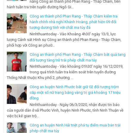
năng Công an thành phố Phan Rang - Tháp Chàm, tiến
hành tuần tra trên tuyến đường Ngô Gi...
Công an thành phố Phan Rang - Tháp Chàm kiểm tra
hành chính nhà nghỉ Khánh Hoàng, phát hiện 09 đối
tượng dương tính với chất ma túy đá
Ninhthuantoday - Vào Khoảng 4h30’ ngày 13/3, lực
lượng Cảnh sát Hình sự Công an thành phố Phan Rang - Tháp Chàm,
phối hợp với Công an phườ...
Công an thành phố Phan Rang - Tháp Chàm bắt quả tang
đối tượng tàng trữ trái phép chất ma túy
Ninhthuantoday - Vào khoảng 01h30’ ngày 16/12/2019,
trong quá trình tuần tra kiểm soát trên tuyến đường
Thống Nhất thuộc Khu phố 2, phường ...
Công an huyện Ninh Phước bắt giữ 02 đối tượng trộm
cắp một số nữ trang bằng vàng trị giá khoảng 17 triệu
đồng
Ninhthuantoday - Ngày 06/3/2020, nhận được tin báo
của người dân ở xã Phước Vinh, huyện Ninh Phước, tỉnh Ninh Thuận về
việc bị kẻ gian trộ...
Công an huyện Ninh Hải triệt phá tụ điểm mua bán trái
phép chất ma túy