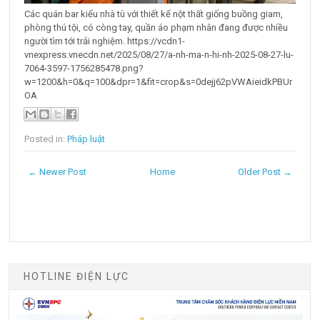
Các quán bar kiểu nhà tù với thiết kế nột thất giống buồng giam,
phòng thú tội, có còng tay, quần áo phạm nhân đang được nhiều
người tìm tới trải nghiệm. https://vcdn1-
vnexpress.vnecdn.net/2025/08/27/a-nh-ma-n-hi-nh-2025-08-27-lu-
7064-3597-1756285478.png?
w=1200&h=0&q=100&dpr=1&fit=crop&s=0dejj62pVWAieidkPBUr
OA
Posted in:
Pháp luật
← Newer Post
Home
Older Post →
HOTLINE ĐIỆN LỰC