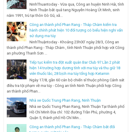
NinhThuantoday - Vừa qua, Công an huyện Ninh Hải, tỉnh
Ninh Thuận bắt quả tang Nguyễn Hoàng Út Minh, sinh
năm 1991, trú tại thôn Gò Gũ, xã...
Công an thành phố Phan Rang - Tháp Chàm kiểm tra
hành chính phát hiện 10 đối tượng có biểu hiện nghi vấn
sử dụng ma túy
NinhThuậntoday - Khoảng 23h00’ ngày 28/3, Công an
thành phố Phan Rang - Tháp Chàm , tỉnh Ninh Thuận phối hợp với Công
an phường Thanh Sơn ...
Tiếp tục kiểm tra đột xuất quán Bar Club 97 Lần 2 phát
hiện 14 trường hợp dương tính với ma túy và thu giữ 18
viên thuốc lắc, 28 bịch ma túy tổng hợp Ketamin
Ngày 17/8, gần 60 cán bộ chiến sĩ thuộc phòng Cảnh sát
điều tra tội phạm về ma túy - Công an tỉnh Ninh Thuận phối hợp Công
an thành phố Phan...
Nhà xe Quốc Trung Phan Rang, Ninh Thuận
Nhà xe Quốc Trung Phan Rang, Ninh Thuận Tại thành phố
Hồ Chí Minh Địa chỉ: 102 đường Trần Phú, phường 4,
Quận 5, thành phố Hồ Chí Min...
Công an thành phố Phan Rang - Tháp Chàm bắt đối