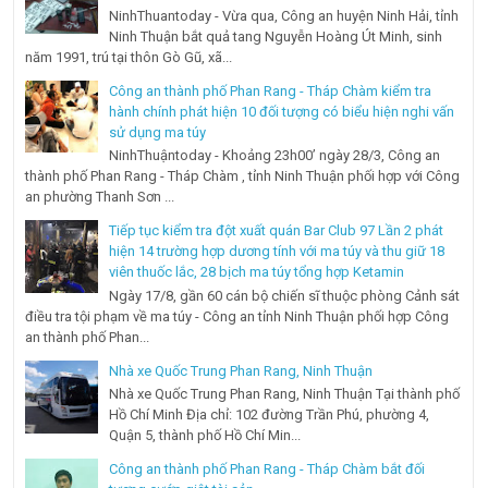
NinhThuantoday - Vừa qua, Công an huyện Ninh Hải, tỉnh
Ninh Thuận bắt quả tang Nguyễn Hoàng Út Minh, sinh
năm 1991, trú tại thôn Gò Gũ, xã...
Công an thành phố Phan Rang - Tháp Chàm kiểm tra
hành chính phát hiện 10 đối tượng có biểu hiện nghi vấn
sử dụng ma túy
NinhThuậntoday - Khoảng 23h00’ ngày 28/3, Công an
thành phố Phan Rang - Tháp Chàm , tỉnh Ninh Thuận phối hợp với Công
an phường Thanh Sơn ...
Tiếp tục kiểm tra đột xuất quán Bar Club 97 Lần 2 phát
hiện 14 trường hợp dương tính với ma túy và thu giữ 18
viên thuốc lắc, 28 bịch ma túy tổng hợp Ketamin
Ngày 17/8, gần 60 cán bộ chiến sĩ thuộc phòng Cảnh sát
điều tra tội phạm về ma túy - Công an tỉnh Ninh Thuận phối hợp Công
an thành phố Phan...
Nhà xe Quốc Trung Phan Rang, Ninh Thuận
Nhà xe Quốc Trung Phan Rang, Ninh Thuận Tại thành phố
Hồ Chí Minh Địa chỉ: 102 đường Trần Phú, phường 4,
Quận 5, thành phố Hồ Chí Min...
Công an thành phố Phan Rang - Tháp Chàm bắt đối