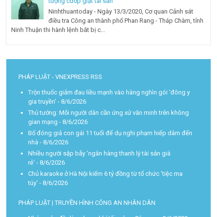
tượng cướp giật tài sản
Ninhthuantoday - Ngày 13/3/2020, Cơ quan Cảnh sát
điều tra Công an thành phố Phan Rang - Tháp Chàm, tỉnh
Ninh Thuận thi hành lệnh bắt bị c...
PHÁP LUẬT - VNEXPRESS RSS
Trộn thuốc giảm đau liều mạnh vào hàng nghìn gói 'đông y
gia truyền'
- 8/6/2026
Thủ tướng: Mỗi người dân cần ứng xử văn minh trên không
gian mạng
- 8/6/2026
Bố đóng giả con gái 11 tuổi để dụ nghi phạm hiếp dâm đến
nhà
- 8/6/2026
Nhiều người sập bẫy 'ngân hàng thanh lý tài sản giá
rẻ'
- 8/6/2026
Chủ karaoke ở Hà Nội kiếm 6 tỷ đồng từ tổ chức 'tiệc ma
túy'
- 8/6/2026
PHÁP LUẬT | TRUYỀN HÌNH CÔNG AN NHÂN DÂN