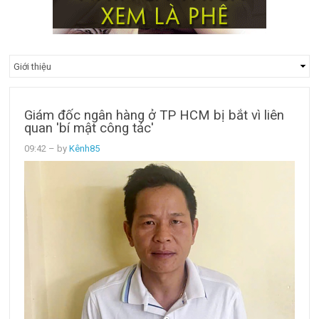
Giám đốc ngân hàng ở TP HCM bị bắt vì liên
quan 'bí mật công tác'
09:42
– by
Kênh85