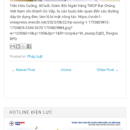
Trần Hữu Cường, 40 tuổi, Giám đốc Ngân hàng TMCP Đại Chúng
Việt Nam chi nhánh Gò Vấp, bị cáo buộc liên quan đến các đường
dây tín dụng đen, làm lộ bí mật công tác. https://vcdn1-
vnexpress.vnecdn.net/2025/08/22/tai-xuong-1-1755829812-
1755829-2549-3670-1755829884.jpg?
w=1200&h=0&q=100&dpr=1&fit=crop&s=W_esaspZqB2_fIxvgvu
BPQ
Posted in:
Pháp luật
← Newer Post
Home
Older Post →
HOTLINE ĐIỆN LỰC