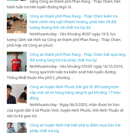
năng Công an thành phố Phan Rang - Tháp Chàm, tiến
hành tuần tra trên tuyến đường Ngô Gi...
Công an thành phố Phan Rang - Tháp Chàm kiểm tra
hành chính nhà nghỉ Khánh Hoàng, phát hiện 09 đối
tượng dương tính với chất ma túy đá
Ninhthuantoday - Vào Khoảng 4h30’ ngày 13/3, lực
lượng Cảnh sát Hình sự Công an thành phố Phan Rang - Tháp Chàm,
phối hợp với Công an phườ...
Công an thành phố Phan Rang - Tháp Chàm bắt quả tang
đối tượng tàng trữ trái phép chất ma túy
Ninhthuantoday - Vào khoảng 01h30’ ngày 16/12/2019,
trong quá trình tuần tra kiểm soát trên tuyến đường
Thống Nhất thuộc Khu phố 2, phường ...
Công an huyện Ninh Phước bắt giữ 02 đối tượng trộm
cắp một số nữ trang bằng vàng trị giá khoảng 17 triệu
đồng
Ninhthuantoday - Ngày 06/3/2020, nhận được tin báo
của người dân ở xã Phước Vinh, huyện Ninh Phước, tỉnh Ninh Thuận về
việc bị kẻ gian trộ...
Công an huyện Ninh Hải triệt phá tụ điểm mua bán trái
phép chất ma túy