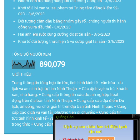
Nhóm côn đồ dùng hung khí tấn công Công an
- 3/6/2023
Khởi tố 3 bị can vụ sai phạm tại Trung tâm đăng kiểm 92-
02D
- 3/6/2023
Đối tượng cầm đầu băng nhóm gây rối, chống người thi hành
công vụ ra đầu thú
- 3/6/2023
Hai anh em ruột cùng cưỡng đoạt tài sản
- 3/6/2023
Khởi tố đối tượng thực hiện 5 vụ cướp giật tài sản
- 3/6/2023
TỔNG SỐ NGƯỜI XEM
890,079
GIỚI THIỆU
Trang thông tin tổng hợp tin tức, tình hình kinh tế - văn hóa - du
lịch và an ninh trật tự tỉnh Ninh Thuận. + Các dịch vụ lưu trú, khách
sạn, nhà hàng; + Cung cấp thông tin các doanh nghiệp hoạt
động trên địa bàn tỉnh Ninh Thuận; + Cung cấp các địa điểm Du
lịch, ăn uống, vui chơi giải trí trên địa bàn tỉnh Ninh Thuận; + Cung
cấp các dịch vụ vận tải, phương tiện di chuyển; + Cung cấp tin
Quảng Cáo
tức tình hình kinh tế - văn hóa - du lịch và trật tự an toàn xã hội
Ẩn
trong tỉnh; + Cung cấp tra cứu các thủ tục hành chính...