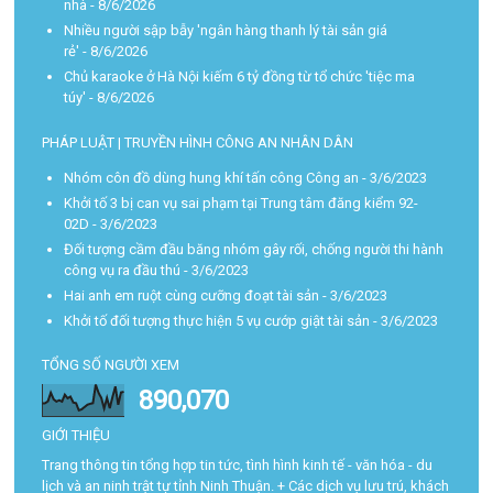
nhà
- 8/6/2026
Nhiều người sập bẫy 'ngân hàng thanh lý tài sản giá
rẻ'
- 8/6/2026
Chủ karaoke ở Hà Nội kiếm 6 tỷ đồng từ tổ chức 'tiệc ma
túy'
- 8/6/2026
PHÁP LUẬT | TRUYỀN HÌNH CÔNG AN NHÂN DÂN
Nhóm côn đồ dùng hung khí tấn công Công an
- 3/6/2023
Khởi tố 3 bị can vụ sai phạm tại Trung tâm đăng kiểm 92-
02D
- 3/6/2023
Đối tượng cầm đầu băng nhóm gây rối, chống người thi hành
công vụ ra đầu thú
- 3/6/2023
Hai anh em ruột cùng cưỡng đoạt tài sản
- 3/6/2023
Khởi tố đối tượng thực hiện 5 vụ cướp giật tài sản
- 3/6/2023
TỔNG SỐ NGƯỜI XEM
890,070
GIỚI THIỆU
Trang thông tin tổng hợp tin tức, tình hình kinh tế - văn hóa - du
lịch và an ninh trật tự tỉnh Ninh Thuận. + Các dịch vụ lưu trú, khách