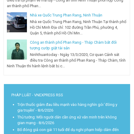
điều tra tội phạm về ma túy - Công an tỉnh Ninh Thuận phối hợp Công
an thành phố Phan...
Nhà xe Quốc Trung Phan Rang, Ninh Thuận
Nhà xe Quốc Trung Phan Rang, Ninh Thuận Tại thành phố
Hồ Chí Minh Địa chỉ: 102 đường Trần Phú, phường 4,
Quận 5, thành phố Hồ Chí Min...
Công an thành phố Phan Rang - Tháp Chàm bắt đối
tượng cướp giật tài sản
Ninhthuantoday - Ngày 13/3/2020, Cơ quan Cảnh sát
điều tra Công an thành phố Phan Rang - Tháp Chàm, tỉnh
Ninh Thuận thi hành lệnh bắt bị c...
PHÁP LUẬT - VNEXPRESS RSS
Trộn thuốc giảm đau liều mạnh vào hàng nghìn gói 'đông y
gia truyền'
- 8/6/2026
Thủ tướng: Mỗi người dân cần ứng xử văn minh trên không
gian mạng
- 8/6/2026
Bố đóng giả con gái 11 tuổi để dụ nghi phạm hiếp dâm đến