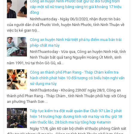
Công an huyện Ninh Phước bắt giữ 02 đối tượng trộm
cắp một số nữ trang bằng vàng trị giá khoảng 17 triệu
đồng
Ninhthuantoday - Ngày 06/3/2020, nhận được tin báo
của người dân ở xã Phước Vinh, huyện Ninh Phước, tỉnh Ninh Thuận về
việc bị kẻ gian trộ...
Công an huyện Ninh Hải triệt phá tụ điểm mua bán trái
phép chất ma túy
NinhThuantoday - Vừa qua, Công an huyện Ninh Hải, tỉnh
Ninh Thuận bắt quả tang Nguyễn Hoàng Út Minh, sinh
năm 1991, trú tại thôn Gò Gũ, xã...
Công an thành phố Phan Rang - Tháp Chàm kiểm tra
hành chính phát hiện 10 đối tượng có biểu hiện nghi vấn
sử dụng ma túy
NinhThuậntoday - Khoảng 23h00’ ngày 28/3, Công an
thành phố Phan Rang - Tháp Chàm , tỉnh Ninh Thuận phối hợp với Công
an phường Thanh Sơn ...
Tiếp tục kiểm tra đột xuất quán Bar Club 97 Lần 2 phát
hiện 14 trường hợp dương tính với ma túy và thu giữ 18
viên thuốc lắc, 28 bịch ma túy tổng hợp Ketamin
Ngày 17/8, gần 60 cán bộ chiến sĩ thuộc phòng Cảnh sát