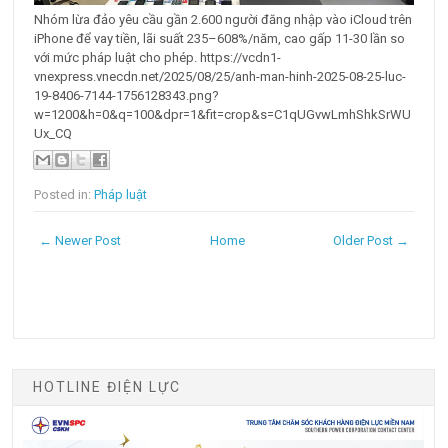
Nhóm lừa đảo yêu cầu gần 2.600 người đăng nhập vào iCloud trên
iPhone để vay tiền, lãi suất 235–608%/năm, cao gấp 11-30 lần so
với mức pháp luật cho phép. https://vcdn1-
vnexpress.vnecdn.net/2025/08/25/anh-man-hinh-2025-08-25-luc-
19-8406-7144-1756128343.png?
w=1200&h=0&q=100&dpr=1&fit=crop&s=C1qUGvwLmhShkSrWU
Ux_CQ
Posted in:
Pháp luật
← Newer Post
Home
Older Post →
HOTLINE ĐIỆN LỰC