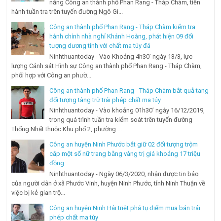
năng Công an thành phố Phan Rang - Tháp Chàm, tiến
hành tuần tra trên tuyến đường Ngô Gi...
Công an thành phố Phan Rang - Tháp Chàm kiểm tra
hành chính nhà nghỉ Khánh Hoàng, phát hiện 09 đối
tượng dương tính với chất ma túy đá
Ninhthuantoday - Vào Khoảng 4h30’ ngày 13/3, lực
lượng Cảnh sát Hình sự Công an thành phố Phan Rang - Tháp Chàm,
phối hợp với Công an phườ...
Công an thành phố Phan Rang - Tháp Chàm bắt quả tang
đối tượng tàng trữ trái phép chất ma túy
Ninhthuantoday - Vào khoảng 01h30’ ngày 16/12/2019,
trong quá trình tuần tra kiểm soát trên tuyến đường
Thống Nhất thuộc Khu phố 2, phường ...
Công an huyện Ninh Phước bắt giữ 02 đối tượng trộm
cắp một số nữ trang bằng vàng trị giá khoảng 17 triệu
đồng
Ninhthuantoday - Ngày 06/3/2020, nhận được tin báo
của người dân ở xã Phước Vinh, huyện Ninh Phước, tỉnh Ninh Thuận về
việc bị kẻ gian trộ...
Công an huyện Ninh Hải triệt phá tụ điểm mua bán trái
phép chất ma túy