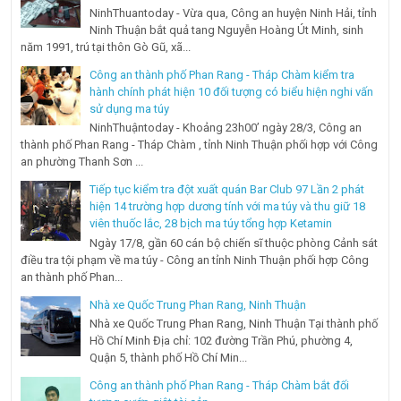
NinhThuantoday - Vừa qua, Công an huyện Ninh Hải, tỉnh
Ninh Thuận bắt quả tang Nguyễn Hoàng Út Minh, sinh
năm 1991, trú tại thôn Gò Gũ, xã...
Công an thành phố Phan Rang - Tháp Chàm kiểm tra
hành chính phát hiện 10 đối tượng có biểu hiện nghi vấn
sử dụng ma túy
NinhThuậntoday - Khoảng 23h00’ ngày 28/3, Công an
thành phố Phan Rang - Tháp Chàm , tỉnh Ninh Thuận phối hợp với Công
an phường Thanh Sơn ...
Tiếp tục kiểm tra đột xuất quán Bar Club 97 Lần 2 phát
hiện 14 trường hợp dương tính với ma túy và thu giữ 18
viên thuốc lắc, 28 bịch ma túy tổng hợp Ketamin
Ngày 17/8, gần 60 cán bộ chiến sĩ thuộc phòng Cảnh sát
điều tra tội phạm về ma túy - Công an tỉnh Ninh Thuận phối hợp Công
an thành phố Phan...
Nhà xe Quốc Trung Phan Rang, Ninh Thuận
Nhà xe Quốc Trung Phan Rang, Ninh Thuận Tại thành phố
Hồ Chí Minh Địa chỉ: 102 đường Trần Phú, phường 4,
Quận 5, thành phố Hồ Chí Min...
Công an thành phố Phan Rang - Tháp Chàm bắt đối