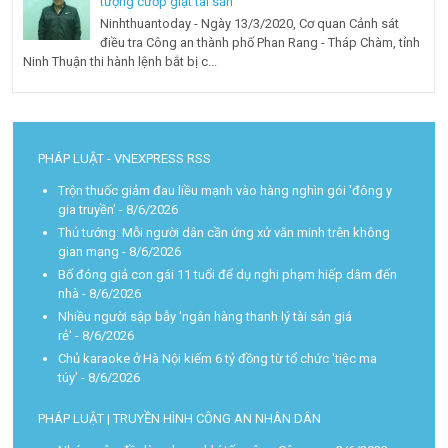
tượng cướp giật tài sản
Ninhthuantoday - Ngày 13/3/2020, Cơ quan Cảnh sát
điều tra Công an thành phố Phan Rang - Tháp Chàm, tỉnh
Ninh Thuận thi hành lệnh bắt bị c...
PHÁP LUẬT - VNEXPRESS RSS
Trộn thuốc giảm đau liều mạnh vào hàng nghìn gói 'đông y
gia truyền'
- 8/6/2026
Thủ tướng: Mỗi người dân cần ứng xử văn minh trên không
gian mạng
- 8/6/2026
Bố đóng giả con gái 11 tuổi để dụ nghi phạm hiếp dâm đến
nhà
- 8/6/2026
Nhiều người sập bẫy 'ngân hàng thanh lý tài sản giá
rẻ'
- 8/6/2026
Chủ karaoke ở Hà Nội kiếm 6 tỷ đồng từ tổ chức 'tiệc ma
túy'
- 8/6/2026
PHÁP LUẬT | TRUYỀN HÌNH CÔNG AN NHÂN DÂN