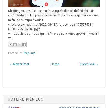
Khi dùng VNeiD định danh mức 2, người dân có thể đổi thẻ căn
cước để địa chỉ khớp với địa giới hành chính sau sáp nhập và được
miễn lệ phí. https://vcdn1-
vnexpress.vnecdn.net/2025/08/13/thcncccngdn-1755075011-
6138-1755075016.jpg?
w=1200&h=0&q=100&dpr=1&fit=crop&s=v7dieoepQWFF_AeJPF4
Y1g
Posted in:
Pháp luật
← Newer Post
Home
Older Post →
HOTLINE ĐIỆN LỰC