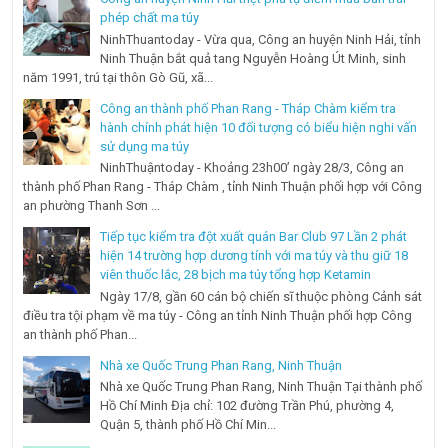
phép chất ma túy
NinhThuantoday - Vừa qua, Công an huyện Ninh Hải, tỉnh
Ninh Thuận bắt quả tang Nguyễn Hoàng Út Minh, sinh
năm 1991, trú tại thôn Gò Gũ, xã...
Công an thành phố Phan Rang - Tháp Chàm kiểm tra
hành chính phát hiện 10 đối tượng có biểu hiện nghi vấn
sử dụng ma túy
NinhThuậntoday - Khoảng 23h00’ ngày 28/3, Công an
thành phố Phan Rang - Tháp Chàm , tỉnh Ninh Thuận phối hợp với Công
an phường Thanh Sơn ...
Tiếp tục kiểm tra đột xuất quán Bar Club 97 Lần 2 phát
hiện 14 trường hợp dương tính với ma túy và thu giữ 18
viên thuốc lắc, 28 bịch ma túy tổng hợp Ketamin
Ngày 17/8, gần 60 cán bộ chiến sĩ thuộc phòng Cảnh sát
điều tra tội phạm về ma túy - Công an tỉnh Ninh Thuận phối hợp Công
an thành phố Phan...
Nhà xe Quốc Trung Phan Rang, Ninh Thuận
Nhà xe Quốc Trung Phan Rang, Ninh Thuận Tại thành phố
Hồ Chí Minh Địa chỉ: 102 đường Trần Phú, phường 4,
Quận 5, thành phố Hồ Chí Min...