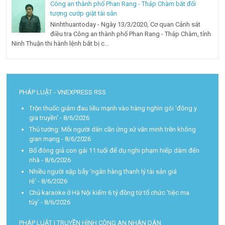
Công an thành phố Phan Rang - Tháp Chàm bắt đối
tượng cướp giật tài sản
Ninhthuantoday - Ngày 13/3/2020, Cơ quan Cảnh sát
điều tra Công an thành phố Phan Rang - Tháp Chàm, tỉnh
Ninh Thuận thi hành lệnh bắt bị c...
PHÁP LUẬT - VNEXPRESS RSS
Trộn thuốc giảm đau liều mạnh vào hàng nghìn gói 'đông y
gia truyền'
- 8/6/2026
Thủ tướng: Mỗi người dân cần ứng xử văn minh trên không
gian mạng
- 8/6/2026
Bố đóng giả con gái 11 tuổi để dụ nghi phạm hiếp dâm đến
nhà
- 8/6/2026
Nhiều người sập bẫy 'ngân hàng thanh lý tài sản giá
rẻ'
- 8/6/2026
Chủ karaoke ở Hà Nội kiếm 6 tỷ đồng từ tổ chức 'tiệc ma
túy'
- 8/6/2026
PHÁP LUẬT | TRUYỀN HÌNH CÔNG AN NHÂN DÂN