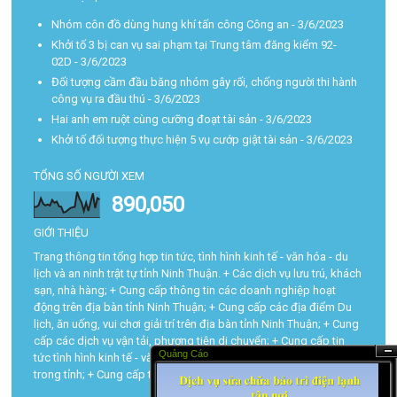
Nhóm côn đồ dùng hung khí tấn công Công an
- 3/6/2023
Khởi tố 3 bị can vụ sai phạm tại Trung tâm đăng kiểm 92-
02D
- 3/6/2023
Đối tượng cầm đầu băng nhóm gây rối, chống người thi hành
công vụ ra đầu thú
- 3/6/2023
Hai anh em ruột cùng cưỡng đoạt tài sản
- 3/6/2023
Khởi tố đối tượng thực hiện 5 vụ cướp giật tài sản
- 3/6/2023
TỔNG SỐ NGƯỜI XEM
890,050
GIỚI THIỆU
Trang thông tin tổng hợp tin tức, tình hình kinh tế - văn hóa - du
lịch và an ninh trật tự tỉnh Ninh Thuận. + Các dịch vụ lưu trú, khách
sạn, nhà hàng; + Cung cấp thông tin các doanh nghiệp hoạt
động trên địa bàn tỉnh Ninh Thuận; + Cung cấp các địa điểm Du
lịch, ăn uống, vui chơi giải trí trên địa bàn tỉnh Ninh Thuận; + Cung
cấp các dịch vụ vận tải, phương tiện di chuyển; + Cung cấp tin
Quảng Cáo
tức tình hình kinh tế - văn hóa - du lịch và trật tự an toàn xã hội
Ẩn
trong tỉnh; + Cung cấp tra cứu các thủ tục hành chính...