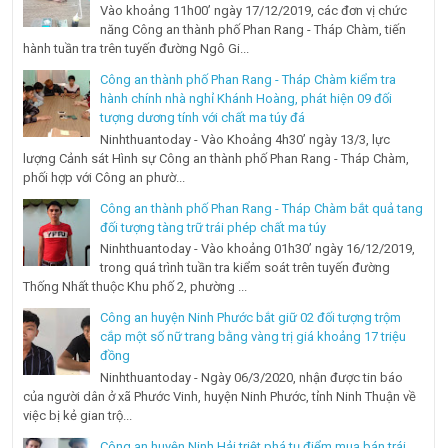
Vào khoảng 11h00’ ngày 17/12/2019, các đơn vị chức
năng Công an thành phố Phan Rang - Tháp Chàm, tiến
hành tuần tra trên tuyến đường Ngô Gi...
Công an thành phố Phan Rang - Tháp Chàm kiểm tra
hành chính nhà nghỉ Khánh Hoàng, phát hiện 09 đối
tượng dương tính với chất ma túy đá
Ninhthuantoday - Vào Khoảng 4h30’ ngày 13/3, lực
lượng Cảnh sát Hình sự Công an thành phố Phan Rang - Tháp Chàm,
phối hợp với Công an phườ...
Công an thành phố Phan Rang - Tháp Chàm bắt quả tang
đối tượng tàng trữ trái phép chất ma túy
Ninhthuantoday - Vào khoảng 01h30’ ngày 16/12/2019,
trong quá trình tuần tra kiểm soát trên tuyến đường
Thống Nhất thuộc Khu phố 2, phường ...
Công an huyện Ninh Phước bắt giữ 02 đối tượng trộm
cắp một số nữ trang bằng vàng trị giá khoảng 17 triệu
đồng
Ninhthuantoday - Ngày 06/3/2020, nhận được tin báo
của người dân ở xã Phước Vinh, huyện Ninh Phước, tỉnh Ninh Thuận về
việc bị kẻ gian trộ...
Công an huyện Ninh Hải triệt phá tụ điểm mua bán trái