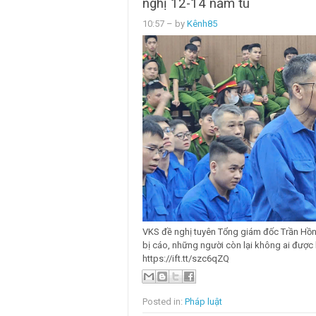
nghị 12-14 năm tù
10:57
– by
Kênh85
VKS đề nghị tuyên Tổng giám đốc Trần Hồn
bị cáo, những người còn lại không ai được 
https://ift.tt/szc6qZQ
Posted in:
Pháp luật