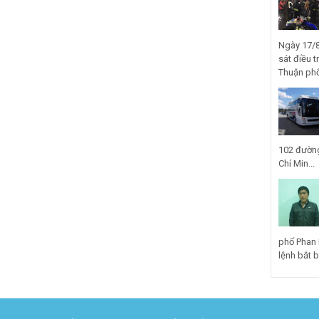
Ngày 17/8
sát điều t
Thuận phố
102 đường
Chí Min...
phố Phan 
lệnh bắt bị