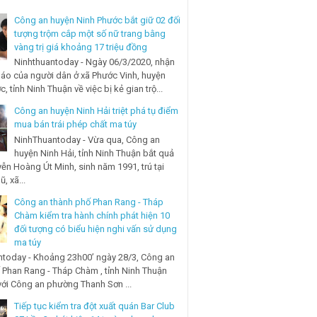
Công an huyện Ninh Phước bắt giữ 02 đối
tượng trộm cắp một số nữ trang bằng
vàng trị giá khoảng 17 triệu đồng
Ninhthuantoday - Ngày 06/3/2020, nhận
báo của người dân ở xã Phước Vinh, huyện
, tỉnh Ninh Thuận về việc bị kẻ gian trộ...
Công an huyện Ninh Hải triệt phá tụ điểm
mua bán trái phép chất ma túy
NinhThuantoday - Vừa qua, Công an
huyện Ninh Hải, tỉnh Ninh Thuận bắt quả
ễn Hoàng Út Minh, sinh năm 1991, trú tại
, xã...
Công an thành phố Phan Rang - Tháp
Chàm kiểm tra hành chính phát hiện 10
đối tượng có biểu hiện nghi vấn sử dụng
ma túy
today - Khoảng 23h00’ ngày 28/3, Công an
 Phan Rang - Tháp Chàm , tỉnh Ninh Thuận
với Công an phường Thanh Sơn ...
Tiếp tục kiểm tra đột xuất quán Bar Club