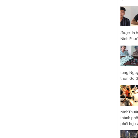
được tin 
Ninh Phước
tang Nguy
thôn Gò Gũ
NinhThuận
thành phố
phối hợp 