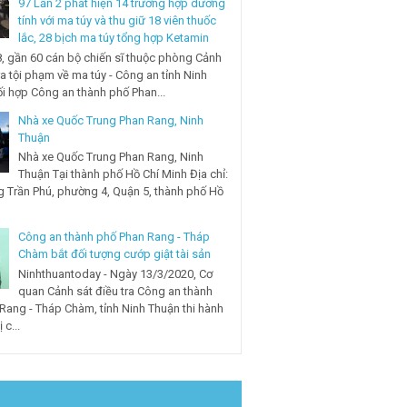
97 Lần 2 phát hiện 14 trường hợp dương
tính với ma túy và thu giữ 18 viên thuốc
lắc, 28 bịch ma túy tổng hợp Ketamin
, gần 60 cán bộ chiến sĩ thuộc phòng Cảnh
ra tội phạm về ma túy - Công an tỉnh Ninh
i hợp Công an thành phố Phan...
Nhà xe Quốc Trung Phan Rang, Ninh
Thuận
Nhà xe Quốc Trung Phan Rang, Ninh
Thuận Tại thành phố Hồ Chí Minh Địa chỉ:
 Trần Phú, phường 4, Quận 5, thành phố Hồ
Công an thành phố Phan Rang - Tháp
Chàm bắt đối tượng cướp giật tài sản
Ninhthuantoday - Ngày 13/3/2020, Cơ
quan Cảnh sát điều tra Công an thành
Rang - Tháp Chàm, tỉnh Ninh Thuận thi hành
 c...