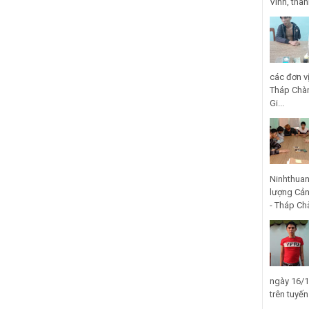
Vinh, thà
các đơn v
Tháp Chàm
Gi...
Ninhthuan
lượng Cản
- Tháp Ch
ngày 16/1
trên tuyế
...