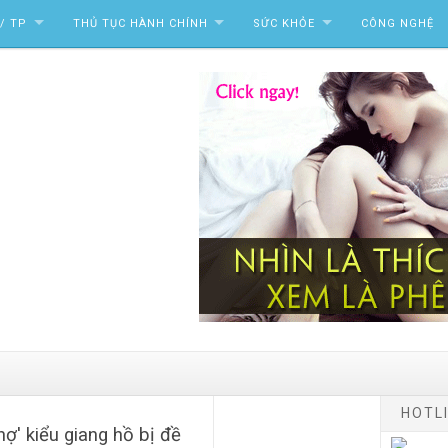
/ TP
THỦ TỤC HÀNH CHÍNH
SỨC KHỎE
CÔNG NGHỆ
HOTLI
ợ' kiểu giang hồ bị đề