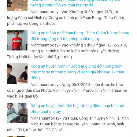
tượng dương tính với chất ma túy đá
Ninhthuantoday - Vào Khoảng 4h30’ ngày 13/3, lực
lượng Cảnh sát Hình sự Công an thành phố Phan Rang - Tháp Chàm,
phối hợp với Công an phườ...
Công an thành phố Phan Rang - Tháp Chàm bắt quả tang
đối tượng tàng trữ trái phép chất ma túy
Ninhthuantoday - Vào khoảng 01h30’ ngày 16/12/2019,
trong quá trình tuần tra kiểm soát trên tuyến đường
Thống Nhất thuộc Khu phố 2, phường ...
Công an huyện Ninh Phước bắt giữ 02 đối tượng trộm
cắp một số nữ trang bằng vàng trị giá khoảng 17 triệu
đồng
Ninhthuantoday - Ngày 06/3/2020, nhận được tin báo
của người dân ở xã Phước Vinh, huyện Ninh Phước, tỉnh Ninh Thuận về
việc bị kẻ gian trộ...
Công an huyện Ninh Hải triệt phá tụ điểm mua bán trái
phép chất ma túy
NinhThuantoday - Vừa qua, Công an huyện Ninh Hải, tỉnh
Ninh Thuận bắt quả tang Nguyễn Hoàng Út Minh, sinh
năm 1991, trú tại thôn Gò Gũ, xã...