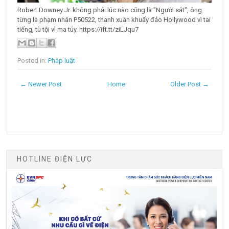
Robert Downey Jr. không phải lúc nào cũng là "Người sắt", ông
từng là phạm nhân P50522, thanh xuân khuấy đảo Hollywood vì tai
tiếng, tù tội vì ma túy. https://ift.tt/ziLJqu7
Posted in:
Pháp luật
← Newer Post
Home
Older Post →
HOTLINE ĐIỆN LỰC