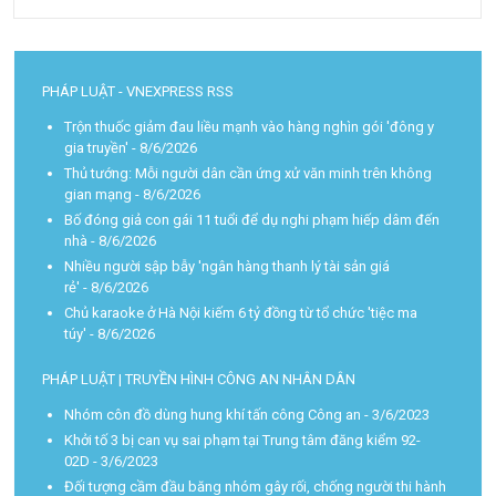
PHÁP LUẬT - VNEXPRESS RSS
Trộn thuốc giảm đau liều mạnh vào hàng nghìn gói 'đông y
gia truyền'
- 8/6/2026
Thủ tướng: Mỗi người dân cần ứng xử văn minh trên không
gian mạng
- 8/6/2026
Bố đóng giả con gái 11 tuổi để dụ nghi phạm hiếp dâm đến
nhà
- 8/6/2026
Nhiều người sập bẫy 'ngân hàng thanh lý tài sản giá
rẻ'
- 8/6/2026
Chủ karaoke ở Hà Nội kiếm 6 tỷ đồng từ tổ chức 'tiệc ma
túy'
- 8/6/2026
PHÁP LUẬT | TRUYỀN HÌNH CÔNG AN NHÂN DÂN
Nhóm côn đồ dùng hung khí tấn công Công an
- 3/6/2023
Khởi tố 3 bị can vụ sai phạm tại Trung tâm đăng kiểm 92-
02D
- 3/6/2023
Đối tượng cầm đầu băng nhóm gây rối, chống người thi hành