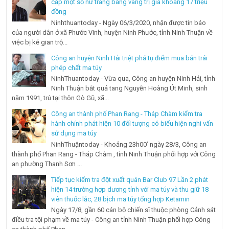
cắp một số nữ trang bằng vàng trị giá khoảng 17 triệu
đồng
Ninhthuantoday - Ngày 06/3/2020, nhận được tin báo
của người dân ở xã Phước Vinh, huyện Ninh Phước, tỉnh Ninh Thuận về
việc bị kẻ gian trộ...
Công an huyện Ninh Hải triệt phá tụ điểm mua bán trái
phép chất ma túy
NinhThuantoday - Vừa qua, Công an huyện Ninh Hải, tỉnh
Ninh Thuận bắt quả tang Nguyễn Hoàng Út Minh, sinh
năm 1991, trú tại thôn Gò Gũ, xã...
Công an thành phố Phan Rang - Tháp Chàm kiểm tra
hành chính phát hiện 10 đối tượng có biểu hiện nghi vấn
sử dụng ma túy
NinhThuậntoday - Khoảng 23h00’ ngày 28/3, Công an
thành phố Phan Rang - Tháp Chàm , tỉnh Ninh Thuận phối hợp với Công
an phường Thanh Sơn ...
Tiếp tục kiểm tra đột xuất quán Bar Club 97 Lần 2 phát
hiện 14 trường hợp dương tính với ma túy và thu giữ 18
viên thuốc lắc, 28 bịch ma túy tổng hợp Ketamin
Ngày 17/8, gần 60 cán bộ chiến sĩ thuộc phòng Cảnh sát
điều tra tội phạm về ma túy - Công an tỉnh Ninh Thuận phối hợp Công