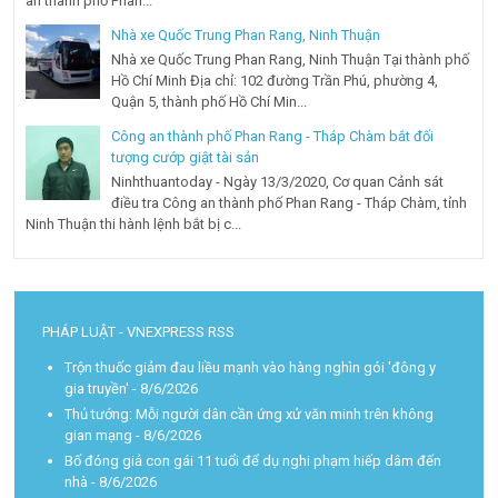
an thành phố Phan...
Nhà xe Quốc Trung Phan Rang, Ninh Thuận
Nhà xe Quốc Trung Phan Rang, Ninh Thuận Tại thành phố
Hồ Chí Minh Địa chỉ: 102 đường Trần Phú, phường 4,
Quận 5, thành phố Hồ Chí Min...
Công an thành phố Phan Rang - Tháp Chàm bắt đối
tượng cướp giật tài sản
Ninhthuantoday - Ngày 13/3/2020, Cơ quan Cảnh sát
điều tra Công an thành phố Phan Rang - Tháp Chàm, tỉnh
Ninh Thuận thi hành lệnh bắt bị c...
PHÁP LUẬT - VNEXPRESS RSS
Trộn thuốc giảm đau liều mạnh vào hàng nghìn gói 'đông y
gia truyền'
- 8/6/2026
Thủ tướng: Mỗi người dân cần ứng xử văn minh trên không
gian mạng
- 8/6/2026
Bố đóng giả con gái 11 tuổi để dụ nghi phạm hiếp dâm đến
nhà
- 8/6/2026