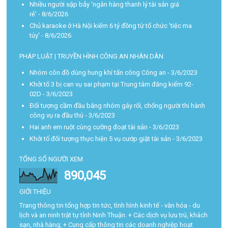
Nhiều người sập bẫy 'ngân hàng thanh lý tài sản giá
rẻ'
- 8/6/2026
Chủ karaoke ở Hà Nội kiếm 6 tỷ đồng từ tổ chức 'tiệc ma
túy'
- 8/6/2026
PHÁP LUẬT | TRUYỀN HÌNH CÔNG AN NHÂN DÂN
Nhóm côn đồ dùng hung khí tấn công Công an
- 3/6/2023
Khởi tố 3 bị can vụ sai phạm tại Trung tâm đăng kiểm 92-
02D
- 3/6/2023
Đối tượng cầm đầu băng nhóm gây rối, chống người thi hành
công vụ ra đầu thú
- 3/6/2023
Hai anh em ruột cùng cưỡng đoạt tài sản
- 3/6/2023
Khởi tố đối tượng thực hiện 5 vụ cướp giật tài sản
- 3/6/2023
TỔNG SỐ NGƯỜI XEM
890,045
GIỚI THIỆU
Trang thông tin tổng hợp tin tức, tình hình kinh tế - văn hóa - du
lịch và an ninh trật tự tỉnh Ninh Thuận. + Các dịch vụ lưu trú, khách
sạn, nhà hàng; + Cung cấp thông tin các doanh nghiệp hoạt