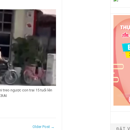
i treo ngược con trai 15 tuổi lên
23tAI
Older Post →
ĐẶT V