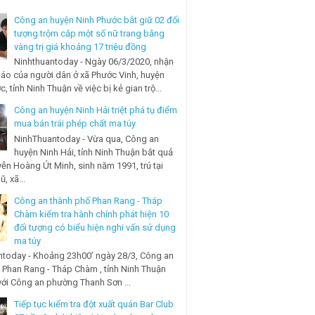
Công an huyện Ninh Phước bắt giữ 02 đối
tượng trộm cắp một số nữ trang bằng
vàng trị giá khoảng 17 triệu đồng
Ninhthuantoday - Ngày 06/3/2020, nhận
báo của người dân ở xã Phước Vinh, huyện
, tỉnh Ninh Thuận về việc bị kẻ gian trộ...
Công an huyện Ninh Hải triệt phá tụ điểm
mua bán trái phép chất ma túy
NinhThuantoday - Vừa qua, Công an
huyện Ninh Hải, tỉnh Ninh Thuận bắt quả
ễn Hoàng Út Minh, sinh năm 1991, trú tại
, xã...
Công an thành phố Phan Rang - Tháp
Chàm kiểm tra hành chính phát hiện 10
đối tượng có biểu hiện nghi vấn sử dụng
ma túy
today - Khoảng 23h00’ ngày 28/3, Công an
 Phan Rang - Tháp Chàm , tỉnh Ninh Thuận
với Công an phường Thanh Sơn ...
Tiếp tục kiểm tra đột xuất quán Bar Club