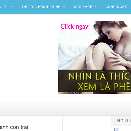
/ TP
THỦ TỤC HÀNH CHÍNH
SỨC KHỎE
CÔNG NGHỆ
HOTLI
ành con trai