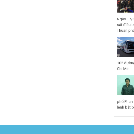
Ngày 17/8
sát điều t
Thuận phố
102 đường
Chí Min...
phố Phan 
lệnh bắt bị