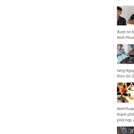
được tin 
Ninh Phước
tang Nguy
thôn Gò Gũ
NinhThuận
thành phố
phối hợp 