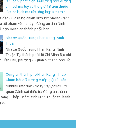
97 Lần 2 phát hiện 14 trường hợp dương
tính với ma túy và thu giữ 18 viên thuốc
lắc, 28 bịch ma túy tổng hợp Ketamin
, gần 60 cán bộ chiến sĩ thuộc phòng Cảnh
ra tội phạm về ma túy - Công an tỉnh Ninh
i hợp Công an thành phố Phan...
Nhà xe Quốc Trung Phan Rang, Ninh
Thuận
Nhà xe Quốc Trung Phan Rang, Ninh
Thuận Tại thành phố Hồ Chí Minh Địa chỉ:
 Trần Phú, phường 4, Quận 5, thành phố Hồ
Công an thành phố Phan Rang - Tháp
Chàm bắt đối tượng cướp giật tài sản
Ninhthuantoday - Ngày 13/3/2020, Cơ
quan Cảnh sát điều tra Công an thành
Rang - Tháp Chàm, tỉnh Ninh Thuận thi hành
 c...