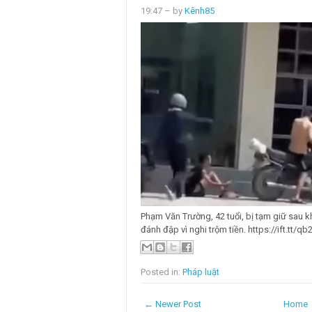
19:47
– by
Kênh85
Phạm Văn Trường, 42 tuổi, bị tạm giữ sau kh
đánh đập vì nghi trộm tiền. https://ift.tt/qb
Posted in:
Pháp luật
← Newer Post
Home