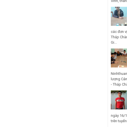
Vinh, thà
các đơn v
Tháp Chàm
Gi...
Ninhthuan
lượng Cản
- Tháp Ch
ngày 16/1
trên tuyế
...