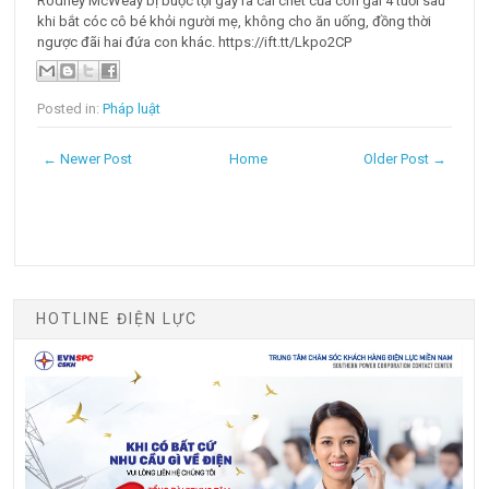
Rodney McWeay bị buộc tội gây ra cái chết của con gái 4 tuổi sau
khi bắt cóc cô bé khỏi người mẹ, không cho ăn uống, đồng thời
ngược đãi hai đứa con khác. https://ift.tt/Lkpo2CP
Posted in:
Pháp luật
← Newer Post
Home
Older Post →
HOTLINE ĐIỆN LỰC