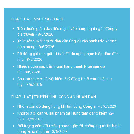
PHÁP LUẬT - VNEXPRESS RSS
Trộn thuốc giảm đau liều mạnh vào hàng nghìn gói 'đông y
gia truyền'
- 8/6/2026
Thủ tướng: Mỗi người dân cần ứng xử văn minh trên không
gian mạng
- 8/6/2026
Bố đóng giả con gái 11 tuổi để dụ nghi phạm hiếp dâm đến
nhà
- 8/6/2026
Nhiều người sập bẫy 'ngân hàng thanh lý tài sản giá
rẻ'
- 8/6/2026
Chủ karaoke ở Hà Nội kiếm 6 tỷ đồng từ tổ chức 'tiệc ma
túy'
- 8/6/2026
PHÁP LUẬT | TRUYỀN HÌNH CÔNG AN NHÂN DÂN
Nhóm côn đồ dùng hung khí tấn công Công an
- 3/6/2023
Khởi tố 3 bị can vụ sai phạm tại Trung tâm đăng kiểm 92-
02D
- 3/6/2023
Đối tượng cầm đầu băng nhóm gây rối, chống người thi hành
công vụ ra đầu thú
- 3/6/2023