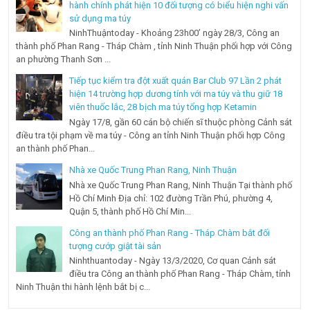
hành chính phát hiện 10 đối tượng có biểu hiện nghi vấn
sử dụng ma túy
NinhThuậntoday - Khoảng 23h00’ ngày 28/3, Công an
thành phố Phan Rang - Tháp Chàm , tỉnh Ninh Thuận phối hợp với Công
an phường Thanh Sơn ...
Tiếp tục kiểm tra đột xuất quán Bar Club 97 Lần 2 phát
hiện 14 trường hợp dương tính với ma túy và thu giữ 18
viên thuốc lắc, 28 bịch ma túy tổng hợp Ketamin
Ngày 17/8, gần 60 cán bộ chiến sĩ thuộc phòng Cảnh sát
điều tra tội phạm về ma túy - Công an tỉnh Ninh Thuận phối hợp Công
an thành phố Phan...
Nhà xe Quốc Trung Phan Rang, Ninh Thuận
Nhà xe Quốc Trung Phan Rang, Ninh Thuận Tại thành phố
Hồ Chí Minh Địa chỉ: 102 đường Trần Phú, phường 4,
Quận 5, thành phố Hồ Chí Min...
Công an thành phố Phan Rang - Tháp Chàm bắt đối
tượng cướp giật tài sản
Ninhthuantoday - Ngày 13/3/2020, Cơ quan Cảnh sát
điều tra Công an thành phố Phan Rang - Tháp Chàm, tỉnh
Ninh Thuận thi hành lệnh bắt bị c...