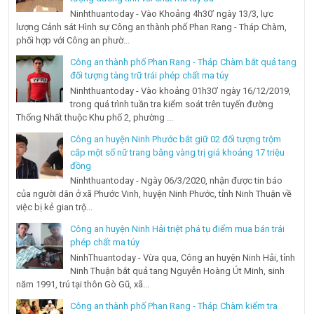
Ninhthuantoday - Vào Khoảng 4h30’ ngày 13/3, lực
lượng Cảnh sát Hình sự Công an thành phố Phan Rang - Tháp Chàm,
phối hợp với Công an phườ...
Công an thành phố Phan Rang - Tháp Chàm bắt quả tang
đối tượng tàng trữ trái phép chất ma túy
Ninhthuantoday - Vào khoảng 01h30’ ngày 16/12/2019,
trong quá trình tuần tra kiểm soát trên tuyến đường
Thống Nhất thuộc Khu phố 2, phường ...
Công an huyện Ninh Phước bắt giữ 02 đối tượng trộm
cắp một số nữ trang bằng vàng trị giá khoảng 17 triệu
đồng
Ninhthuantoday - Ngày 06/3/2020, nhận được tin báo
của người dân ở xã Phước Vinh, huyện Ninh Phước, tỉnh Ninh Thuận về
việc bị kẻ gian trộ...
Công an huyện Ninh Hải triệt phá tụ điểm mua bán trái
phép chất ma túy
NinhThuantoday - Vừa qua, Công an huyện Ninh Hải, tỉnh
Ninh Thuận bắt quả tang Nguyễn Hoàng Út Minh, sinh
năm 1991, trú tại thôn Gò Gũ, xã...
Công an thành phố Phan Rang - Tháp Chàm kiểm tra