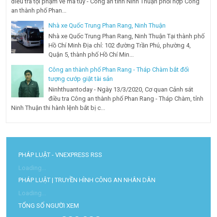
điều tra tội phạm về ma túy - Công an tỉnh Ninh Thuận phối hợp Công
an thành phố Phan...
Nhà xe Quốc Trung Phan Rang, Ninh Thuận
Nhà xe Quốc Trung Phan Rang, Ninh Thuận Tại thành phố
Hồ Chí Minh Địa chỉ: 102 đường Trần Phú, phường 4,
Quận 5, thành phố Hồ Chí Min...
Công an thành phố Phan Rang - Tháp Chàm bắt đối
tượng cướp giật tài sản
Ninhthuantoday - Ngày 13/3/2020, Cơ quan Cảnh sát
điều tra Công an thành phố Phan Rang - Tháp Chàm, tỉnh
Ninh Thuận thi hành lệnh bắt bị c...
PHÁP LUẬT - VNEXPRESS RSS
Loading...
PHÁP LUẬT | TRUYỀN HÌNH CÔNG AN NHÂN DÂN
Loading...
TỔNG SỐ NGƯỜI XEM