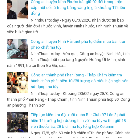
Công an huyện Ninh Phước bắt giữ 02 đối tượng trộm
cắp một số nữ trang bằng vàng trị giá khoảng 17 triệu
đồng
Ninhthuantoday - Ngày 06/3/2020, nhận được tin báo
của người dân ở xã Phước Vinh, huyện Ninh Phước, tỉnh Ninh Thuận về
việc bị kẻ gian trộ...
Công an huyện Ninh Hải triệt phá tụ điểm mua bán trái
phép chất ma túy
NinhThuantoday - Vừa qua, Công an huyện Ninh Hải, tỉnh
Ninh Thuận bắt quả tang Nguyễn Hoàng Út Minh, sinh
năm 1991, trú tại thôn Gò Gũ, xã...
Công an thành phố Phan Rang - Tháp Chàm kiểm tra
hành chính phát hiện 10 đối tượng có biểu hiện nghi vấn
sử dụng ma túy
NinhThuậntoday - Khoảng 23h00’ ngày 28/3, Công an
thành phố Phan Rang - Tháp Chàm , tỉnh Ninh Thuận phối hợp với Công
an phường Thanh Sơn ...
Tiếp tục kiểm tra đột xuất quán Bar Club 97 Lần 2 phát
hiện 14 trường hợp dương tính với ma túy và thu giữ 18
viên thuốc lắc, 28 bịch ma túy tổng hợp Ketamin
Ngày 17/8, gần 60 cán bộ chiến sĩ thuộc phòng Cảnh sát