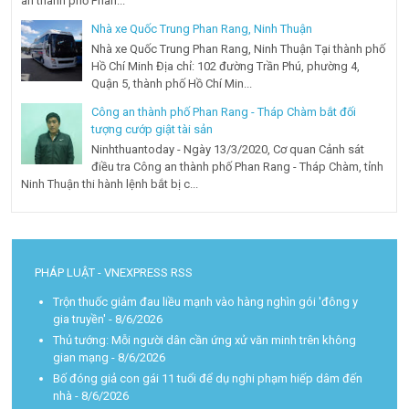
an thành phố Phan...
Nhà xe Quốc Trung Phan Rang, Ninh Thuận
Nhà xe Quốc Trung Phan Rang, Ninh Thuận Tại thành phố
Hồ Chí Minh Địa chỉ: 102 đường Trần Phú, phường 4,
Quận 5, thành phố Hồ Chí Min...
Công an thành phố Phan Rang - Tháp Chàm bắt đối
tượng cướp giật tài sản
Ninhthuantoday - Ngày 13/3/2020, Cơ quan Cảnh sát
điều tra Công an thành phố Phan Rang - Tháp Chàm, tỉnh
Ninh Thuận thi hành lệnh bắt bị c...
PHÁP LUẬT - VNEXPRESS RSS
Trộn thuốc giảm đau liều mạnh vào hàng nghìn gói 'đông y
gia truyền'
- 8/6/2026
Thủ tướng: Mỗi người dân cần ứng xử văn minh trên không
gian mạng
- 8/6/2026
Bố đóng giả con gái 11 tuổi để dụ nghi phạm hiếp dâm đến
nhà
- 8/6/2026