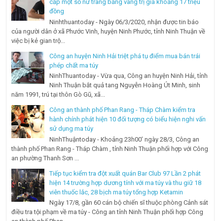
cắp một số nữ trang bằng vàng trị giá khoảng 17 triệu
đồng
Ninhthuantoday - Ngày 06/3/2020, nhận được tin báo
của người dân ở xã Phước Vinh, huyện Ninh Phước, tỉnh Ninh Thuận về
việc bị kẻ gian trộ...
Công an huyện Ninh Hải triệt phá tụ điểm mua bán trái
phép chất ma túy
NinhThuantoday - Vừa qua, Công an huyện Ninh Hải, tỉnh
Ninh Thuận bắt quả tang Nguyễn Hoàng Út Minh, sinh
năm 1991, trú tại thôn Gò Gũ, xã...
Công an thành phố Phan Rang - Tháp Chàm kiểm tra
hành chính phát hiện 10 đối tượng có biểu hiện nghi vấn
sử dụng ma túy
NinhThuậntoday - Khoảng 23h00’ ngày 28/3, Công an
thành phố Phan Rang - Tháp Chàm , tỉnh Ninh Thuận phối hợp với Công
an phường Thanh Sơn ...
Tiếp tục kiểm tra đột xuất quán Bar Club 97 Lần 2 phát
hiện 14 trường hợp dương tính với ma túy và thu giữ 18
viên thuốc lắc, 28 bịch ma túy tổng hợp Ketamin
Ngày 17/8, gần 60 cán bộ chiến sĩ thuộc phòng Cảnh sát
điều tra tội phạm về ma túy - Công an tỉnh Ninh Thuận phối hợp Công