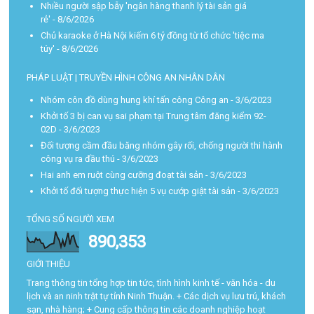
Nhiều người sập bẫy 'ngân hàng thanh lý tài sản giá
rẻ'
- 8/6/2026
Chủ karaoke ở Hà Nội kiếm 6 tỷ đồng từ tổ chức 'tiệc ma
túy'
- 8/6/2026
PHÁP LUẬT | TRUYỀN HÌNH CÔNG AN NHÂN DÂN
Nhóm côn đồ dùng hung khí tấn công Công an
- 3/6/2023
Khởi tố 3 bị can vụ sai phạm tại Trung tâm đăng kiểm 92-
02D
- 3/6/2023
Đối tượng cầm đầu băng nhóm gây rối, chống người thi hành
công vụ ra đầu thú
- 3/6/2023
Hai anh em ruột cùng cưỡng đoạt tài sản
- 3/6/2023
Khởi tố đối tượng thực hiện 5 vụ cướp giật tài sản
- 3/6/2023
TỔNG SỐ NGƯỜI XEM
890,353
GIỚI THIỆU
Trang thông tin tổng hợp tin tức, tình hình kinh tế - văn hóa - du
lịch và an ninh trật tự tỉnh Ninh Thuận. + Các dịch vụ lưu trú, khách
sạn, nhà hàng; + Cung cấp thông tin các doanh nghiệp hoạt