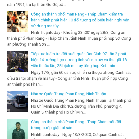
năm 1991, trú tại thôn Gò Gũ, xã...
Công an thành phố Phan Rang - Tháp Chàm kiểm tra
hành chính phát hiện 10 đối tượng có biểu hiện nghi vấn
sử dụng ma túy
NinhThuậntoday - Khoảng 23h00’ ngày 28/3, Công an
thành phố Phan Rang - Tháp Chàm , tỉnh Ninh Thuận phối hợp với Công
an phường Thanh Sơn ...
Tiếp tục kiểm tra đột xuất quán Bar Club 97 Lần 2 phát
hiện 14 trường hợp dương tính với ma túy và thu giữ 18
viên thuốc lắc, 28 bịch ma túy tổng hợp Ketamin
Ngày 17/8, gần 60 cán bộ chiến sĩ thuộc phòng Cảnh sát
điều tra tội phạm về ma túy - Công an tỉnh Ninh Thuận phối hợp Công
an thành phố Phan...
Nhà xe Quốc Trung Phan Rang, Ninh Thuận
Nhà xe Quốc Trung Phan Rang, Ninh Thuận Tại thành phố
Hồ Chí Minh Địa chỉ: 102 đường Trần Phú, phường 4,
Quận 5, thành phố Hồ Chí Min...
Công an thành phố Phan Rang - Tháp Chàm bắt đối
tượng cướp giật tài sản
Ninhthuantoday - Ngày 13/3/2020, Cơ quan Cảnh sát