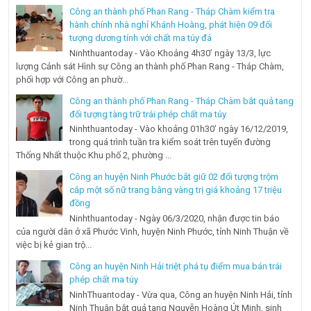
Công an thành phố Phan Rang - Tháp Chàm kiểm tra
hành chính nhà nghỉ Khánh Hoàng, phát hiện 09 đối
tượng dương tính với chất ma túy đá
Ninhthuantoday - Vào Khoảng 4h30’ ngày 13/3, lực
lượng Cảnh sát Hình sự Công an thành phố Phan Rang - Tháp Chàm,
phối hợp với Công an phườ...
Công an thành phố Phan Rang - Tháp Chàm bắt quả tang
đối tượng tàng trữ trái phép chất ma túy
Ninhthuantoday - Vào khoảng 01h30’ ngày 16/12/2019,
trong quá trình tuần tra kiểm soát trên tuyến đường
Thống Nhất thuộc Khu phố 2, phường ...
Công an huyện Ninh Phước bắt giữ 02 đối tượng trộm
cắp một số nữ trang bằng vàng trị giá khoảng 17 triệu
đồng
Ninhthuantoday - Ngày 06/3/2020, nhận được tin báo
của người dân ở xã Phước Vinh, huyện Ninh Phước, tỉnh Ninh Thuận về
việc bị kẻ gian trộ...
Công an huyện Ninh Hải triệt phá tụ điểm mua bán trái
phép chất ma túy
NinhThuantoday - Vừa qua, Công an huyện Ninh Hải, tỉnh
Ninh Thuận bắt quả tang Nguyễn Hoàng Út Minh, sinh