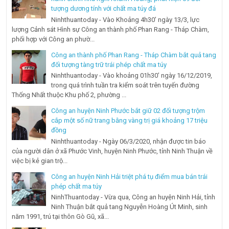
tượng dương tính với chất ma túy đá
Ninhthuantoday - Vào Khoảng 4h30’ ngày 13/3, lực
lượng Cảnh sát Hình sự Công an thành phố Phan Rang - Tháp Chàm,
phối hợp với Công an phườ...
Công an thành phố Phan Rang - Tháp Chàm bắt quả tang
đối tượng tàng trữ trái phép chất ma túy
Ninhthuantoday - Vào khoảng 01h30’ ngày 16/12/2019,
trong quá trình tuần tra kiểm soát trên tuyến đường
Thống Nhất thuộc Khu phố 2, phường ...
Công an huyện Ninh Phước bắt giữ 02 đối tượng trộm
cắp một số nữ trang bằng vàng trị giá khoảng 17 triệu
đồng
Ninhthuantoday - Ngày 06/3/2020, nhận được tin báo
của người dân ở xã Phước Vinh, huyện Ninh Phước, tỉnh Ninh Thuận về
việc bị kẻ gian trộ...
Công an huyện Ninh Hải triệt phá tụ điểm mua bán trái
phép chất ma túy
NinhThuantoday - Vừa qua, Công an huyện Ninh Hải, tỉnh
Ninh Thuận bắt quả tang Nguyễn Hoàng Út Minh, sinh
năm 1991, trú tại thôn Gò Gũ, xã...