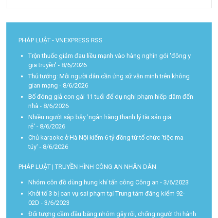
PHÁP LUẬT - VNEXPRESS RSS
Trộn thuốc giảm đau liều mạnh vào hàng nghìn gói 'đông y
gia truyền'
- 8/6/2026
Thủ tướng: Mỗi người dân cần ứng xử văn minh trên không
gian mạng
- 8/6/2026
Bố đóng giả con gái 11 tuổi để dụ nghi phạm hiếp dâm đến
nhà
- 8/6/2026
Nhiều người sập bẫy 'ngân hàng thanh lý tài sản giá
rẻ'
- 8/6/2026
Chủ karaoke ở Hà Nội kiếm 6 tỷ đồng từ tổ chức 'tiệc ma
túy'
- 8/6/2026
PHÁP LUẬT | TRUYỀN HÌNH CÔNG AN NHÂN DÂN
Nhóm côn đồ dùng hung khí tấn công Công an
- 3/6/2023
Khởi tố 3 bị can vụ sai phạm tại Trung tâm đăng kiểm 92-
02D
- 3/6/2023
Đối tượng cầm đầu băng nhóm gây rối, chống người thi hành