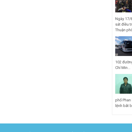
Ngày 17/8
sát điều t
Thuận phố
102 đường
Chí Min...
phố Phan 
lệnh bắt bị