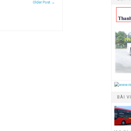
Older Post →
BÀI V