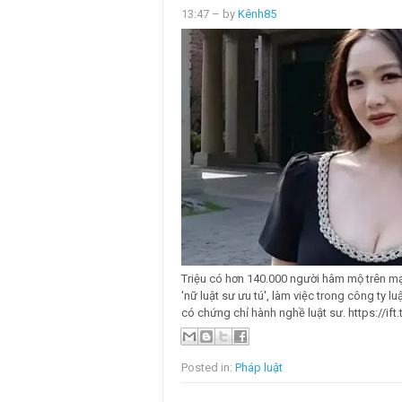
13:47
– by
Kênh85
Triệu có hơn 140.000 người hâm mộ trên mạ
'nữ luật sư ưu tú', làm việc trong công ty 
có chứng chỉ hành nghề luật sư. https://ift
Posted in:
Pháp luật