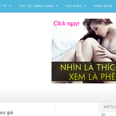
/ TP
THỦ TỤC HÀNH CHÍNH
SỨC KHỎE
CÔNG NGHỆ
HOTLI
 sư giả