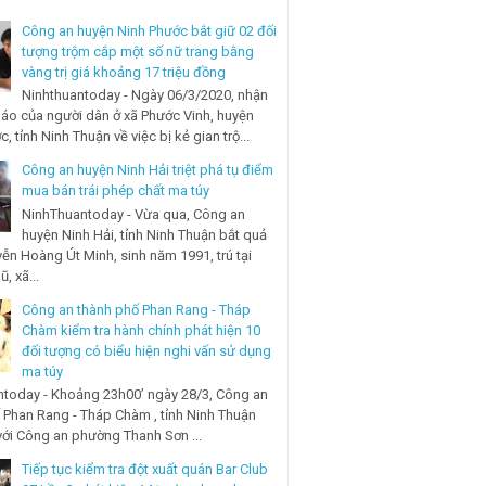
Công an huyện Ninh Phước bắt giữ 02 đối
tượng trộm cắp một số nữ trang bằng
vàng trị giá khoảng 17 triệu đồng
Ninhthuantoday - Ngày 06/3/2020, nhận
báo của người dân ở xã Phước Vinh, huyện
, tỉnh Ninh Thuận về việc bị kẻ gian trộ...
Công an huyện Ninh Hải triệt phá tụ điểm
mua bán trái phép chất ma túy
NinhThuantoday - Vừa qua, Công an
huyện Ninh Hải, tỉnh Ninh Thuận bắt quả
ễn Hoàng Út Minh, sinh năm 1991, trú tại
, xã...
Công an thành phố Phan Rang - Tháp
Chàm kiểm tra hành chính phát hiện 10
đối tượng có biểu hiện nghi vấn sử dụng
ma túy
today - Khoảng 23h00’ ngày 28/3, Công an
 Phan Rang - Tháp Chàm , tỉnh Ninh Thuận
với Công an phường Thanh Sơn ...
Tiếp tục kiểm tra đột xuất quán Bar Club