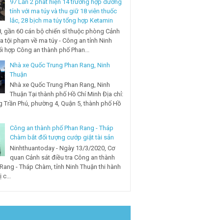
97 Lần 2 phát hiện 14 trường hợp dương
tính với ma túy và thu giữ 18 viên thuốc
lắc, 28 bịch ma túy tổng hợp Ketamin
, gần 60 cán bộ chiến sĩ thuộc phòng Cảnh
ra tội phạm về ma túy - Công an tỉnh Ninh
i hợp Công an thành phố Phan...
Nhà xe Quốc Trung Phan Rang, Ninh
Thuận
Nhà xe Quốc Trung Phan Rang, Ninh
Thuận Tại thành phố Hồ Chí Minh Địa chỉ:
 Trần Phú, phường 4, Quận 5, thành phố Hồ
Công an thành phố Phan Rang - Tháp
Chàm bắt đối tượng cướp giật tài sản
Ninhthuantoday - Ngày 13/3/2020, Cơ
quan Cảnh sát điều tra Công an thành
Rang - Tháp Chàm, tỉnh Ninh Thuận thi hành
 c...