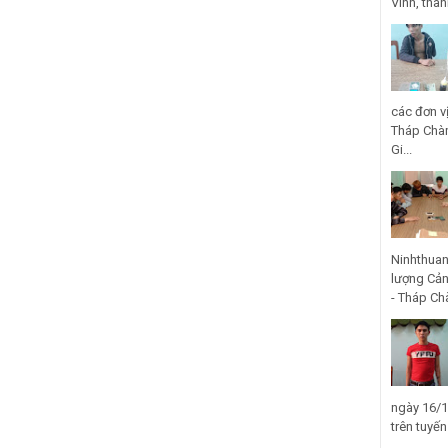
Vinh, thà
các đơn v
Tháp Chàm
Gi...
Ninhthuan
lượng Cản
- Tháp Ch
ngày 16/1
trên tuyế
...