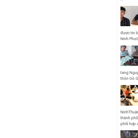
được tin 
Ninh Phước
tang Nguy
thôn Gò Gũ
NinhThuận
thành phố
phối hợp 