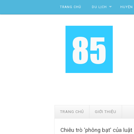
Skip to content
TRANG CHỦ
DU LỊCH
HUYỆN 
TRANG CHỦ
GIỚI THIỆU
Chiêu trò 'phông bạt' của luật