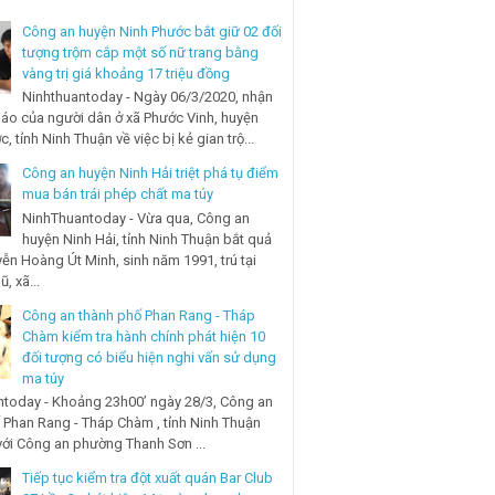
Công an huyện Ninh Phước bắt giữ 02 đối
tượng trộm cắp một số nữ trang bằng
vàng trị giá khoảng 17 triệu đồng
Ninhthuantoday - Ngày 06/3/2020, nhận
báo của người dân ở xã Phước Vinh, huyện
, tỉnh Ninh Thuận về việc bị kẻ gian trộ...
Công an huyện Ninh Hải triệt phá tụ điểm
mua bán trái phép chất ma túy
NinhThuantoday - Vừa qua, Công an
huyện Ninh Hải, tỉnh Ninh Thuận bắt quả
ễn Hoàng Út Minh, sinh năm 1991, trú tại
, xã...
Công an thành phố Phan Rang - Tháp
Chàm kiểm tra hành chính phát hiện 10
đối tượng có biểu hiện nghi vấn sử dụng
ma túy
today - Khoảng 23h00’ ngày 28/3, Công an
 Phan Rang - Tháp Chàm , tỉnh Ninh Thuận
với Công an phường Thanh Sơn ...
Tiếp tục kiểm tra đột xuất quán Bar Club