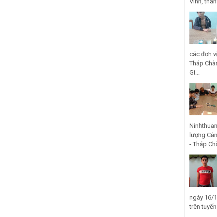
Vinh, thà
các đơn v
Tháp Chàm
Gi...
Ninhthuan
lượng Cản
- Tháp Ch
ngày 16/1
trên tuyế
...