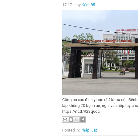
17:17
– by
Kênh85
Công an xác định y bác sĩ 4 khoa của Bện
lập khống 20 bệnh án, nghi vấn tiếp tay cho
https://ift.tt/R23q6oc
Posted in:
Pháp luật