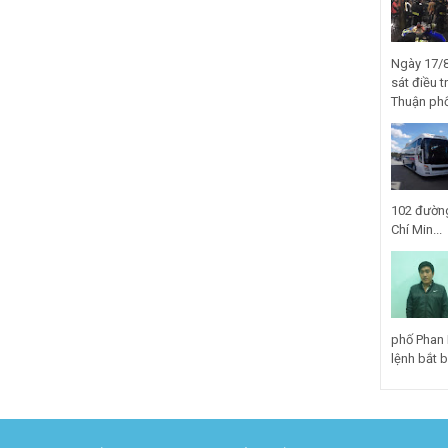
Ngày 17/8
sát điều t
Thuận phố
102 đường
Chí Min...
phố Phan 
lệnh bắt bị