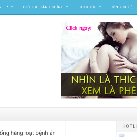
/ TP
THỦ TỤC HÀNH CHÍNH
SỨC KHỎE
CÔNG NGHỆ
HOTLI
ống hàng loạt bệnh án