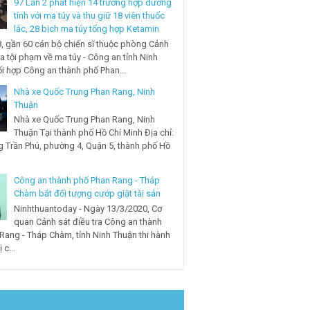
97 Lần 2 phát hiện 14 trường hợp dương
tính với ma túy và thu giữ 18 viên thuốc
lắc, 28 bịch ma túy tổng hợp Ketamin
, gần 60 cán bộ chiến sĩ thuộc phòng Cảnh
ra tội phạm về ma túy - Công an tỉnh Ninh
i hợp Công an thành phố Phan...
Nhà xe Quốc Trung Phan Rang, Ninh
Thuận
Nhà xe Quốc Trung Phan Rang, Ninh
Thuận Tại thành phố Hồ Chí Minh Địa chỉ:
 Trần Phú, phường 4, Quận 5, thành phố Hồ
Công an thành phố Phan Rang - Tháp
Chàm bắt đối tượng cướp giật tài sản
Ninhthuantoday - Ngày 13/3/2020, Cơ
quan Cảnh sát điều tra Công an thành
Rang - Tháp Chàm, tỉnh Ninh Thuận thi hành
 c...