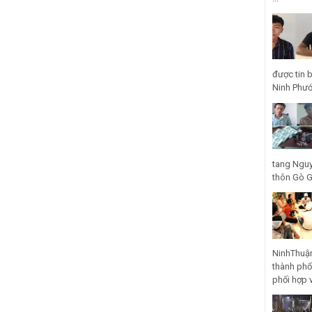
được tin 
Ninh Phước
tang Nguy
thôn Gò Gũ
NinhThuận
thành phố
phối hợp 