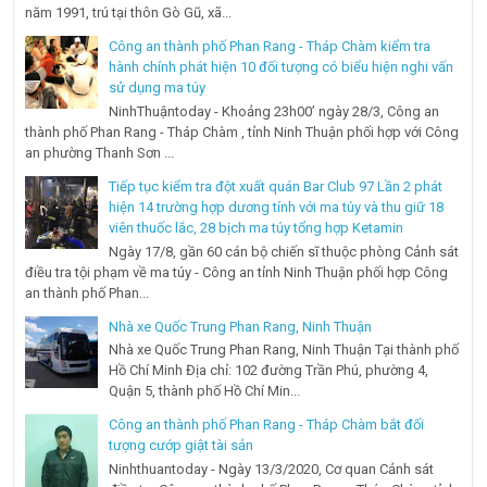
năm 1991, trú tại thôn Gò Gũ, xã...
Công an thành phố Phan Rang - Tháp Chàm kiểm tra
hành chính phát hiện 10 đối tượng có biểu hiện nghi vấn
sử dụng ma túy
NinhThuậntoday - Khoảng 23h00’ ngày 28/3, Công an
thành phố Phan Rang - Tháp Chàm , tỉnh Ninh Thuận phối hợp với Công
an phường Thanh Sơn ...
Tiếp tục kiểm tra đột xuất quán Bar Club 97 Lần 2 phát
hiện 14 trường hợp dương tính với ma túy và thu giữ 18
viên thuốc lắc, 28 bịch ma túy tổng hợp Ketamin
Ngày 17/8, gần 60 cán bộ chiến sĩ thuộc phòng Cảnh sát
điều tra tội phạm về ma túy - Công an tỉnh Ninh Thuận phối hợp Công
an thành phố Phan...
Nhà xe Quốc Trung Phan Rang, Ninh Thuận
Nhà xe Quốc Trung Phan Rang, Ninh Thuận Tại thành phố
Hồ Chí Minh Địa chỉ: 102 đường Trần Phú, phường 4,
Quận 5, thành phố Hồ Chí Min...
Công an thành phố Phan Rang - Tháp Chàm bắt đối
tượng cướp giật tài sản
Ninhthuantoday - Ngày 13/3/2020, Cơ quan Cảnh sát