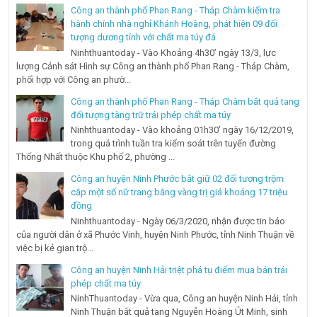
Công an thành phố Phan Rang - Tháp Chàm kiểm tra
hành chính nhà nghỉ Khánh Hoàng, phát hiện 09 đối
tượng dương tính với chất ma túy đá
Ninhthuantoday - Vào Khoảng 4h30’ ngày 13/3, lực
lượng Cảnh sát Hình sự Công an thành phố Phan Rang - Tháp Chàm,
phối hợp với Công an phườ...
Công an thành phố Phan Rang - Tháp Chàm bắt quả tang
đối tượng tàng trữ trái phép chất ma túy
Ninhthuantoday - Vào khoảng 01h30’ ngày 16/12/2019,
trong quá trình tuần tra kiểm soát trên tuyến đường
Thống Nhất thuộc Khu phố 2, phường ...
Công an huyện Ninh Phước bắt giữ 02 đối tượng trộm
cắp một số nữ trang bằng vàng trị giá khoảng 17 triệu
đồng
Ninhthuantoday - Ngày 06/3/2020, nhận được tin báo
của người dân ở xã Phước Vinh, huyện Ninh Phước, tỉnh Ninh Thuận về
việc bị kẻ gian trộ...
Công an huyện Ninh Hải triệt phá tụ điểm mua bán trái
phép chất ma túy
NinhThuantoday - Vừa qua, Công an huyện Ninh Hải, tỉnh
Ninh Thuận bắt quả tang Nguyễn Hoàng Út Minh, sinh