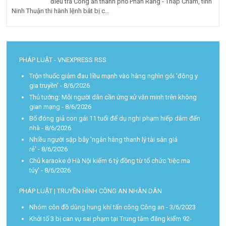
điều tra Công an thành phố Phan Rang - Tháp Chàm, tỉnh
Ninh Thuận thi hành lệnh bắt bị c...
PHÁP LUẬT - VNEXPRESS RSS
Trộn thuốc giảm đau liều mạnh vào hàng nghìn gói 'đông y
gia truyền'
- 8/6/2026
Thủ tướng: Mỗi người dân cần ứng xử văn minh trên không
gian mạng
- 8/6/2026
Bố đóng giả con gái 11 tuổi để dụ nghi phạm hiếp dâm đến
nhà
- 8/6/2026
Nhiều người sập bẫy 'ngân hàng thanh lý tài sản giá
rẻ'
- 8/6/2026
Chủ karaoke ở Hà Nội kiếm 6 tỷ đồng từ tổ chức 'tiệc ma
túy'
- 8/6/2026
PHÁP LUẬT | TRUYỀN HÌNH CÔNG AN NHÂN DÂN
Nhóm côn đồ dùng hung khí tấn công Công an
- 3/6/2023
Khởi tố 3 bị can vụ sai phạm tại Trung tâm đăng kiểm 92-