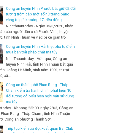
Công an huyện Ninh Phước bắt giữ 02 đối
tượng trộm cắp một số nữ trang bằng
vàng trị giá khoảng 17 triệu đồng
Ninhthuantoday - Ngày 06/3/2020, nhận
báo của người dân ở xã Phước Vinh, huyện
, tỉnh Ninh Thuận về việc bị kẻ gian trộ...
Công an huyện Ninh Hải triệt phá tụ điểm
mua bán trái phép chất ma túy
NinhThuantoday - Vừa qua, Công an
huyện Ninh Hải, tỉnh Ninh Thuận bắt quả
ễn Hoàng Út Minh, sinh năm 1991, trú tại
, xã...
Công an thành phố Phan Rang - Tháp
Chàm kiểm tra hành chính phát hiện 10
đối tượng có biểu hiện nghi vấn sử dụng
ma túy
today - Khoảng 23h00’ ngày 28/3, Công an
 Phan Rang - Tháp Chàm , tỉnh Ninh Thuận
với Công an phường Thanh Sơn ...
Tiếp tục kiểm tra đột xuất quán Bar Club