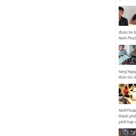
được tin 
Ninh Phước
tang Nguy
thôn Gò Gũ
NinhThuận
thành phố
phối hợp 