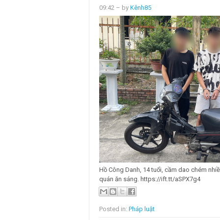
09:42
– by
Kênh85
Hồ Công Danh, 14 tuổi, cầm dao chém nhiều
quán ăn sáng. https://ift.tt/aSPX7g4
Posted in:
Pháp luật