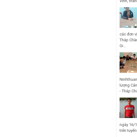
Vinh, thà
các đơn v
Tháp Chàm
Gi...
Ninhthuan
lượng Cản
- Tháp Ch
ngày 16/1
trên tuyế
...