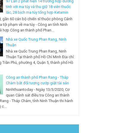
97 Lần 2 phát hiện 14 trường hợp dương
tính với ma túy và thu giữ 18 viên thuốc
lắc, 28 bịch ma túy tổng hợp Ketamin
, gần 60 cán bộ chiến sĩ thuộc phòng Cảnh
ra tội phạm về ma túy - Công an tỉnh Ninh
i hợp Công an thành phố Phan...
Nhà xe Quốc Trung Phan Rang, Ninh
Thuận
Nhà xe Quốc Trung Phan Rang, Ninh
Thuận Tại thành phố Hồ Chí Minh Địa chỉ:
 Trần Phú, phường 4, Quận 5, thành phố Hồ
Công an thành phố Phan Rang - Tháp
Chàm bắt đối tượng cướp giật tài sản
Ninhthuantoday - Ngày 13/3/2020, Cơ
quan Cảnh sát điều tra Công an thành
Rang - Tháp Chàm, tỉnh Ninh Thuận thi hành
 c...