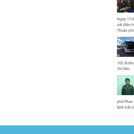
Ngày 17/8
sát điều t
Thuận phố
102 đường
Chí Min...
phố Phan 
lệnh bắt bị