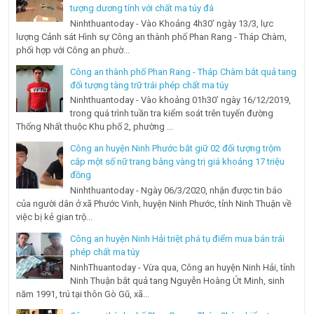
tượng dương tính với chất ma túy đá
Ninhthuantoday - Vào Khoảng 4h30’ ngày 13/3, lực
lượng Cảnh sát Hình sự Công an thành phố Phan Rang - Tháp Chàm,
phối hợp với Công an phườ...
Công an thành phố Phan Rang - Tháp Chàm bắt quả tang
đối tượng tàng trữ trái phép chất ma túy
Ninhthuantoday - Vào khoảng 01h30’ ngày 16/12/2019,
trong quá trình tuần tra kiểm soát trên tuyến đường
Thống Nhất thuộc Khu phố 2, phường ...
Công an huyện Ninh Phước bắt giữ 02 đối tượng trộm
cắp một số nữ trang bằng vàng trị giá khoảng 17 triệu
đồng
Ninhthuantoday - Ngày 06/3/2020, nhận được tin báo
của người dân ở xã Phước Vinh, huyện Ninh Phước, tỉnh Ninh Thuận về
việc bị kẻ gian trộ...
Công an huyện Ninh Hải triệt phá tụ điểm mua bán trái
phép chất ma túy
NinhThuantoday - Vừa qua, Công an huyện Ninh Hải, tỉnh
Ninh Thuận bắt quả tang Nguyễn Hoàng Út Minh, sinh
năm 1991, trú tại thôn Gò Gũ, xã...