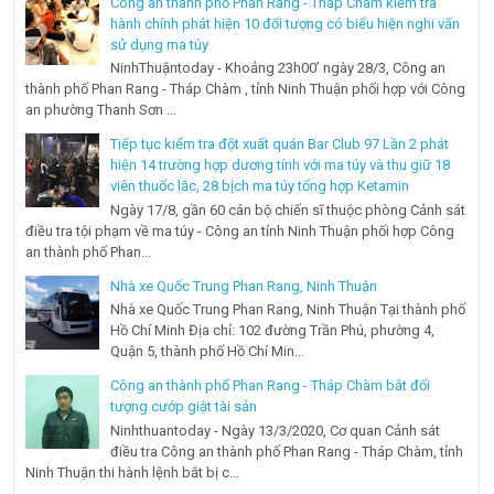
Công an thành phố Phan Rang - Tháp Chàm kiểm tra
hành chính phát hiện 10 đối tượng có biểu hiện nghi vấn
sử dụng ma túy
NinhThuậntoday - Khoảng 23h00’ ngày 28/3, Công an
thành phố Phan Rang - Tháp Chàm , tỉnh Ninh Thuận phối hợp với Công
an phường Thanh Sơn ...
Tiếp tục kiểm tra đột xuất quán Bar Club 97 Lần 2 phát
hiện 14 trường hợp dương tính với ma túy và thu giữ 18
viên thuốc lắc, 28 bịch ma túy tổng hợp Ketamin
Ngày 17/8, gần 60 cán bộ chiến sĩ thuộc phòng Cảnh sát
điều tra tội phạm về ma túy - Công an tỉnh Ninh Thuận phối hợp Công
an thành phố Phan...
Nhà xe Quốc Trung Phan Rang, Ninh Thuận
Nhà xe Quốc Trung Phan Rang, Ninh Thuận Tại thành phố
Hồ Chí Minh Địa chỉ: 102 đường Trần Phú, phường 4,
Quận 5, thành phố Hồ Chí Min...
Công an thành phố Phan Rang - Tháp Chàm bắt đối
tượng cướp giật tài sản
Ninhthuantoday - Ngày 13/3/2020, Cơ quan Cảnh sát
điều tra Công an thành phố Phan Rang - Tháp Chàm, tỉnh
Ninh Thuận thi hành lệnh bắt bị c...