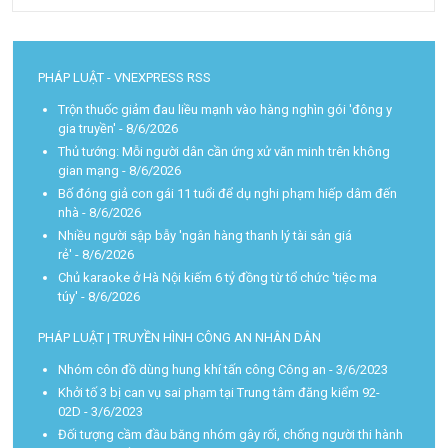
PHÁP LUẬT - VNEXPRESS RSS
Trộn thuốc giảm đau liều mạnh vào hàng nghìn gói 'đông y
gia truyền'
- 8/6/2026
Thủ tướng: Mỗi người dân cần ứng xử văn minh trên không
gian mạng
- 8/6/2026
Bố đóng giả con gái 11 tuổi để dụ nghi phạm hiếp dâm đến
nhà
- 8/6/2026
Nhiều người sập bẫy 'ngân hàng thanh lý tài sản giá
rẻ'
- 8/6/2026
Chủ karaoke ở Hà Nội kiếm 6 tỷ đồng từ tổ chức 'tiệc ma
túy'
- 8/6/2026
PHÁP LUẬT | TRUYỀN HÌNH CÔNG AN NHÂN DÂN
Nhóm côn đồ dùng hung khí tấn công Công an
- 3/6/2023
Khởi tố 3 bị can vụ sai phạm tại Trung tâm đăng kiểm 92-
02D
- 3/6/2023
Đối tượng cầm đầu băng nhóm gây rối, chống người thi hành