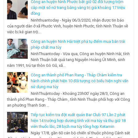
Công an huyện Ninh Phước bắt giữ 02 đối tượng trộm
cắp một số nữ trang bằng vàng trị giá khoảng 17 triệu
đồng
Ninhthuantoday - Ngày 06/3/2020, nhận được tin báo
của người dân ở xã Phước Vinh, huyện Ninh Phước, tỉnh Ninh Thuận về
việc bị kẻ gian trộ...
Công an huyện Ninh Hải triệt phá tụ điểm mua bán trái
phép chất ma túy
NinhThuantoday - Vừa qua, Công an huyện Ninh Hải, tỉnh
Ninh Thuận bắt quả tang Nguyễn Hoàng Út Minh, sinh
năm 1991, trú tại thôn Gò Gũ, xã...
Công an thành phố Phan Rang - Tháp Chàm kiểm tra
hành chính phát hiện 10 đối tượng có biểu hiện nghi vấn
sử dụng ma túy
NinhThuậntoday - Khoảng 23h00’ ngày 28/3, Công an
thành phố Phan Rang - Tháp Chàm , tỉnh Ninh Thuận phối hợp với Công
an phường Thanh Sơn ...
Tiếp tục kiểm tra đột xuất quán Bar Club 97 Lần 2 phát
hiện 14 trường hợp dương tính với ma túy và thu giữ 18
viên thuốc lắc, 28 bịch ma túy tổng hợp Ketamin
Ngày 17/8, gần 60 cán bộ chiến sĩ thuộc phòng Cảnh sát