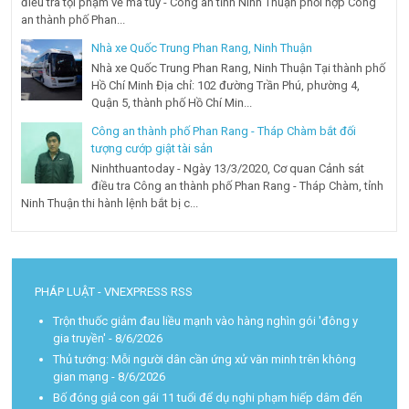
điều tra tội phạm về ma túy - Công an tỉnh Ninh Thuận phối hợp Công
an thành phố Phan...
Nhà xe Quốc Trung Phan Rang, Ninh Thuận
Nhà xe Quốc Trung Phan Rang, Ninh Thuận Tại thành phố
Hồ Chí Minh Địa chỉ: 102 đường Trần Phú, phường 4,
Quận 5, thành phố Hồ Chí Min...
Công an thành phố Phan Rang - Tháp Chàm bắt đối
tượng cướp giật tài sản
Ninhthuantoday - Ngày 13/3/2020, Cơ quan Cảnh sát
điều tra Công an thành phố Phan Rang - Tháp Chàm, tỉnh
Ninh Thuận thi hành lệnh bắt bị c...
PHÁP LUẬT - VNEXPRESS RSS
Trộn thuốc giảm đau liều mạnh vào hàng nghìn gói 'đông y
gia truyền'
- 8/6/2026
Thủ tướng: Mỗi người dân cần ứng xử văn minh trên không
gian mạng
- 8/6/2026
Bố đóng giả con gái 11 tuổi để dụ nghi phạm hiếp dâm đến