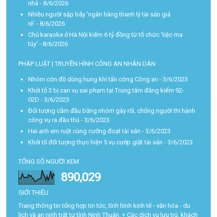
nhà
- 8/6/2026
Nhiều người sập bẫy 'ngân hàng thanh lý tài sản giá
rẻ'
- 8/6/2026
Chủ karaoke ở Hà Nội kiếm 6 tỷ đồng từ tổ chức 'tiệc ma
túy'
- 8/6/2026
PHÁP LUẬT | TRUYỀN HÌNH CÔNG AN NHÂN DÂN
Nhóm côn đồ dùng hung khí tấn công Công an
- 3/6/2023
Khởi tố 3 bị can vụ sai phạm tại Trung tâm đăng kiểm 92-
02D
- 3/6/2023
Đối tượng cầm đầu băng nhóm gây rối, chống người thi hành
công vụ ra đầu thú
- 3/6/2023
Hai anh em ruột cùng cưỡng đoạt tài sản
- 3/6/2023
Khởi tố đối tượng thực hiện 5 vụ cướp giật tài sản
- 3/6/2023
TỔNG SỐ NGƯỜI XEM
890,029
GIỚI THIỆU
Trang thông tin tổng hợp tin tức, tình hình kinh tế - văn hóa - du
lịch và an ninh trật tự tỉnh Ninh Thuận. + Các dịch vụ lưu trú, khách