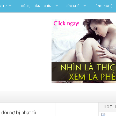
/ TP
THỦ TỤC HÀNH CHÍNH
SỨC KHỎE
CÔNG NGHỆ
HOTLI
òi nợ bị phạt tù