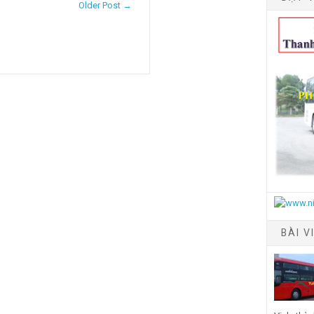
Older Post →
BÀI V