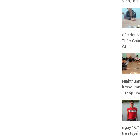
Vinh, thà
các đơn v
Tháp Chàm
Gi...
Ninhthuan
lượng Cản
- Tháp Ch
ngày 16/1
trên tuyế
...