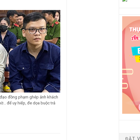
ỉ đạo đồng phạm ghép ảnh khách
... để uy hiếp, đe dọa buộc trả
ĐẶT V