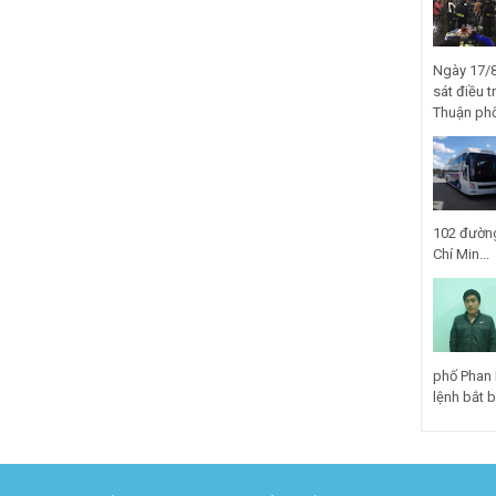
Ngày 17/8
sát điều t
Thuận phố
102 đường
Chí Min...
phố Phan 
lệnh bắt bị