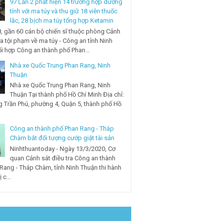
97 Lần 2 phát hiện 14 trường hợp dương
tính với ma túy và thu giữ 18 viên thuốc
lắc, 28 bịch ma túy tổng hợp Ketamin
, gần 60 cán bộ chiến sĩ thuộc phòng Cảnh
ra tội phạm về ma túy - Công an tỉnh Ninh
i hợp Công an thành phố Phan...
Nhà xe Quốc Trung Phan Rang, Ninh
Thuận
Nhà xe Quốc Trung Phan Rang, Ninh
Thuận Tại thành phố Hồ Chí Minh Địa chỉ:
 Trần Phú, phường 4, Quận 5, thành phố Hồ
Công an thành phố Phan Rang - Tháp
Chàm bắt đối tượng cướp giật tài sản
Ninhthuantoday - Ngày 13/3/2020, Cơ
quan Cảnh sát điều tra Công an thành
Rang - Tháp Chàm, tỉnh Ninh Thuận thi hành
 c...