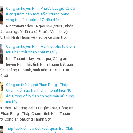
Công an huyện Ninh Phước bắt giữ 02 đối
tượng trộm cắp một số nữ trang bằng
vàng trị giá khoảng 17 triệu đồng
Ninhthuantoday - Ngày 06/3/2020, nhận
báo của người dân ở xã Phước Vinh, huyện
, tỉnh Ninh Thuận về việc bị kẻ gian trộ...
Công an huyện Ninh Hải triệt phá tụ điểm
mua bán trái phép chất ma túy
NinhThuantoday - Vừa qua, Công an
huyện Ninh Hải, tỉnh Ninh Thuận bắt quả
ễn Hoàng Út Minh, sinh năm 1991, trú tại
, xã...
Công an thành phố Phan Rang - Tháp
Chàm kiểm tra hành chính phát hiện 10
đối tượng có biểu hiện nghi vấn sử dụng
ma túy
today - Khoảng 23h00’ ngày 28/3, Công an
 Phan Rang - Tháp Chàm , tỉnh Ninh Thuận
với Công an phường Thanh Sơn ...
Tiếp tục kiểm tra đột xuất quán Bar Club