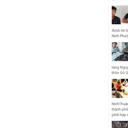
được tin 
Ninh Phước
tang Nguy
thôn Gò Gũ
NinhThuận
thành phố
phối hợp 