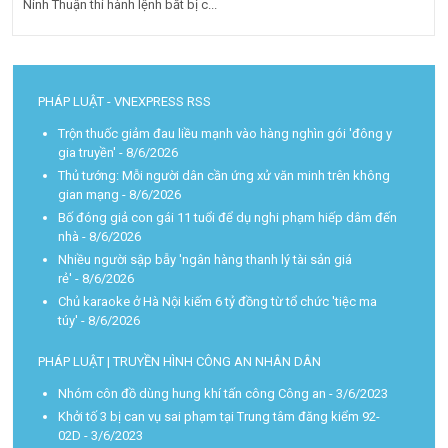
Ninh Thuận thi hành lệnh bắt bị c...
PHÁP LUẬT - VNEXPRESS RSS
Trộn thuốc giảm đau liều mạnh vào hàng nghìn gói 'đông y
gia truyền'
- 8/6/2026
Thủ tướng: Mỗi người dân cần ứng xử văn minh trên không
gian mạng
- 8/6/2026
Bố đóng giả con gái 11 tuổi để dụ nghi phạm hiếp dâm đến
nhà
- 8/6/2026
Nhiều người sập bẫy 'ngân hàng thanh lý tài sản giá
rẻ'
- 8/6/2026
Chủ karaoke ở Hà Nội kiếm 6 tỷ đồng từ tổ chức 'tiệc ma
túy'
- 8/6/2026
PHÁP LUẬT | TRUYỀN HÌNH CÔNG AN NHÂN DÂN
Nhóm côn đồ dùng hung khí tấn công Công an
- 3/6/2023
Khởi tố 3 bị can vụ sai phạm tại Trung tâm đăng kiểm 92-
02D
- 3/6/2023