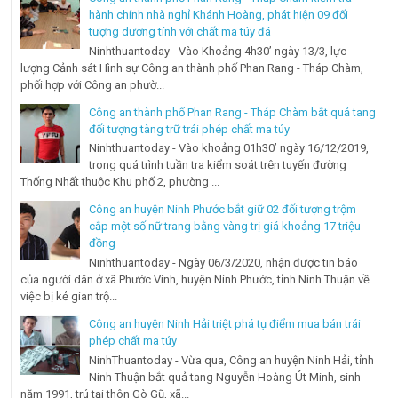
hành chính nhà nghỉ Khánh Hoàng, phát hiện 09 đối
tượng dương tính với chất ma túy đá
Ninhthuantoday - Vào Khoảng 4h30’ ngày 13/3, lực
lượng Cảnh sát Hình sự Công an thành phố Phan Rang - Tháp Chàm,
phối hợp với Công an phườ...
Công an thành phố Phan Rang - Tháp Chàm bắt quả tang
đối tượng tàng trữ trái phép chất ma túy
Ninhthuantoday - Vào khoảng 01h30’ ngày 16/12/2019,
trong quá trình tuần tra kiểm soát trên tuyến đường
Thống Nhất thuộc Khu phố 2, phường ...
Công an huyện Ninh Phước bắt giữ 02 đối tượng trộm
cắp một số nữ trang bằng vàng trị giá khoảng 17 triệu
đồng
Ninhthuantoday - Ngày 06/3/2020, nhận được tin báo
của người dân ở xã Phước Vinh, huyện Ninh Phước, tỉnh Ninh Thuận về
việc bị kẻ gian trộ...
Công an huyện Ninh Hải triệt phá tụ điểm mua bán trái
phép chất ma túy
NinhThuantoday - Vừa qua, Công an huyện Ninh Hải, tỉnh
Ninh Thuận bắt quả tang Nguyễn Hoàng Út Minh, sinh
năm 1991, trú tại thôn Gò Gũ, xã...