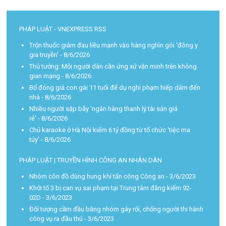
PHÁP LUẬT - VNEXPRESS RSS
Trộn thuốc giảm đau liều mạnh vào hàng nghìn gói 'đông y
gia truyền'
- 8/6/2026
Thủ tướng: Mỗi người dân cần ứng xử văn minh trên không
gian mạng
- 8/6/2026
Bố đóng giả con gái 11 tuổi để dụ nghi phạm hiếp dâm đến
nhà
- 8/6/2026
Nhiều người sập bẫy 'ngân hàng thanh lý tài sản giá
rẻ'
- 8/6/2026
Chủ karaoke ở Hà Nội kiếm 6 tỷ đồng từ tổ chức 'tiệc ma
túy'
- 8/6/2026
PHÁP LUẬT | TRUYỀN HÌNH CÔNG AN NHÂN DÂN
Nhóm côn đồ dùng hung khí tấn công Công an
- 3/6/2023
Khởi tố 3 bị can vụ sai phạm tại Trung tâm đăng kiểm 92-
02D
- 3/6/2023
Đối tượng cầm đầu băng nhóm gây rối, chống người thi hành
công vụ ra đầu thú
- 3/6/2023