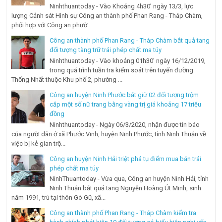
Ninhthuantoday - Vào Khoảng 4h30’ ngày 13/3, lực
lượng Cảnh sát Hình sự Công an thành phố Phan Rang - Tháp Chàm,
phối hợp với Công an phườ...
Công an thành phố Phan Rang - Tháp Chàm bắt quả tang
đối tượng tàng trữ trái phép chất ma túy
Ninhthuantoday - Vào khoảng 01h30’ ngày 16/12/2019,
trong quá trình tuần tra kiểm soát trên tuyến đường
Thống Nhất thuộc Khu phố 2, phường ...
Công an huyện Ninh Phước bắt giữ 02 đối tượng trộm
cắp một số nữ trang bằng vàng trị giá khoảng 17 triệu
đồng
Ninhthuantoday - Ngày 06/3/2020, nhận được tin báo
của người dân ở xã Phước Vinh, huyện Ninh Phước, tỉnh Ninh Thuận về
việc bị kẻ gian trộ...
Công an huyện Ninh Hải triệt phá tụ điểm mua bán trái
phép chất ma túy
NinhThuantoday - Vừa qua, Công an huyện Ninh Hải, tỉnh
Ninh Thuận bắt quả tang Nguyễn Hoàng Út Minh, sinh
năm 1991, trú tại thôn Gò Gũ, xã...
Công an thành phố Phan Rang - Tháp Chàm kiểm tra