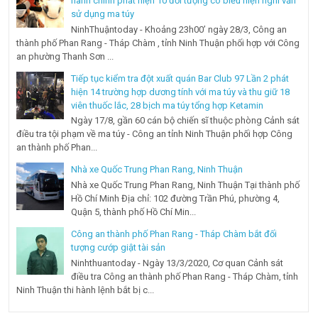
hành chính phát hiện 10 đối tượng có biểu hiện nghi vấn
sử dụng ma túy
NinhThuậntoday - Khoảng 23h00’ ngày 28/3, Công an
thành phố Phan Rang - Tháp Chàm , tỉnh Ninh Thuận phối hợp với Công
an phường Thanh Sơn ...
Tiếp tục kiểm tra đột xuất quán Bar Club 97 Lần 2 phát
hiện 14 trường hợp dương tính với ma túy và thu giữ 18
viên thuốc lắc, 28 bịch ma túy tổng hợp Ketamin
Ngày 17/8, gần 60 cán bộ chiến sĩ thuộc phòng Cảnh sát
điều tra tội phạm về ma túy - Công an tỉnh Ninh Thuận phối hợp Công
an thành phố Phan...
Nhà xe Quốc Trung Phan Rang, Ninh Thuận
Nhà xe Quốc Trung Phan Rang, Ninh Thuận Tại thành phố
Hồ Chí Minh Địa chỉ: 102 đường Trần Phú, phường 4,
Quận 5, thành phố Hồ Chí Min...
Công an thành phố Phan Rang - Tháp Chàm bắt đối
tượng cướp giật tài sản
Ninhthuantoday - Ngày 13/3/2020, Cơ quan Cảnh sát
điều tra Công an thành phố Phan Rang - Tháp Chàm, tỉnh
Ninh Thuận thi hành lệnh bắt bị c...