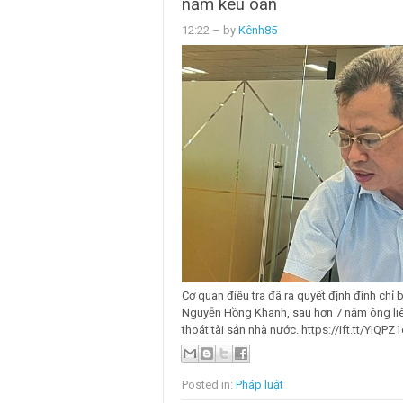
năm kêu oan
12:22
– by
Kênh85
Cơ quan điều tra đã ra quyết định đình chỉ b
Nguyễn Hồng Khanh, sau hơn 7 năm ông liê
thoát tài sản nhà nước. https://ift.tt/YIQPZ1
Posted in:
Pháp luật