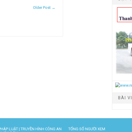
Older Post →
BÀI V
PHÁP LUẬT | TRUYỀN HÌNH CÔNG AN
TỔNG SỐ NGƯỜI XEM