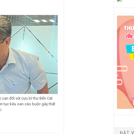
ị can đối với cựu bí thư Bến Cát
n tục kêu oan cáo buộc gây thất
c
ĐẶT V