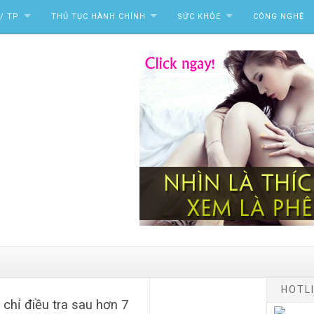
/ TP
THỦ TỤC HÀNH CHÍNH
SỨC KHỎE
CÔNG NGHỆ
HOTLI
chỉ điều tra sau hơn 7