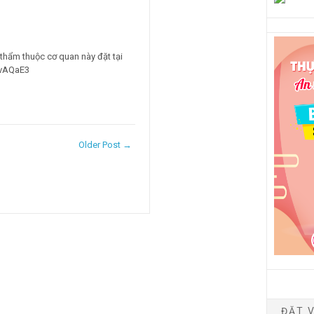
thẩm thuộc cơ quan này đặt tại
/UvAQaE3
Older Post →
ĐẶT V