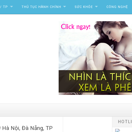
/ TP
THỦ TỤC HÀNH CHÍNH
SỨC KHỎE
CÔNG NGHỆ
HOTLI
ở Hà Nội, Đà Nẵng, TP