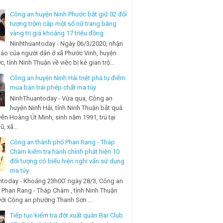
Công an huyện Ninh Phước bắt giữ 02 đối
tượng trộm cắp một số nữ trang bằng
vàng trị giá khoảng 17 triệu đồng
Ninhthuantoday - Ngày 06/3/2020, nhận
báo của người dân ở xã Phước Vinh, huyện
, tỉnh Ninh Thuận về việc bị kẻ gian trộ...
Công an huyện Ninh Hải triệt phá tụ điểm
mua bán trái phép chất ma túy
NinhThuantoday - Vừa qua, Công an
huyện Ninh Hải, tỉnh Ninh Thuận bắt quả
ễn Hoàng Út Minh, sinh năm 1991, trú tại
, xã...
Công an thành phố Phan Rang - Tháp
Chàm kiểm tra hành chính phát hiện 10
đối tượng có biểu hiện nghi vấn sử dụng
ma túy
today - Khoảng 23h00’ ngày 28/3, Công an
 Phan Rang - Tháp Chàm , tỉnh Ninh Thuận
với Công an phường Thanh Sơn ...
Tiếp tục kiểm tra đột xuất quán Bar Club