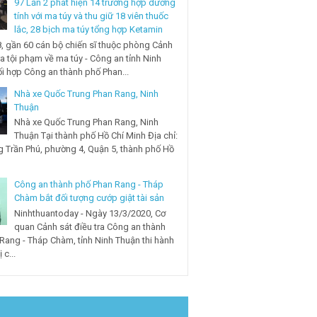
97 Lần 2 phát hiện 14 trường hợp dương
tính với ma túy và thu giữ 18 viên thuốc
lắc, 28 bịch ma túy tổng hợp Ketamin
, gần 60 cán bộ chiến sĩ thuộc phòng Cảnh
ra tội phạm về ma túy - Công an tỉnh Ninh
i hợp Công an thành phố Phan...
Nhà xe Quốc Trung Phan Rang, Ninh
Thuận
Nhà xe Quốc Trung Phan Rang, Ninh
Thuận Tại thành phố Hồ Chí Minh Địa chỉ:
 Trần Phú, phường 4, Quận 5, thành phố Hồ
Công an thành phố Phan Rang - Tháp
Chàm bắt đối tượng cướp giật tài sản
Ninhthuantoday - Ngày 13/3/2020, Cơ
quan Cảnh sát điều tra Công an thành
Rang - Tháp Chàm, tỉnh Ninh Thuận thi hành
 c...