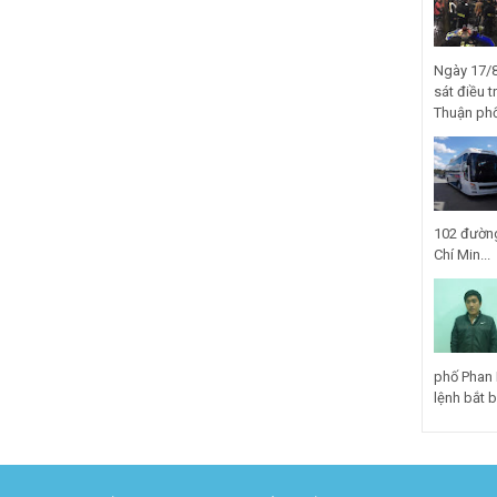
Ngày 17/8
sát điều t
Thuận phố
102 đường
Chí Min...
phố Phan 
lệnh bắt bị