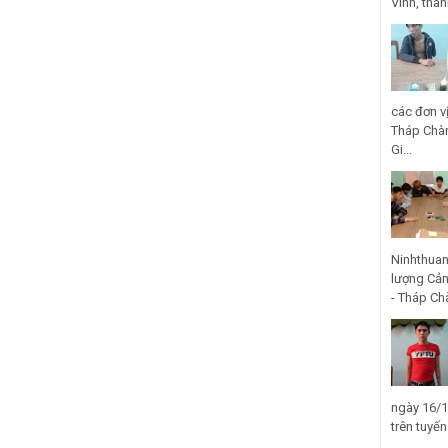
Vinh, thà
các đơn v
Tháp Chàm
Gi...
Ninhthuan
lượng Cản
- Tháp Ch
ngày 16/1
trên tuyế
...