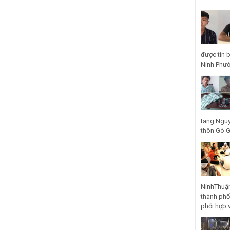
được tin 
Ninh Phước
tang Nguy
thôn Gò Gũ
NinhThuận
thành phố
phối hợp 