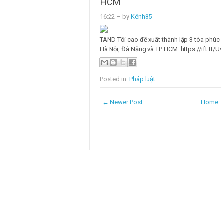
HCM
16:22
– by
Kênh85
TAND Tối cao đề xuất thành lập 3 tòa phúc 
Hà Nội, Đà Nẵng và TP HCM. https://ift.tt
Posted in:
Pháp luật
← Newer Post
Home